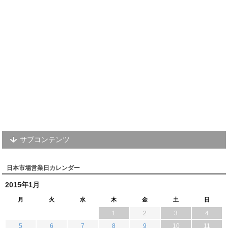
サブコンテンツ
日本市場営業日カレンダー
2015年1月
月
火
水
木
金
土
日
1
2
3
4
5
6
7
8
9
10
11