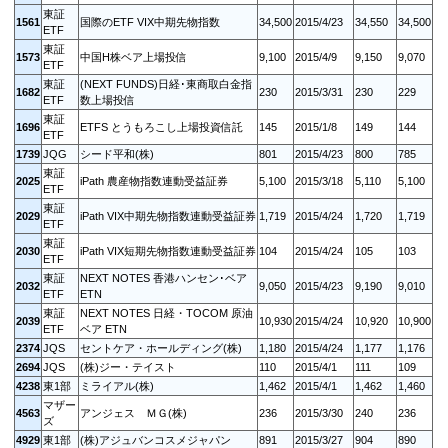
東証
1561
国際のETF VIX中期先物指数
34,500
2015/4/23
34,550
34,500
ETF
東証
1573
中国H株ベア上場投信
9,100
2015/4/9
9,150
9,070
ETF
東証
(NEXT FUNDS)日経･東商取白金指
1682
230
2015/3/31
230
229
ETF
数上場投信
東証
1696
ETFS とうもろこし上場投資信託
145
2015/1/8
149
144
ETF
1739
JQG
シード平和(株)
801
2015/4/23
800
785
東証
2025
iPath 農産物指数連動受益証券
5,100
2015/3/18
5,110
5,100
ETF
東証
2029
iPath VIX中期先物指数連動受益証券
1,719
2015/4/24
1,720
1,719
ETF
東証
2030
iPath VIX短期先物指数連動受益証券
104
2015/4/24
105
103
ETF
東証
NEXT NOTES 香港ハンセン･ベア
2032
9,050
2015/4/23
9,190
9,010
ETF
ETN
東証
NEXT NOTES 日経・TOCOM 原油
2039
10,930
2015/4/24
10,920
10,900
ETF
ベア ETN
2374
JQS
セントケア・ホールディング(株)
1,180
2015/4/24
1,177
1,176
2694
JQS
(株)ジー・テイスト
110
2015/4/1
111
109
4238
東1部
ミライアル(株)
1,462
2015/4/1
1,462
1,460
マザー
4563
アンジェス ＭＧ(株)
236
2015/3/30
240
236
ズ
4929
東1部
(株)アジュバンコスメジャパン
891
2015/3/27
904
890