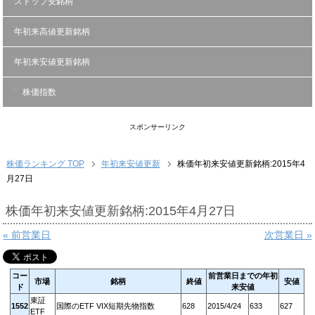
ストップ安銘柄
年初来高値更新銘柄
年初来安値更新銘柄
株価指数
スポンサーリンク
株価ランキング TOP
年初来安値更新
株価年初来安値更新銘柄:2015年4
月27日
株価年初来安値更新銘柄:2015年4月27日
« 前営業日
次営業日 »
コー
前営業日までの年初
市場
銘柄
終値
安値
ド
来安値
東証
1552
国際のETF VIX短期先物指数
628
2015/4/24
633
627
ETF