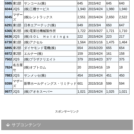
5985
東1部
サンコール(株)
645
2015/4/2
645
640
6044
JQS
(株)三機サービス
1,940
2015/4/24
1,980
1,940
マザー
6045
(株)レントラックス
2,551
2015/4/24
2,650
2,522
ズ
6291
東1部
日本エアーテック(株)
649
2015/3/4
650
647
6365
東2部
(株)電業社機械製作所
1,722
2015/3/27
1,721
1,710
6636
JQS
(株)ＳＯＬ Ｈｏｌｄｉｎｇｓ
222
2015/4/24
223
217
6730
東1部
(株)アクセル
1,564
2015/1/16
1,475
1,464
6895
東2部
ダイヤモンド電機(株)
654
2015/2/20
655
654
6972
東2部
エルナー(株)
159
2015/4/24
161
158
7502
JQS
(株)プラザクリエイト
379
2015/4/23
377
375
名古屋
7824
(株)オプトロム
20
2015/4/16
19
18
セ
7883
JQS
サンメッセ(株)
454
2015/4/24
451
450
マザー
9399
新華ホールディングス・リミテッド
601
2015/3/18
599
594
ズ
9977
JQS
(株)アオキスーパー
1,021
2015/4/24
1,025
1,021
スポンサーリンク
サブコンテンツ