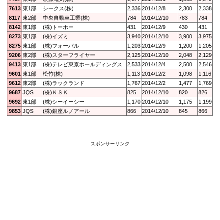
7613
東1部
シークス(株)
2,336
2014/12/8
2,300
2,338
8117
東2部
中央自動車工業(株)
784
2014/12/10
783
784
8142
東1部
(株)トーホー
431
2014/12/9
430
431
8273
東1部
(株)イズミ
3,940
2014/12/10
3,900
3,975
8275
東1部
(株)フォーバル
1,203
2014/12/9
1,200
1,205
9206
東2部
(株)スターフライヤー
2,125
2014/12/10
2,048
2,129
9413
東1部
(株)テレビ東京ホールディングス
2,533
2014/12/4
2,500
2,546
9601
東1部
松竹(株)
1,113
2014/12/2
1,098
1,116
9612
東2部
(株)ラックランド
1,767
2014/12/2
1,477
1,769
9687
JQS
(株)ＫＳＫ
825
2014/12/10
820
826
9692
東1部
(株)シーイーシー
1,170
2014/12/10
1,175
1,199
9853
JQS
(株)銀座ルノアール
866
2014/12/10
845
866
スポンサーリンク