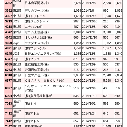
名証2
3252
日本商業開発(株)
2,650
2014/12/8
2,630
2,650
部
3392
東2部
デリカフーズ(株)
1,039
2014/9/8
980
1,039
3397
東1部
(株)トリドール
1,661
2014/12/9
1,640
1,672
3719
JQS
(株)ジェクシード
207
2014/12/10
215
239
4218
東1部
ニチバン(株)
407
2014/12/8
409
410
4342
東2部
セコム上信越(株)
3,040
2014/12/1
3,010
3,040
4642
東2部
オリジナル設計(株)
563
2014/11/10
535
567
4699
JQS
ウチダエスコ(株)
1,033
2014/12/8
1,052
1,055
4921
東1部
(株)ファンケル
1,778
2014/12/9
1,677
1,779
6145
JQS
日特エンジニアリング(株)
1,335
2014/12/8
1,338
1,340
6347
JQS
(株)プラコー
87
2014/12/10
94
99
6355
東1部
住友精密工業(株)
535
2014/12/9
530
537
6763
東1部
帝国通信工業(株)
213
2014/12/10
215
216
6810
東1部
日立マクセル(株)
2,031
2014/12/10
2,048
2,054
6877
東1部
ＯＢＡＲＡ ＧＲＯＵＰ(株)
5,320
2014/12/8
5,290
5,340
ヘリオス テクノ ホールディン
6927
東1部
516
2014/12/10
436
516
グ(株)
6994
東2部
(株)指月電機製作所
535
2014/11/21
520
540
名証1
7013
(株)ＩＨＩ
580
2014/10/1
562
580
部
名証2
7412
(株)アトム
651
2014/9/24
645
651
部
7412
東2部
(株)アトム
657
2014/12/9
651
658
7467
東1部
萩原電気(株)
1,877
2014/12/1
1,865
1,879