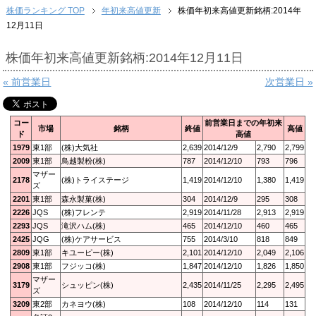
株価ランキング TOP
年初来高値更新
株価年初来高値更新銘柄:2014年
12月11日
株価年初来高値更新銘柄:2014年12月11日
« 前営業日
次営業日 »
コー
前営業日までの年初来
市場
銘柄
終値
高値
ド
高値
1979
東1部
(株)大気社
2,639
2014/12/9
2,790
2,799
2009
東1部
鳥越製粉(株)
787
2014/12/10
793
796
マザー
2178
(株)トライステージ
1,419
2014/12/10
1,380
1,419
ズ
2201
東1部
森永製菓(株)
304
2014/12/9
295
308
2226
JQS
(株)フレンテ
2,919
2014/11/28
2,913
2,919
2293
JQS
滝沢ハム(株)
465
2014/12/10
460
465
2425
JQG
(株)ケアサービス
755
2014/3/10
818
849
2809
東1部
キユーピー(株)
2,101
2014/12/10
2,049
2,106
2908
東1部
フジッコ(株)
1,847
2014/12/10
1,826
1,850
マザー
3179
シュッピン(株)
2,435
2014/11/25
2,295
2,495
ズ
3209
東2部
カネヨウ(株)
108
2014/12/10
114
131