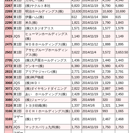
2267
東1部
(株)ヤクルト本社
6,820
2014/11/19
6,790
6,880
2269
東1部
明治ホールディングス(株)
10,630
2014/11/19
10,600
10,690
2284
東1部
伊藤ハム(株)
612
2014/11/14
604
615
2290
東1部
米久(株)
1,821
2014/11/19
1,790
1,843
2305
東1部
(株)スタジオアリス
1,571
2014/6/16
1,577
1,578
ヒューマンホールディングス
2415
JQS
1,140
2014/11/19
1,110
1,149
(株)
2475
東1部
ＷＤＢホールディングス(株)
1,893
2014/11/12
1,888
1,895
アサヒグループホールディン
2502
東1部
3,622
2014/11/4
3,572
3,653.50
グス(株)
2705
JQS
(株)大戸屋ホールディングス
1,436
2014/11/19
1,440
1,443
2772
東1部
ゲンキー(株)
6,380
2014/11/19
5,980
6,470
2815
東1部
アリアケジャパン(株)
2,771
2014/7/4
2,739
2,791
3038
東1部
(株)神戸物産
5,100
2014/11/19
5,250
5,350
3068
JQS
(株)ＷＤＩ
1,050
2014/11/19
1,029
1,060
3073
JQS
(株)ダイヤモンドダイニング
2,822
2014/11/19
2,887
2,945
3076
東1部
あい ホールディングス(株)
2,428
2014/11/19
2,343
2,450
3080
JQS
(株)ジェーソン
295
2014/9/8
320
330
3116
東1部
トヨタ紡織(株)
1,337
2014/1/6
1,321
1,344
3166
東2部
ＯＣＨＩホールディングス(株)
1,030
2014/11/19
993
1,065
マザー
3169
(株)ミサワ
2,431
2014/10/1
2,467
2,468
ズ
3171
JQS
マックスバリュ九州(株)
1,753
2014/11/19
1,750
1,753
マザー