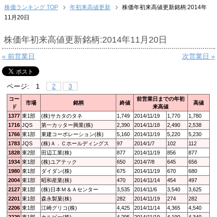
株価ランキング TOP
年初来高値更新
株価年初来高値更新銘柄:2014年
11月20日
株価年初来高値更新銘柄:2014年11月20日
« 前営業日
次営業日 »
ページ:
1
2
3
コー
前営業日までの年初
市場
銘柄
終値
高値
ド
来高値
1377
東1部
(株)サカタのタネ
1,749
2014/11/19
1,770
1,780
1716
JQS
第一カッター興業(株)
2,390
2014/11/18
2,490
2,538
1766
東1部
東建コーポレーション(株)
5,160
2014/11/19
5,220
5,230
1783
JQS
(株)Ａ．Ｃホールディングス
97
2014/1/7
102
112
1828
東2部
田辺工業(株)
877
2014/11/19
856
877
1934
東1部
(株)ユアテック
650
2014/7/8
645
656
1980
東1部
ダイダン(株)
675
2014/11/19
670
680
2004
東1部
昭和産業(株)
470
2014/11/14
454
497
2127
東1部
(株)日本Ｍ＆Ａセンター
3,535
2014/11/6
3,540
3,625
2201
東1部
森永製菓(株)
282
2014/11/19
274
282
2206
東1部
江崎グリコ(株)
4,425
2014/11/14
4,365
4,540
2229
東1部
カルビー(株)
4,295
2014/11/19
4,190
4,340