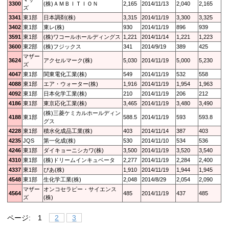
3300
(株)ＡＭＢＩＴＩＯＮ
2,165
2014/11/13
2,040
2,165
ズ
3341
東1部
日本調剤(株)
3,315
2014/11/19
3,300
3,325
3402
東1部
東レ(株)
930
2014/11/19
896
939
3591
東1部
(株)ワコールホールディングス
1,221
2014/11/14
1,221
1,223
3600
東2部
(株)フジックス
341
2014/9/19
389
425
マザー
3624
アクセルマーク(株)
5,030
2014/11/19
5,000
5,230
ズ
4047
東1部
関東電化工業(株)
549
2014/11/19
532
558
4088
東1部
エア・ウォーター(株)
1,916
2014/11/19
1,954
1,963
4092
東1部
日本化学工業(株)
210
2014/11/19
206
212
4186
東1部
東京応化工業(株)
3,465
2014/11/19
3,480
3,490
(株)三菱ケミカルホールディン
4188
東1部
588.5
2014/11/19
593
593.8
グス
4228
東1部
積水化成品工業(株)
403
2014/11/14
387
403
4235
JQS
第一化成(株)
530
2014/11/10
534
536
4246
東1部
ダイキョーニシカワ(株)
3,500
2014/11/19
3,520
3,540
4310
東1部
(株)ドリームインキュベータ
2,277
2014/11/19
2,284
2,400
4337
東1部
ぴあ(株)
1,910
2014/11/19
1,944
1,945
4548
東1部
生化学工業(株)
2,048
2014/8/29
2,054
2,090
マザー
オンコセラピー・サイエンス
4564
485
2014/11/19
437
485
ズ
(株)
ページ:
1
2
3