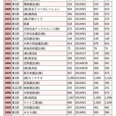
1805
東1部
飛島建設(株)
215
2014/9/1
210
225
1808
東1部
(株)長谷工コーポレーション
904
2014/9/1
897
910
1811
東1部
(株)錢高組
350
2014/9/1
339
373
1813
東1部
(株)不動テトラ
263
2014/9/1
268
270
1815
東1部
鉄建
518
2014/9/1
528
534
1819
東1部
日鉄住金テックスエンジ(株)
672
2014/9/1
655
679
1821
東1部
三井住友建設(株)
138
2014/9/1
138
142
1826
東1部
佐田建設(株)
144
2014/9/1
146
149
1834
東1部
大和小田急建設(株)
814
2014/9/1
875
914
1850
東2部
南海辰村建設(株)
75
2014/9/1
76
79
1852
東1部
(株)淺沼組
174
2014/1/7
178
180
1861
東1部
(株)熊谷組
396
2014/9/1
403
404
1866
東1部
北野建設(株)
372
2014/8/28
380
387
1867
東1部
(株)植木組
302
2014/8/29
309
330
1879
東1部
新日本建設(株)
367
2014/9/1
363
373
1881
東1部
(株)ＮＩＰＰＯ
2,080
2014/9/1
2,095
2,116
1888
東1部
若築建設(株)
188
2014/9/1
194
195
1892
名証2部
徳倉建設(株)
203
2014/9/1
226
231
1896
東1部
大林道路(株)
666
2014/9/1
659
673
1899
東1部
(株)福田組
1,067
2014/9/1
1,058
1,099
1926
東1部
ライト工業(株)
986
2014/9/1
1,003
1,029
1929
東1部
日特建設(株)
457
2014/9/1
461
462
1956
東1部
ＮＤＳ(株)
305
2014/9/1
305
306