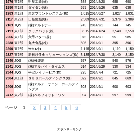
1976
東1部
明星工業(株)
688
2014/8/20
688
690
1980
東1部
ダイダン(株)
633
2014/8/26
635
638
1983
東1部
東芝プラントシステム(株)
1,815
2014/8/27
1,827
1,831
2117
東2部
日新製糖(株)
2,389
2014/7/31
2,376
2,389
2163
JQS
(株)アルトナー
745
2014/9/1
744
745
2193
東1部
クックパッド(株)
3,515
2014/1/24
3,540
3,550
2266
東1部
六甲バター(株)
975
2014/9/1
951
985
2288
東1部
丸大食品(株)
395
2014/9/1
395
396
2290
東1部
米久(株)
1,145
2014/9/1
1,110
1,150
2327
東1部
新日鉄住金ソリューションズ(株)
3,135
2014/7/30
3,140
3,150
2340
JQS
(株)極楽湯
557
2014/8/26
540
576
2341
JQS
(株)アルバイトタイムス
314
2014/8/29
330
334
2344
JQS
平安レイサービス(株)
725
2014/7/4
721
725
2384
東1部
ＳＢＳホールディングス(株)
822
2014/9/1
845
869
(株)アルテ サロン ホールディ
2406
JQS
603
2014/9/1
600
603
ングス
2412
東2部
(株)ベネフィット・ワン
994
2014/9/1
997
999
ページ:
1
2
3
4
5
6
スポンサーリンク