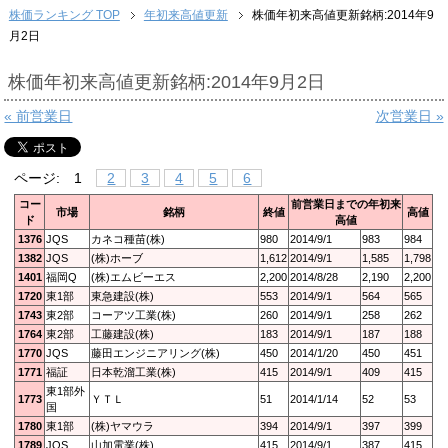
株価ランキング TOP
年初来高値更新
株価年初来高値更新銘柄:2014年9
月2日
株価年初来高値更新銘柄:2014年9月2日
« 前営業日
次営業日 »
ページ:
1
2
3
4
5
6
コー
前営業日までの年初来
市場
銘柄
終値
高値
ド
高値
1376
JQS
カネコ種苗(株)
980
2014/9/1
983
984
1382
JQS
(株)ホーブ
1,612
2014/9/1
1,585
1,798
1401
福岡Q
(株)エムビーエス
2,200
2014/8/28
2,190
2,200
1720
東1部
東急建設(株)
553
2014/9/1
564
565
1743
東2部
コーアツ工業(株)
260
2014/9/1
258
262
1764
東2部
工藤建設(株)
183
2014/9/1
187
188
1770
JQS
藤田エンジニアリング(株)
450
2014/1/20
450
451
1771
福証
日本乾溜工業(株)
415
2014/9/1
409
415
東1部外
1773
ＹＴＬ
51
2014/1/14
52
53
国
1780
東1部
(株)ヤマウラ
394
2014/9/1
397
399
1789
JQS
山加電業(株)
415
2014/9/1
387
415