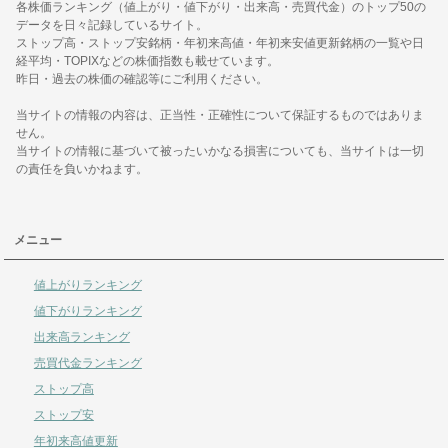
各株価ランキング（値上がり・値下がり・出来高・売買代金）のトップ50の
データを日々記録しているサイト。
ストップ高・ストップ安銘柄・年初来高値・年初来安値更新銘柄の一覧や日
経平均・TOPIXなどの株価指数も載せています。
昨日・過去の株価の確認等にご利用ください。
当サイトの情報の内容は、正当性・正確性について保証するものではありま
せん。
当サイトの情報に基づいて被ったいかなる損害についても、当サイトは一切
の責任を負いかねます。
メニュー
値上がりランキング
値下がりランキング
出来高ランキング
売買代金ランキング
ストップ高
ストップ安
年初来高値更新