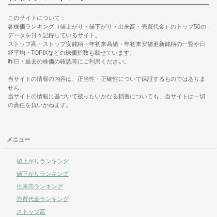
このサイトについて：
各株価ランキング（値上がり・値下がり・出来高・売買代金）のトップ50の
データを日々記録しているサイト。
ストップ高・ストップ安銘柄・年初来高値・年初来安値更新銘柄の一覧や日
経平均・TOPIXなどの株価指数も載せています。
昨日・過去の株価の確認等にご利用ください。
当サイトの情報の内容は、正当性・正確性について保証するものではありま
せん。
当サイトの情報に基づいて被ったいかなる損害についても、当サイトは一切
の責任を負いかねます。
メニュー
値上がりランキング
値下がりランキング
出来高ランキング
売買代金ランキング
ストップ高