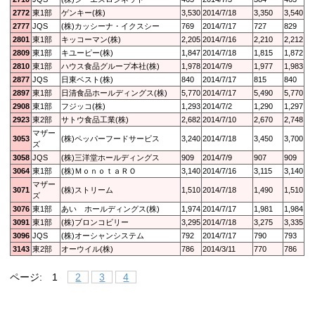
2772
東1部
ゲンキー(株)
3,530
2014/7/18
3,350
3,540
2777
JQS
(株)カッシーナ・イクスシー
769
2014/7/17
727
829
2801
東1部
キッコーマン(株)
2,205
2014/7/16
2,210
2,212
2809
東1部
キユーピー(株)
1,847
2014/7/18
1,815
1,872
2810
東1部
ハウス食品グループ本社(株)
1,978
2014/7/9
1,977
1,983
2877
JQS
日東ベスト(株)
840
2014/7/17
815
840
2897
東1部
日清食品ホールディングス(株)
5,770
2014/7/17
5,490
5,770
2908
東1部
フジッコ(株)
1,293
2014/7/2
1,290
1,297
2923
東2部
サトウ食品工業(株)
2,682
2014/7/10
2,670
2,748
マザー
3053
(株)ペッパーフードサービス
3,240
2014/7/18
3,450
3,700
ズ
3058
JQS
(株)三洋堂ホールディングス
909
2014/7/9
907
909
3064
東1部
(株)ＭｏｎｏｔａＲＯ
3,140
2014/7/16
3,115
3,140
マザー
3071
(株)ストリーム
1,510
2014/7/18
1,490
1,510
ズ
3076
東1部
あい ホールディングス(株)
1,974
2014/7/17
1,981
1,984
3091
東1部
(株)ブロンコビリー
3,295
2014/7/18
3,275
3,335
3096
JQS
(株)オーシャンシステム
792
2014/7/17
790
793
3143
東2部
オーウイル(株)
786
2014/3/11
770
786
ページ:
1
2
3
4