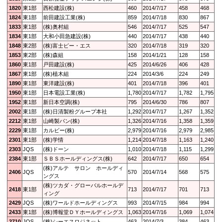
1820
東1部
西松建設(株)
460
2014/7/17
458
468
1824
東1部
前田建設工業(株)
859
2014/7/18
830
867
1833
東1部
(株)奥村組
546
2014/7/17
525
547
1834
東1部
大和小田急建設(株)
440
2014/7/17
438
440
1848
東2部
(株)富士ピー・エス
320
2014/7/18
319
320
1853
東2部
(株)森組
158
2014/1/21
128
158
1860
東1部
戸田建設(株)
425
2014/6/26
406
428
1867
東1部
(株)植木組
224
2014/3/6
224
249
1890
東1部
東洋建設(株)
401
2014/7/18
396
401
1950
東1部
日本電設工業(株)
1,780
2014/7/17
1,782
1,795
1952
東1部
新日本空調(株)
795
2014/6/30
786
807
2002
東1部
(株)日清製粉グループ本社
1,292
2014/7/17
1,267
1,352
2212
東1部
山崎製パン(株)
1,326
2014/7/16
1,358
1,359
2229
東1部
カルビー(株)
2,979
2014/7/16
2,979
2,985
2301
東1部
(株)学情
1,214
2014/7/18
1,163
1,240
2303
JQS
(株)ドーン
1,010
2014/7/18
1,115
1,299
2384
東1部
ＳＢＳホールディングス(株)
642
2014/7/17
650
654
(株)アルテ サロン ホールディ
2406
JQS
570
2014/7/14
568
575
ングス
(株)ツカダ・グローバルホールデ
2418
東1部
713
2014/7/17
701
713
ィング
2429
JQS
(株)ワールドホールディングス
993
2014/7/15
984
994
2433
東1部
(株)博報堂ＤＹホールディングス
1,063
2014/7/16
1,069
1,074
2710
JQS
(株)シーエスロジネット
463
2014/7/3
384
463