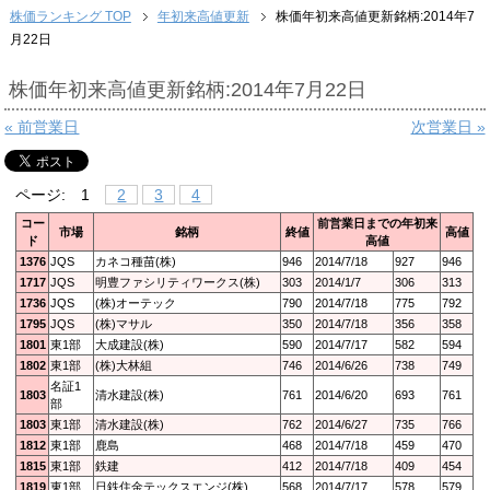
株価ランキング TOP
年初来高値更新
株価年初来高値更新銘柄:2014年7
月22日
株価年初来高値更新銘柄:2014年7月22日
« 前営業日
次営業日 »
ページ:
1
2
3
4
コー
前営業日までの年初来
市場
銘柄
終値
高値
ド
高値
1376
JQS
カネコ種苗(株)
946
2014/7/18
927
946
1717
JQS
明豊ファシリティワークス(株)
303
2014/1/7
306
313
1736
JQS
(株)オーテック
790
2014/7/18
775
792
1795
JQS
(株)マサル
350
2014/7/18
356
358
1801
東1部
大成建設(株)
590
2014/7/17
582
594
1802
東1部
(株)大林組
746
2014/6/26
738
749
名証1
1803
清水建設(株)
761
2014/6/20
693
761
部
1803
東1部
清水建設(株)
762
2014/6/27
735
766
1812
東1部
鹿島
468
2014/7/18
459
470
1815
東1部
鉄建
412
2014/7/18
409
454
1819
東1部
日鉄住金テックスエンジ(株)
568
2014/7/17
578
579