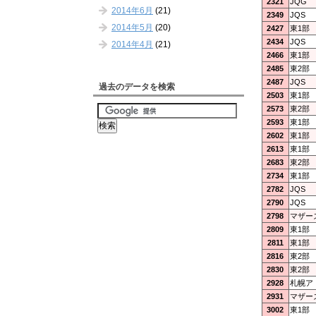
2321
JQG
2014年6月
(21)
2349
JQS
2014年5月
(20)
2427
東1部
2434
JQS
2014年4月
(21)
2466
東1部
2485
東2部
2487
JQS
過去のデータを検索
2503
東1部
2573
東2部
2593
東1部
2602
東1部
2613
東1部
2683
東2部
2734
東1部
2782
JQS
2790
JQS
2798
マザー
2809
東1部
2811
東1部
2816
東2部
2830
東2部
2928
札幌ア
2931
マザー
3002
東1部