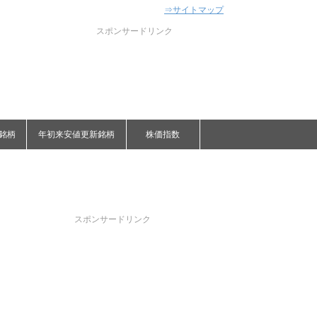
⇒サイトマップ
スポンサードリンク
銘柄
年初来安値更新銘柄
株価指数
スポンサードリンク