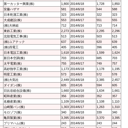
第一カッター興業(株)
1,800
2014/6/18
1,728
1,850
安藤ハザマ
581
2014/6/18
544
588
日本乾溜工業(株)
323
2014/6/18
322
323
大成建設(株)
553
2014/6/17
551
555
(株)大林組
712
2014/6/16
713
714
東鉄工業(株)
2,273
2014/6/13
2,295
2,296
北陸電気工事(株)
513
2014/6/16
503
513
(株)ユアテック
637
2014/6/16
620
639
(株)四電工
405
2014/6/11
396
405
日本電設工業(株)
1,618
2014/6/18
1,599
1,624
新日本空調(株)
703
2014/1/21
685
703
太平電業(株)
755
2014/6/17
749
757
高砂熱学工業(株)
1,173
2014/6/18
1,178
1,195
明星工業(株)
573
2014/6/3
572
578
(株)大気社
2,449
2014/6/18
2,385
2,457
ダイダン(株)
605
2014/1/6
594
605
日比谷総合設備(株)
1,660
2014/6/18
1,634
1,661
昭和産業(株)
356
2014/2/20
352
357
名糖産業(株)
1,109
2014/6/18
1,108
1,110
山崎製パン(株)
1,303
2014/6/17
1,263
1,310
モロゾフ(株)
340
2014/6/18
339
340
亀田製菓(株)
3,395
2014/6/18
3,370
3,395
プリマハム(株)
243
2014/6/16
243
244