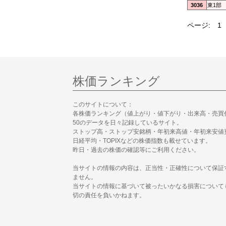
3036
東1部
ページ:
1
株価ランキング
このサイトについて：
各株価ランキング（値上がり・値下がり・出来高・売買
50のデータを日々記録しているサイト。
ストップ高・ストップ安銘柄・年初来高値・年初来安値
日経平均・TOPIXなどの株価指数も載せています。
昨日・過去の株価の確認等にご利用ください。
当サイトの情報の内容は、正当性・正確性について保証
ません。
当サイトの情報に基づいて被ったいかなる損害について
切の責任を負いかねます。