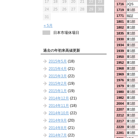
17
18
19
20
21
22
23
1716
JQS
24
25
26
27
28
29
30
1719
東1部
1771
福証
31
1801
東1部
« 5月
1802
東1部
日本市場休場日
1835
東1部
1930
東1部
1934
東1部
過去の年初来高値更新
1939
東1部
1950
東1部
2015年5月
(18)
1952
東1部
1968
東1部
2015年4月
(21)
1969
東1部
2015年3月
(22)
1976
東1部
2015年2月
(19)
1979
東1部
2015年1月
(19)
1980
東1部
1982
東1部
2014年12月
(21)
2004
東1部
2014年11月
(18)
2207
東1部
2014年10月
(22)
2212
東1部
2014年9月
(20)
2217
東1部
2220
東1部
2014年8月
(21)
2281
東1部
2014年7月
(22)