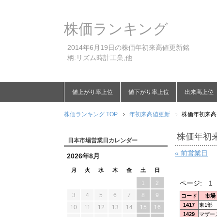
株価ランキング
2014年6月19日の株価年初来高値更新銘
柄:リズム時計工業,他
値上がり率上位
値下がり率上位
出来高上位
株価ランキング TOP
年初来高値更新
株価年初来高値
株価年初来
日本市場営業日カレンダー
« 前営業日
2026年8月
月
火
水
木
金
土
日
ページ:
1
1
2
3
4
5
6
7
8
9
コード
市場
1417
東1部
10
11
12
13
14
15
16
1429
マザー