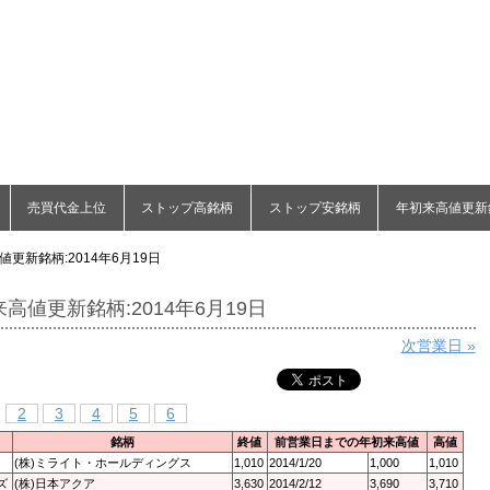
売買代金上位
ストップ高銘柄
ストップ安銘柄
年初来高値更新
更新銘柄:2014年6月19日
高値更新銘柄:2014年6月19日
次営業日 »
2
3
4
5
6
銘柄
終値
前営業日までの年初来高値
高値
(株)ミライト・ホールディングス
1,010
2014/1/20
1,000
1,010
ズ
(株)日本アクア
3,630
2014/2/12
3,690
3,710