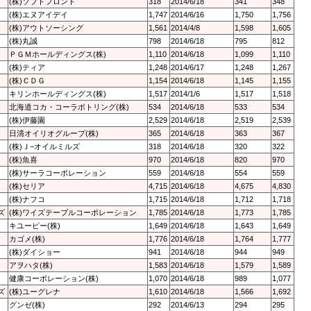
(株)ソフトフロント
318
2014/6/18
341
348
(株)エヌアイデイ
1,747
2014/6/16
1,750
1,756
(株)アウトソーシング
1,561
2014/4/8
1,598
1,605
(株)丸誠
798
2014/6/18
795
812
ＰＧＭホールディングス(株)
1,110
2014/6/18
1,099
1,110
(株)ティア
1,248
2014/6/17
1,248
1,267
(株)ＣＤＧ
1,154
2014/6/18
1,145
1,155
キリンホールディングス(株)
1,517
2014/1/6
1,517
1,518
北海道コカ・コーラボトリング(株)
534
2014/6/18
533
534
(株)伊藤園
2,529
2014/6/18
2,519
2,539
日清オイリオグループ(株)
365
2014/6/18
363
367
(株)Ｊ−オイルミルズ
318
2014/6/18
320
322
(株)魚喜
970
2014/6/18
820
970
(株)サーラコーポレーション
559
2014/6/18
554
559
(株)セリア
4,715
2014/6/18
4,675
4,830
(株)ナフコ
1,715
2014/6/18
1,712
1,718
ズ
(株)ワイズテーブルコーポレーション
1,785
2014/6/18
1,773
1,785
キユーピー(株)
1,649
2014/6/18
1,643
1,649
カゴメ(株)
1,776
2014/6/18
1,764
1,777
(株)ダイショー
941
2014/6/18
944
949
アヲハタ(株)
1,583
2014/6/18
1,579
1,589
健康コーポレーション(株)
1,070
2014/6/18
989
1,077
ズ
(株)ユーグレナ
1,610
2014/6/18
1,566
1,692
グンゼ(株)
292
2014/6/13
294
295