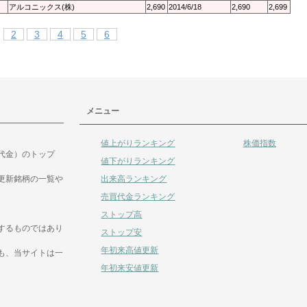
アルコニックス(株)
2,690
2014/6/18
2,690
2,699
2
3
4
5
6
メニュー
値上がりランキング
株価指数
代金）のトップ
値下がりランキング
出来高ランキング
更新銘柄の一覧や
売買代金ランキング
ストップ高
するものではあり
ストップ安
年初来高値更新
も、当サイトは一
年初来安値更新