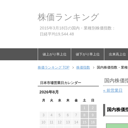
株価ランキング
2015年3月18日の国内・業種別株価指数：
日経平均19,544.48
値上がり率上位
値下がり率上位
出来高上位
株価ランキング TOP
株価指数
国内株価指数・業種別
国内株価指
日本市場営業日カレンダー
« 前営業日
2026年8月
月
火
水
木
金
土
日
1
2
国内株価
3
4
5
6
7
8
9
10
11
12
13
14
15
16