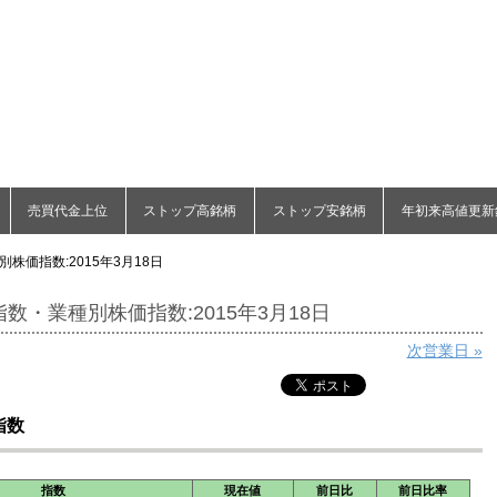
売買代金上位
ストップ高銘柄
ストップ安銘柄
年初来高値更新
株価指数:2015年3月18日
数・業種別株価指数:2015年3月18日
次営業日 »
指数
指数
現在値
前日比
前日比率