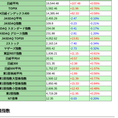
日経平均
19,544.48
+107.48
+0.55%
TOPIX
1,582.46
+11.96
+0.76%
PX日経インデックス400
14,385.44
+82.33
+0.58%
JASDAQ平均
2,455.29
-2.47
-0.10%
JASDAQ指数
109.8
-0.23
-0.21%
SDAQ スタンダード指数
234.08
-0.41
-0.17%
ASDAQ グロース指数
231.88
-2.81
-1.20%
JASDAQ TOP20
4,052.62
+13.81
+0.34%
Jストック
2,163.14
-7.40
-0.34%
マザーズ指数
855.42
-2.73
-0.32%
東証REIT指数
1,836.21
+11.15
+0.61%
日経平均VI
20.91
+0.57
+2.80%
日経300
321.35
+2.38
+0.75%
日経500平均
1,752.27
+18.50
+1.07%
東1部単純平均
338.46
+1.89
+0.56%
東1部指数大型株指数
1,500.12
+11.39
+0.77%
東1部指数中型株指数
1,850.46
+15.33
+0.84%
東1部指数小型株指数
2,606.35
+12.43
+0.48%
東2部指数
4,719.28
+11.95
+0.25%
NT倍率
12.35
-0.03
-0.20%
価指数