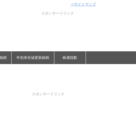
⇒サイトマップ
スポンサードリンク
銘柄
年初来安値更新銘柄
株価指数
スポンサードリンク