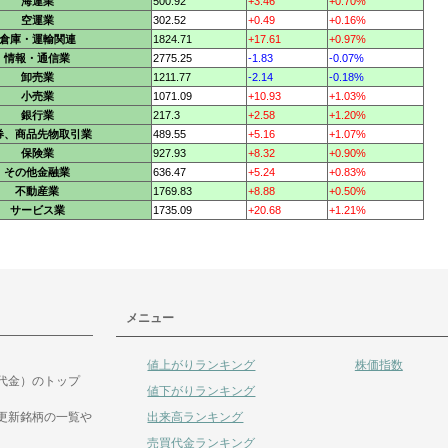
海運業
500.92
+3.46
+0.70%
空運業
302.52
+0.49
+0.16%
倉庫・運輸関連
1824.71
+17.61
+0.97%
情報・通信業
2775.25
-1.83
-0.07%
卸売業
1211.77
-2.14
-0.18%
小売業
1071.09
+10.93
+1.03%
銀行業
217.3
+2.58
+1.20%
券、商品先物取引業
489.55
+5.16
+1.07%
保険業
927.93
+8.32
+0.90%
その他金融業
636.47
+5.24
+0.83%
不動産業
1769.83
+8.88
+0.50%
サービス業
1735.09
+20.68
+1.21%
メニュー
値上がりランキング
株価指数
代金）のトップ
値下がりランキング
出来高ランキング
更新銘柄の一覧や
売買代金ランキング