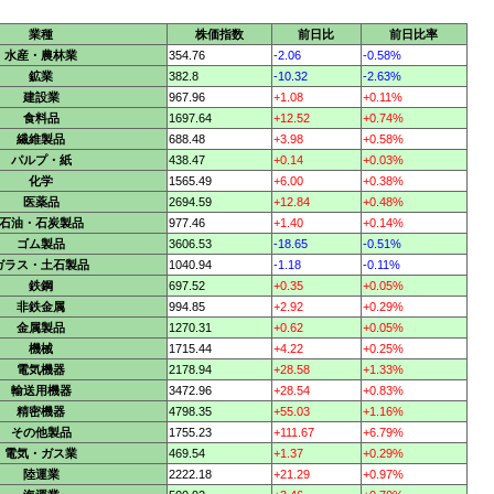
業種
株価指数
前日比
前日比率
水産・農林業
354.76
-2.06
-0.58%
鉱業
382.8
-10.32
-2.63%
建設業
967.96
+1.08
+0.11%
食料品
1697.64
+12.52
+0.74%
繊維製品
688.48
+3.98
+0.58%
パルプ・紙
438.47
+0.14
+0.03%
化学
1565.49
+6.00
+0.38%
医薬品
2694.59
+12.84
+0.48%
石油・石炭製品
977.46
+1.40
+0.14%
ゴム製品
3606.53
-18.65
-0.51%
ガラス・土石製品
1040.94
-1.18
-0.11%
鉄鋼
697.52
+0.35
+0.05%
非鉄金属
994.85
+2.92
+0.29%
金属製品
1270.31
+0.62
+0.05%
機械
1715.44
+4.22
+0.25%
電気機器
2178.94
+28.58
+1.33%
輸送用機器
3472.96
+28.54
+0.83%
精密機器
4798.35
+55.03
+1.16%
その他製品
1755.23
+111.67
+6.79%
電気・ガス業
469.54
+1.37
+0.29%
陸運業
2222.18
+21.29
+0.97%