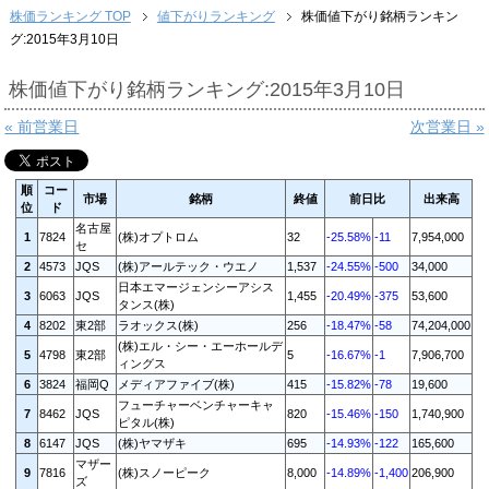
株価ランキング TOP
値下がりランキング
株価値下がり銘柄ランキン
グ:2015年3月10日
株価値下がり銘柄ランキング:2015年3月10日
« 前営業日
次営業日 »
順
コー
市場
銘柄
終値
前日比
出来高
位
ド
名古屋
1
7824
(株)オプトロム
32
-25.58%
-11
7,954,000
セ
2
4573
JQS
(株)アールテック・ウエノ
1,537
-24.55%
-500
34,000
日本エマージェンシーアシス
3
6063
JQS
1,455
-20.49%
-375
53,600
タンス(株)
4
8202
東2部
ラオックス(株)
256
-18.47%
-58
74,204,000
(株)エル・シー・エーホールデ
5
4798
東2部
5
-16.67%
-1
7,906,700
ィングス
6
3824
福岡Q
メディアファイブ(株)
415
-15.82%
-78
19,600
フューチャーベンチャーキャ
7
8462
JQS
820
-15.46%
-150
1,740,900
ピタル(株)
8
6147
JQS
(株)ヤマザキ
695
-14.93%
-122
165,600
マザー
9
7816
(株)スノーピーク
8,000
-14.89%
-1,400
206,900
ズ