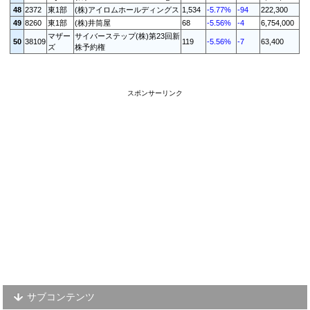
48
2372
東1部
(株)アイロムホールディングス
1,534
-5.77%
-94
222,300
49
8260
東1部
(株)井筒屋
68
-5.56%
-4
6,754,000
マザー
サイバーステップ(株)第23回新
50
38109
119
-5.56%
-7
63,400
ズ
株予約権
スポンサーリンク
サブコンテンツ