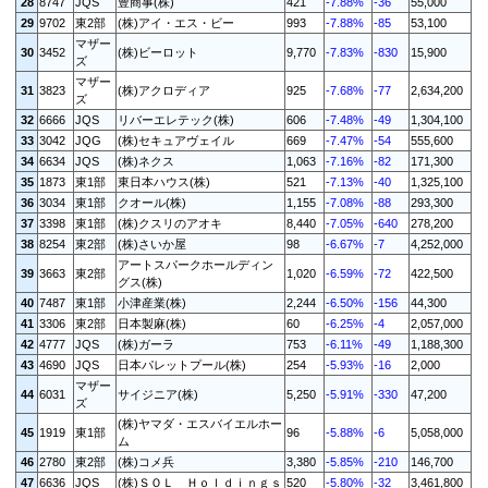
28
8747
JQS
豊商事(株)
421
-7.88%
-36
55,000
29
9702
東2部
(株)アイ・エス・ビー
993
-7.88%
-85
53,100
マザー
30
3452
(株)ビーロット
9,770
-7.83%
-830
15,900
ズ
マザー
31
3823
(株)アクロディア
925
-7.68%
-77
2,634,200
ズ
32
6666
JQS
リバーエレテック(株)
606
-7.48%
-49
1,304,100
33
3042
JQG
(株)セキュアヴェイル
669
-7.47%
-54
555,600
34
6634
JQS
(株)ネクス
1,063
-7.16%
-82
171,300
35
1873
東1部
東日本ハウス(株)
521
-7.13%
-40
1,325,100
36
3034
東1部
クオール(株)
1,155
-7.08%
-88
293,300
37
3398
東1部
(株)クスリのアオキ
8,440
-7.05%
-640
278,200
38
8254
東2部
(株)さいか屋
98
-6.67%
-7
4,252,000
アートスパークホールディン
39
3663
東2部
1,020
-6.59%
-72
422,500
グス(株)
40
7487
東1部
小津産業(株)
2,244
-6.50%
-156
44,300
41
3306
東2部
日本製麻(株)
60
-6.25%
-4
2,057,000
42
4777
JQS
(株)ガーラ
753
-6.11%
-49
1,188,300
43
4690
JQS
日本パレットプール(株)
254
-5.93%
-16
2,000
マザー
44
6031
サイジニア(株)
5,250
-5.91%
-330
47,200
ズ
(株)ヤマダ・エスバイエルホー
45
1919
東1部
96
-5.88%
-6
5,058,000
ム
46
2780
東2部
(株)コメ兵
3,380
-5.85%
-210
146,700
47
6636
JQS
(株)ＳＯＬ Ｈｏｌｄｉｎｇｓ
520
-5.80%
-32
3,461,800