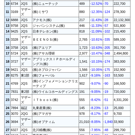
10
6734
JQS
(株)ニューテック
489
-12.52%
-70
222,700
マザー
11
3169
(株)ミサワ
880
-12.35%
-124
278,300
ズ
12
6888
JQS
アクモス(株)
217
-11.43%
-28
22,132,300
13
9758
JQS
ジャパンシステム(株)
446
-11.33%
-57
531,800
14
9425
JQS
日本テレホン(株)
818
-11.09%
-102
215,400
マザー
15
3328
ＢＥＥＮＯＳ(株)
2,765
-10.81%
-335
589,100
ズ
16
3758
JQS
(株)アエリア
1,723
-10.63%
-205
351,700
17
5724
JQS
(株)アサカ理研
2,977
-10.47%
-348
2,494,800
マザー
アプリックスＩＰホールディ
18
3727
1,541
-10.15%
-174
383,000
ズ
ングス(株)
19
9421
JQS
(株)ネプロジャパン
1,566
-10.05%
-175
152,900
20
8275
東1部
(株)フォーバル
1,617
-9.16%
-163
53,500
(株)インフォメーションクリエ
21
4769
JQS
902
-9.07%
-90
166,500
ーティブ
22
7831
東2部
(株)ウイルコホールディングス
191
-9.05%
-19
720,000
マザー
23
3742
ＩＴｂｏｏｋ(株)
555
-8.42%
-51
4,331,200
ズ
24
7894
福証
丸東産業(株)
145
-8.23%
-13
25,000
25
3070
JQG
(株)アマガサ
978
-8.17%
-87
9,700
マザー
26
3694
(株)オプティム
21,010
-8.05%
-1,840
33,900
ズ
27
6327
JQS
北川精機(株)
556
-7.95%
-48
299,700