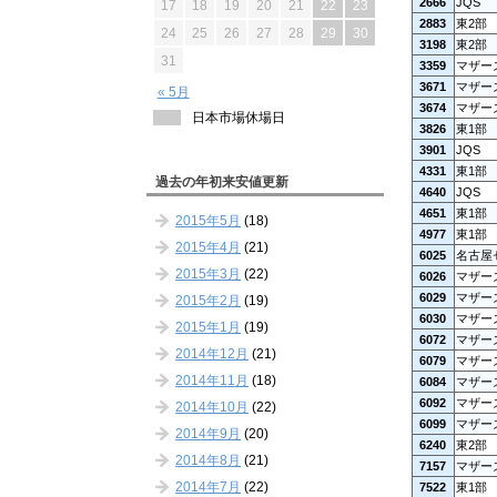
2666
JQS
17
18
19
20
21
22
23
2883
東2部
24
25
26
27
28
29
30
3198
東2部
31
3359
マザー
3671
マザー
« 5月
3674
マザー
日本市場休場日
3826
東1部
3901
JQS
4331
東1部
過去の年初来安値更新
4640
JQS
4651
東1部
2015年5月
(18)
4977
東1部
2015年4月
(21)
6025
名古屋
2015年3月
(22)
6026
マザー
6029
マザー
2015年2月
(19)
6030
マザー
2015年1月
(19)
6072
マザー
2014年12月
(21)
6079
マザー
2014年11月
(18)
6084
マザー
6092
マザー
2014年10月
(22)
6099
マザー
2014年9月
(20)
6240
東2部
2014年8月
(21)
7157
マザー
2014年7月
(22)
7522
東1部