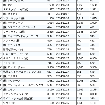
(株)オートウェーブ
83
2014/10/17
81
80
(株)大冷
1,650
2014/12/18
1,665
1,650
ＳＦＰダイニング(株)
1,317
2014/12/17
1,350
1,312
ズ
(株)タイセイ
417
2014/11/17
413
406
ズ
ソフトマックス(株)
1,900
2014/12/18
1,912
1,895
ズ
(株)オークファン
1,014
2014/12/18
1,037
1,000
(株)システムインテグレータ
474
2014/12/18
491
471
マークラインズ(株)
2,415
2014/12/17
2,343
2,320
(株)テイクアンドギヴ・ニーズ
966
2014/12/17
956
945
アンドール(株)
490
2014/12/18
490
481
(株)サニックス
425
2014/10/21
457
415
新田ゼラチン(株)
769
2014/12/18
768
765
セ
日本ＰＣサービス(株)
588
2014/12/18
584
570
ズ
ＧＭＯ ＴＥＣＨ(株)
7,010
2014/12/17
7,600
6,900
ズ
アトラ(株)
715
2014/12/18
800
670
ズ
(株)アドベンチャー
3,980
2014/12/18
4,680
3,980
ズ
地盤ネットホールディングス(株)
653
2014/12/17
651
649
ズ
(株)エナリス
389
2014/12/18
398
369
ズ
(株)オウチーノ
1,681
2014/12/18
1,703
1,681
ズ
(株)エンバイオ・ホールディングス
560
2014/12/18
562
560
ズ
(株)エラン
2,190
2014/12/18
2,362
2,175
ヤマシンフィルタ(株)
3,160
2014/12/18
3,100
3,080
ズ
ライフネット生命保険(株)
321
2014/12/18
327
320
ワタミ(株)
1,120
2014/12/15
1,130
1,118