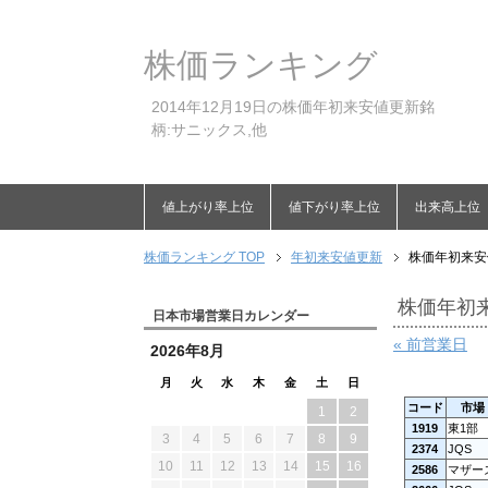
株価ランキング
2014年12月19日の株価年初来安値更新銘
柄:サニックス,他
値上がり率上位
値下がり率上位
出来高上位
株価ランキング TOP
年初来安値更新
株価年初来安値
株価年初来
日本市場営業日カレンダー
« 前営業日
2026年8月
月
火
水
木
金
土
日
コード
市場
1
2
1919
東1部
3
4
5
6
7
8
9
2374
JQS
10
11
12
13
14
15
16
2586
マザー