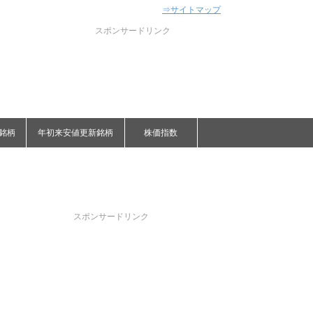
⇒サイトマップ
スポンサードリンク
銘柄
年初来安値更新銘柄
株価指数
スポンサードリンク