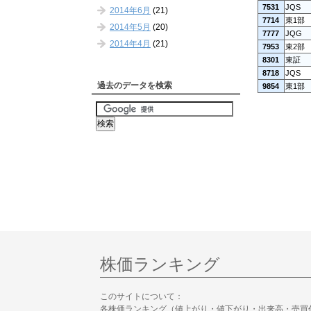
7531
JQS
2014年6月
(21)
7714
東1部
2014年5月
(20)
7777
JQG
2014年4月
(21)
7953
東2部
8301
東証
8718
JQS
過去のデータを検索
9854
東1部
株価ランキング
このサイトについて：
各株価ランキング（値上がり・値下がり・出来高・売買