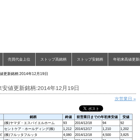
売買代金上位
ストップ高銘柄
ストップ安銘柄
年初来高値更新
更新銘柄:2014年12月19日
安値更新銘柄:2014年12月19日
次営業日 »
銘柄
終値
前営業日までの年初来安値
安値
(株)ヤマダ・エスバイエルホーム
93
2014/12/18
94
92
セントケア・ホールディング(株)
1,212
2014/12/17
1,210
1,202
ズ
(株)フルッタフルッタ
4,080
2014/12/18
4,500
3,825