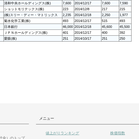
清和中央ホールディングス(株)
7,600
2014/12/17
7,600
7,590
ショットモリテックス(株)
223
2014/12/8
217
215
(株)スリー・ディー・マトリックス
2,235
2014/12/18
2,250
1,977
菊水化学工業(株)
493
2014/12/17
515
493
日本銀行
46,000
2014/12/18
45,600
45,500
ＪＰＮホールディングス(株)
401
2014/12/17
400
392
愛眼(株)
251
2014/10/17
251
250
メニュー
値上がりランキング
株価指数
代金）のトップ