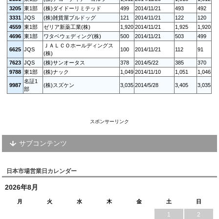
3205
東1部
(株)ダイドーリミテッド
499
2014/11/21
493
492
3331
JQS
(株)雑貨屋ブルドッグ
121
2014/11/21
122
120
4559
東1部
ゼリア新薬工業(株)
1,920
2014/11/21
1,925
1,920
4696
東1部
ワタベウェディング(株)
500
2014/11/21
503
499
ＪＡＬＣＯホールディングス
6625
JQS
100
2014/11/21
112
91
(株)
7623
JQS
(株)サンオータス
378
2014/5/22
385
370
9788
東1部
(株)ナック
1,049
2014/11/10
1,051
1,046
名証1
9987
(株)スズケン
3,035
2014/5/28
3,405
3,035
部
スポンサーリンク
サブコンテンツ
日本市場営業日カレンダー
2026年8月
月
火
水
木
金
土
日
1
2