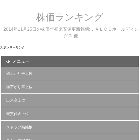
株価ランキング
2014年11月25日の株価年初来安値更新銘柄:ＪＡＬＣＯホールディン
グス,他
スポンサーリンク
メニュー
値上がり率上位
値下がり率上位
出来高上位
売買代金上位
ストップ高銘柄