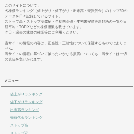
このサイトについて：
各株価ランキング（値上がり・値下がり・出来高・売買代金）のトップ50の
データを日々記録しているサイト。
ストップ高・ストップ安銘柄・年初来高値・年初来安値更新銘柄の一覧や日
経平均・TOPIXなどの株価指数も載せています。
昨日・過去の株価の確認等にご利用ください。
当サイトの情報の内容は、正当性・正確性について保証するものではありま
せん。
当サイトの情報に基づいて被ったいかなる損害についても、当サイトは一切
の責任を負いかねます。
メニュー
値上がりランキング
値下がりランキング
出来高ランキング
売買代金ランキング
ストップ高
ストップ安