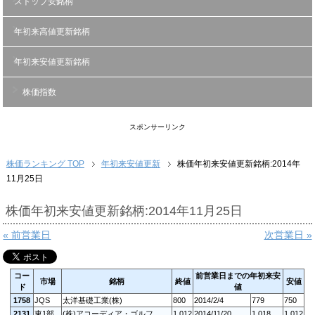
ストップ安銘柄
年初来高値更新銘柄
年初来安値更新銘柄
株価指数
スポンサーリンク
株価ランキング TOP
年初来安値更新
株価年初来安値更新銘柄:2014年
11月25日
株価年初来安値更新銘柄:2014年11月25日
« 前営業日
次営業日 »
コー
前営業日までの年初来安
市場
銘柄
終値
安値
ド
値
1758
JQS
太洋基礎工業(株)
800
2014/2/4
779
750
2131
東1部
(株)アコーディア・ゴルフ
1,012
2014/11/20
1,018
1,012