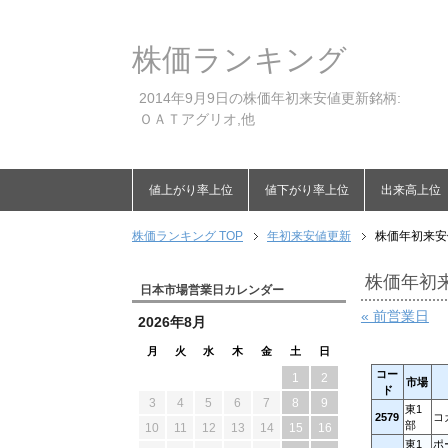
株価ランキング
2014年9月9日の株価年初来安値更新銘柄:
ＯＡＴアグリオ,他
値上がり率上位
値下がり率上位
出来高上位
株価ランキング TOP
年初来安値更新
株価年初来安値
株価年初来
日本市場営業日カレンダー
« 前営業日
2026年8月
月
火
水
木
金
土
日
コー
1
2
市場
ド
3
4
5
6
7
8
9
東1
2579
コ
部
10
11
12
13
14
15
16
東1
ポ