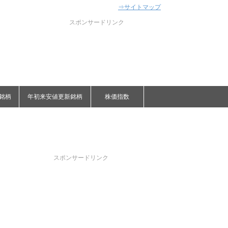
⇒サイトマップ
スポンサードリンク
銘柄
年初来安値更新銘柄
株価指数
スポンサードリンク