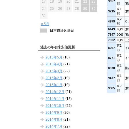
3657
17
18
19
20
21
22
23
部
(株
24
25
26
27
28
29
30
東1
3715
(
部
31
東2
4979
Ｏ
部
« 5月
6149
JQS
(
日本市場休場日
7847
JQS
(
7922
JQS
三
東1
過去の年初来安値更新
8267
イ
部
東1
2015年5月
(18)
8771
イ
部
2015年4月
(21)
東1
8870
住
部
2015年3月
(22)
東1
2015年2月
(19)
9477
(
部
2015年1月
(19)
東2
9885
(
部
2014年12月
(21)
2014年11月
(18)
2014年10月
(22)
2014年9月
(20)
2014年8月
(21)
2014年7月
(22)