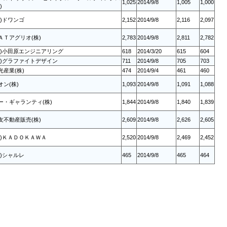
1,025
2014/9/8
1,005
1,000
)
株)ドワンゴ
2,152
2014/9/8
2,116
2,097
ＡＴアグリオ(株)
2,783
2014/9/8
2,811
2,782
株)小田原エンジニアリング
618
2014/3/20
615
604
株)グラファイトデザイン
711
2014/9/8
705
703
光産業(株)
474
2014/9/4
461
460
オン(株)
1,093
2014/9/8
1,091
1,088
ー・ギャランティ(株)
1,844
2014/9/8
1,840
1,839
友不動産販売(株)
2,609
2014/9/8
2,626
2,605
株)ＫＡＤＯＫＡＷＡ
2,520
2014/9/8
2,469
2,452
株)シャルレ
465
2014/9/8
465
464