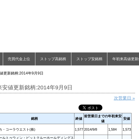
売買代金上位
ストップ高銘柄
ストップ安銘柄
年初来高値更新
更新銘柄:2014年9月9日
安値更新銘柄:2014年9月9日
次営業日 »
前営業日までの年初来安
銘柄
終値
安値
値
カ・コーラウエスト(株)
1,577
2014/9/8
1,584
1,573
ールトゥウィン・ピットクルーホールディングス