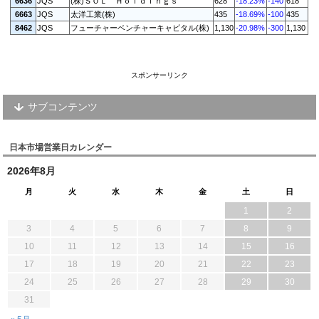
6636
JQS
(株)ＳＯＬ Ｈｏｌｄｉｎｇｓ
628
-18.23%
-140
618
6663
JQS
太洋工業(株)
435
-18.69%
-100
435
8462
JQS
フューチャーベンチャーキャピタル(株)
1,130
-20.98%
-300
1,130
スポンサーリンク
サブコンテンツ
日本市場営業日カレンダー
2026年8月
月
火
水
木
金
土
日
1
2
3
4
5
6
7
8
9
10
11
12
13
14
15
16
17
18
19
20
21
22
23
24
25
26
27
28
29
30
31