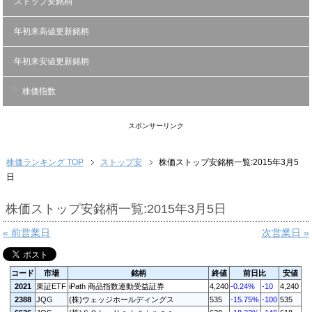
ストップ安銘柄
年初来高値更新銘柄
年初来安値更新銘柄
株価指数
スポンサーリンク
株価ランキング TOP
ストップ安
株価ストップ安銘柄一覧:2015年3月5
日
株価ストップ安銘柄一覧:2015年3月5日
« 前営業日
次営業日 »
コード
市場
銘柄
終値
前日比
安値
2021
東証ETF
iPath 商品指数連動受益証券
4,240
-0.24%
-10
4,240
2388
JQG
(株)ウェッジホールディングス
535
-15.75%
-100
535