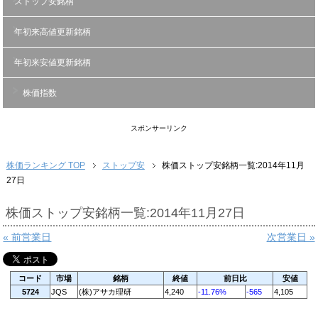
ストップ安銘柄
年初来高値更新銘柄
年初来安値更新銘柄
株価指数
スポンサーリンク
株価ランキング TOP
ストップ安
株価ストップ安銘柄一覧:2014年11月
27日
株価ストップ安銘柄一覧:2014年11月27日
« 前営業日
次営業日 »
コード
市場
銘柄
終値
前日比
安値
5724
JQS
(株)アサカ理研
4,240
-11.76%
-565
4,105