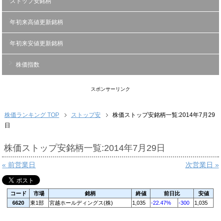
ストップ安銘柄
年初来高値更新銘柄
年初来安値更新銘柄
株価指数
スポンサーリンク
株価ランキング TOP
ストップ安
株価ストップ安銘柄一覧:2014年7月29
日
株価ストップ安銘柄一覧:2014年7月29日
« 前営業日
次営業日 »
コード
市場
銘柄
終値
前日比
安値
6620
東1部
宮越ホールディングス(株)
1,035
-22.47%
-300
1,035