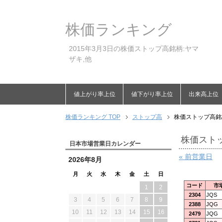
株価ランキング
2015年3月3日の株価ストップ高銘柄:ヤマ
ザキ,他
値上がり率上位
値下がり率上位
出来高上位
株価ランキング TOP
ストップ高
株価ストップ高銘柄
株価ストッ
日本市場営業日カレンダー
« 前営業日
2026年8月
月
火
水
木
金
土
日
コード
市
1
2
2304
JQS
3
4
5
6
7
8
9
2388
JQG
10
11
12
13
14
15
16
2479
JQG