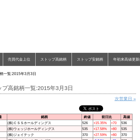
売買代金上位
ストップ高銘柄
ストップ安銘柄
年初来高値更新
一覧:2015年3月3日
プ高銘柄一覧:2015年3月3日
次営業日 »
場
銘柄
終値
前日比
高値
(株)ＣＳＳホールディングス
526
+15.35%
+70
536
(株)ウェッジホールディングス
535
+17.58%
+80
535
(株)ジェイテック
370
+27.59%
+80
370