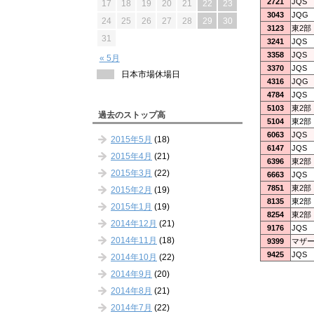
2721
JQS
17
18
19
20
21
22
23
3043
JQG
24
25
26
27
28
29
30
3123
東2部
31
3241
JQS
3358
JQS
« 5月
3370
JQS
日本市場休場日
4316
JQG
4784
JQS
5103
東2部
過去のストップ高
5104
東2部
6063
JQS
2015年5月
(18)
6147
JQS
2015年4月
(21)
6396
東2部
2015年3月
(22)
6663
JQS
7851
東2部
2015年2月
(19)
8135
東2部
2015年1月
(19)
8254
東2部
2014年12月
(21)
9176
JQS
2014年11月
(18)
9399
マザ
9425
JQS
2014年10月
(22)
2014年9月
(20)
2014年8月
(21)
2014年7月
(22)