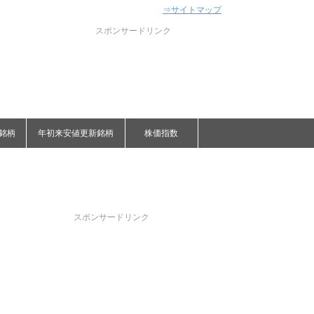
⇒サイトマップ
スポンサードリンク
銘柄
年初来安値更新銘柄
株価指数
スポンサードリンク