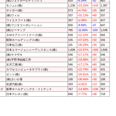
(株)ジェイホールディングス
620
-6.34%
-42
862
モジュレ(株)
1,230
+13.16%
+143
1,387
サイボー(株)
573
+4.75%
+26
647
(株)ウィル
337
+31.13%
+80
337
ワイエスフード(株)
357
+2.88%
+10
427
(株)フジタコーポレーション
500
-8.59%
-47
647
(株)ビーマップ
785
-11.60%
-103
1,038
ＧＭＯアドパートナーズ(株)
539
+11.13%
+54
565
昭和ホールディングス(株)
155
+47.62%
+50
155
日東化工(株)
115
+35.29%
+30
115
日本エマージェンシーアシスタンス(株)
1,606
+22.97%
+300
1,606
(株)ヤマザキ
546
+17.17%
+80
546
(株)宇野澤組鐵工所
187
+16.88%
+27
210
太洋工業(株)
546
+17.17%
+80
546
カワセコンピュータサプライ(株)
431
+22.79%
+80
431
ゼット(株)
180
+20.81%
+31
199
(株)さいか屋
108
+38.46%
+30
108
佐渡汽船(株)
283
+4.81%
+13
350
ーズ
新華ホールディングス・リミテッド
767
+14.99%
+100
767
日本テレホン(株)
666
+7.77%
+48
718