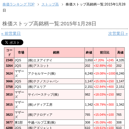
株価ランキング TOP
ストップ高
株価ストップ高銘柄一覧:2015年1月28
日
株価ストップ高銘柄一覧:2015年1月28日
« 前営業日
次営業日 »
コー
市場
銘柄
終値
前日比
高値
ド
2349
JQS
(株)エヌアイデイ
3,650
+7.20%
+245
4,105
3264
JQS
(株)アスコット
202
+32.89%
+50
202
マザー
3624
アクセルマーク(株)
6,240
+19.08%
+1000
6,240
ズ
3666
JQS
(株)テクノスジャパン
1,147
+15.05%
+150
1,147
3758
JQS
(株)アエリア
2,151
+22.84%
+400
2,151
マザー
3810
サイバーステップ(株)
982
+18.03%
+150
982
ズ
マザー
3815
(株)メディア工房
1,342
+28.79%
+300
1,342
ズ
マザー
3823
(株)アクロディア
765
+15.04%
+100
765
ズ
3877
東1部
中越パルプ工業(株)
308
+35.09%
+80
308
4288
JQS
(株)アズジェント
610
+19.61%
+100
610