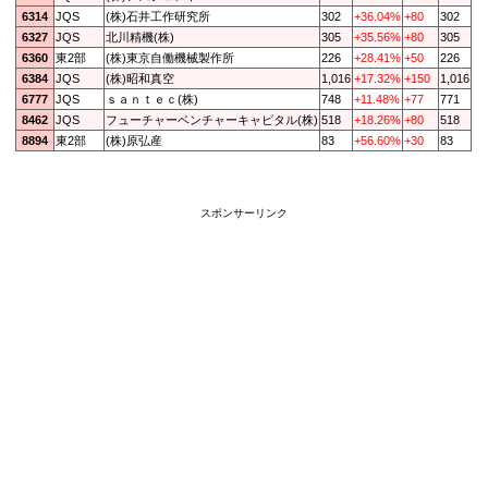
6314
JQS
(株)石井工作研究所
302
+36.04%
+80
302
6327
JQS
北川精機(株)
305
+35.56%
+80
305
6360
東2部
(株)東京自働機械製作所
226
+28.41%
+50
226
6384
JQS
(株)昭和真空
1,016
+17.32%
+150
1,016
6777
JQS
ｓａｎｔｅｃ(株)
748
+11.48%
+77
771
8462
JQS
フューチャーベンチャーキャピタル(株)
518
+18.26%
+80
518
8894
東2部
(株)原弘産
83
+56.60%
+30
83
スポンサーリンク