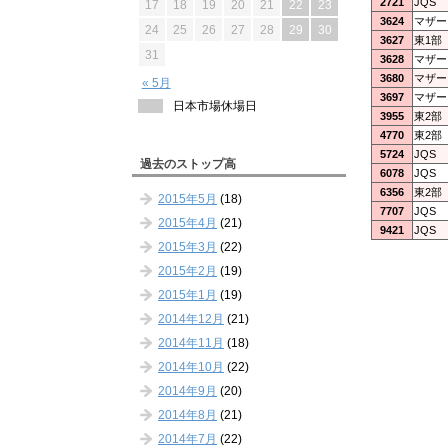
2721
JQS
17
18
19
20
21
22
23
3624
マザー
24
25
26
27
28
29
30
3627
東1部
31
3628
マザー
3680
マザー
« 5月
3697
マザー
日本市場休場日
3955
東2部
4770
東2部
5724
JQS
過去のストップ高
6078
JQS
6356
東2部
2015年5月
(18)
7707
JQS
2015年4月
(21)
9421
JQS
2015年3月
(22)
2015年2月
(19)
2015年1月
(19)
2014年12月
(21)
2014年11月
(18)
2014年10月
(22)
2014年9月
(20)
2014年8月
(21)
2014年7月
(22)