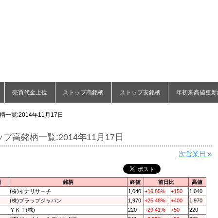
売買代金上位
ストップ高銘柄
ストップ安銘柄
年初来高値更新
一覧:2014年11月17日
プ高銘柄一覧:2014年11月17日
次営業日 »
場
銘柄
終値
前日比
高値
(株)イナリサーチ
1,040
+16.85%
+150
1,040
(株)プラップジャパン
1,970
+25.48%
+400
1,970
ＹＫＴ(株)
220
+29.41%
+50
220