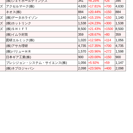
(株)ジェイホールディングス
341
+8.25%
+26
395
ズ
アクセルマーク(株)
4,630
+17.81%
+700
4,630
ネオス(株)
884
+20.44%
+150
884
ズ
(株)データホライゾン
1,140
+15.15%
+150
1,140
ズ
(株)ホットリンク
1,538
+24.23%
+300
1,538
ズ
(株)ＳＨＩＦＴ
8,500
+21.43%
+1500
8,500
(株)イムラ封筒
359
+28.67%
+80
359
図研エルミック(株)
1,020
+12.58%
+114
1,056
(株)アサカ理研
4,735
+17.35%
+700
4,735
(株)バリューＨＲ
1,570
+20.96%
+272
1,598
日本ギア工業(株)
900
+20.00%
+150
900
プレシジョン・システム・サイエンス(株)
1,056
+5.92%
+59
1,147
(株)ネプロジャパン
2,098
+23.56%
+400
2,098