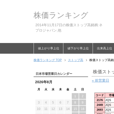
株価ランキング
2014年11月17日の株価ストップ高銘柄:ネ
プロジャパン,他
値上がり率上位
値下がり率上位
出来高上位
株価ランキング TOP
ストップ高
株価ストップ高銘柄
株価ストッ
日本市場営業日カレンダー
« 前営業日
2026年8月
月
火
水
木
金
土
日
コード
市
1
2
2176
JQS
3
4
5
6
7
8
9
2449
JQS
10
11
12
13
14
15
16
2693
JQS