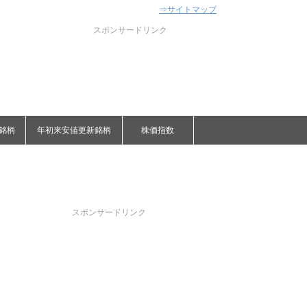
⇒サイトマップ
スポンサードリンク
銘柄
年初来安値更新銘柄
株価指数
スポンサードリンク