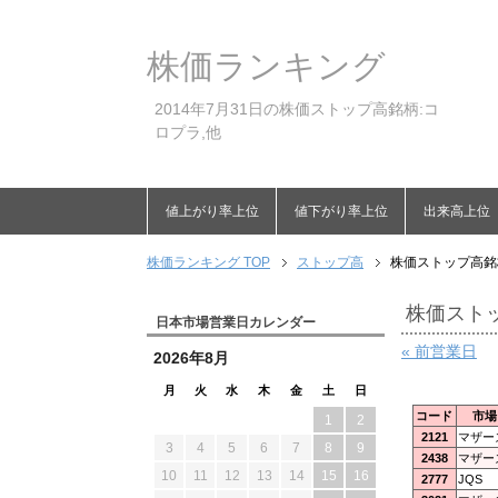
株価ランキング
2014年7月31日の株価ストップ高銘柄:コ
ロプラ,他
値上がり率上位
値下がり率上位
出来高上位
株価ランキング TOP
ストップ高
株価ストップ高銘柄
株価ストッ
日本市場営業日カレンダー
« 前営業日
2026年8月
月
火
水
木
金
土
日
コード
市場
1
2
2121
マザー
3
4
5
6
7
8
9
2438
マザー
10
11
12
13
14
15
16
2777
JQS