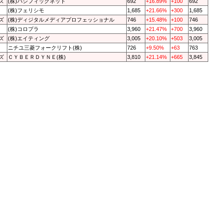
ズ
(株)パシフィックネット
692
+16.89%
+100
692
(株)フェリシモ
1,685
+21.66%
+300
1,685
ズ
(株)ディジタルメディアプロフェッショナル
746
+15.48%
+100
746
(株)コロプラ
3,960
+21.47%
+700
3,960
ズ
(株)エイティング
3,005
+20.10%
+503
3,005
ニチユ三菱フォークリフト(株)
726
+9.50%
+63
763
ズ
ＣＹＢＥＲＤＹＮＥ(株)
3,810
+21.14%
+665
3,845