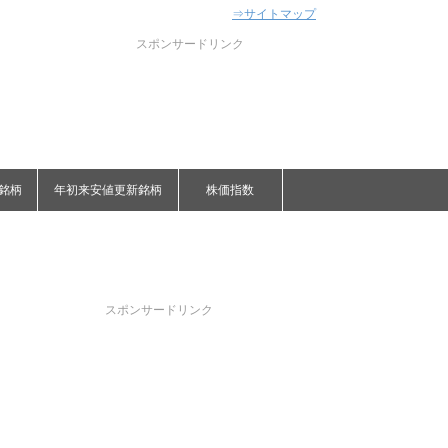
⇒サイトマップ
スポンサードリンク
銘柄
年初来安値更新銘柄
株価指数
スポンサードリンク