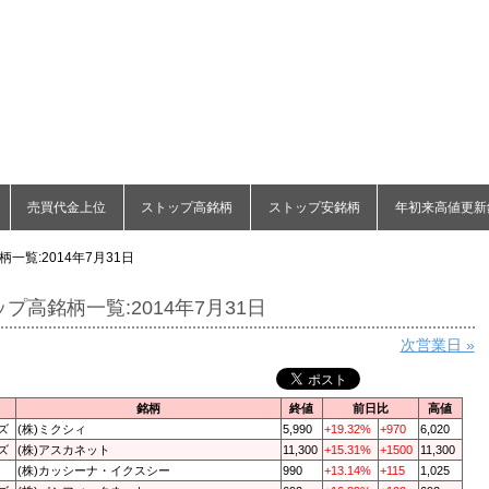
売買代金上位
ストップ高銘柄
ストップ安銘柄
年初来高値更新
一覧:2014年7月31日
プ高銘柄一覧:2014年7月31日
次営業日 »
銘柄
終値
前日比
高値
ズ
(株)ミクシィ
5,990
+19.32%
+970
6,020
ズ
(株)アスカネット
11,300
+15.31%
+1500
11,300
(株)カッシーナ・イクスシー
990
+13.14%
+115
1,025