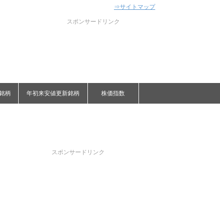
⇒サイトマップ
スポンサードリンク
銘柄
年初来安値更新銘柄
株価指数
スポンサードリンク