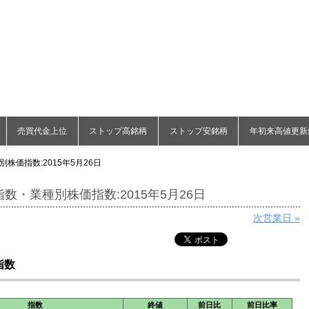
売買代金上位
ストップ高銘柄
ストップ安銘柄
年初来高値更新
株価指数:2015年5月26日
数・業種別株価指数:2015年5月26日
次営業日 »
指数
指数
終値
前日比
前日比率