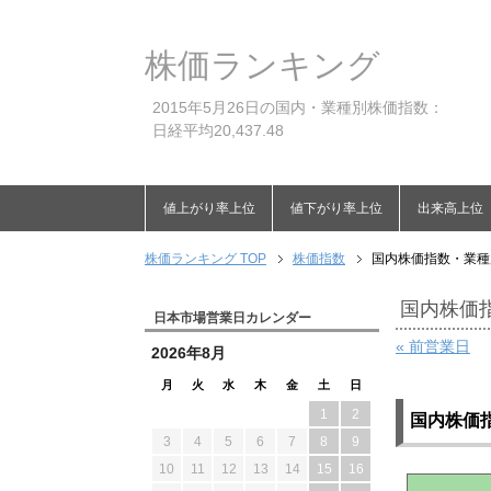
株価ランキング
2015年5月26日の国内・業種別株価指数：
日経平均20,437.48
値上がり率上位
値下がり率上位
出来高上位
株価ランキング TOP
株価指数
国内株価指数・業種別
国内株価指
日本市場営業日カレンダー
« 前営業日
2026年8月
月
火
水
木
金
土
日
1
2
国内株価
3
4
5
6
7
8
9
10
11
12
13
14
15
16