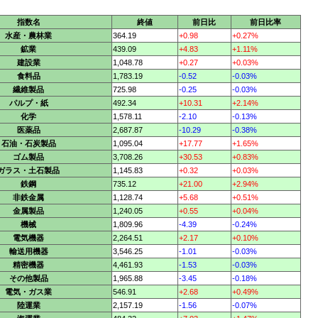
指数名
終値
前日比
前日比率
水産・農林業
364.19
+0.98
+0.27%
鉱業
439.09
+4.83
+1.11%
建設業
1,048.78
+0.27
+0.03%
食料品
1,783.19
-0.52
-0.03%
繊維製品
725.98
-0.25
-0.03%
パルプ・紙
492.34
+10.31
+2.14%
化学
1,578.11
-2.10
-0.13%
医薬品
2,687.87
-10.29
-0.38%
石油・石炭製品
1,095.04
+17.77
+1.65%
ゴム製品
3,708.26
+30.53
+0.83%
ガラス・土石製品
1,145.83
+0.32
+0.03%
鉄鋼
735.12
+21.00
+2.94%
非鉄金属
1,128.74
+5.68
+0.51%
金属製品
1,240.05
+0.55
+0.04%
機械
1,809.96
-4.39
-0.24%
電気機器
2,264.51
+2.17
+0.10%
輸送用機器
3,546.25
-1.01
-0.03%
精密機器
4,461.93
-1.53
-0.03%
その他製品
1,965.88
-3.45
-0.18%
電気・ガス業
546.91
+2.68
+0.49%
陸運業
2,157.19
-1.56
-0.07%