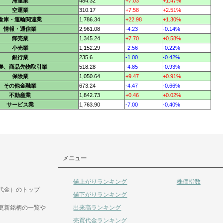
海運業
484.32
+7.03
+1.47%
空運業
310.17
+7.58
+2.51%
倉庫・運輸関連業
1,786.34
+22.98
+1.30%
情報・通信業
2,961.08
-4.23
-0.14%
卸売業
1,345.24
+7.70
+0.58%
小売業
1,152.29
-2.56
-0.22%
銀行業
235.6
-1.00
-0.42%
券、商品先物取引業
518.28
-4.85
-0.93%
保険業
1,050.64
+9.47
+0.91%
その他金融業
673.24
-4.47
-0.66%
不動産業
1,842.73
+0.46
+0.02%
サービス業
1,763.90
-7.00
-0.40%
メニュー
値上がりランキング
株価指数
代金）のトップ
値下がりランキング
出来高ランキング
更新銘柄の一覧や
売買代金ランキング