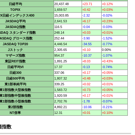
日経平均
20,437.48
+23.71
+0.12%
TOPIX
1,659.57
+0.42
+0.03%
PX日経インデックス400
15,003.85
-2.32
-0.02%
JASDAQ平均
2,641.53
+6.17
+0.23%
JASDAQ指数
116.5
-0.04
-0.03%
ASDAQ スタンダード指数
248.14
+0.03
+0.01%
JASDAQ グロース指数
252.44
-3.90
-1.52%
JASDAQ TOP20
4,446.54
-34.55
-0.77%
Jストック
2,305.65
+0.10
0.00%
マザーズ指数
954.37
-10.37
-1.07%
東証REIT指数
1,891.25
+8.03
+0.43%
日経平均VI
17.37
-0.13
-0.74%
日経300
337.06
+0.17
+0.05%
日経500平均
1,807.32
+0.48
+0.03%
東1部単純平均
339.25
+0.02
+0.01%
東1部指数大型株指数
1,583.72
+0.73
+0.05%
東1部指数中型株指数
1,920.59
+0.17
+0.01%
東1部指数小型株指数
2,702.76
-1.78
-0.07%
東2部指数
4,892.21
-10.06
-0.21%
NT倍率
12.31
+0.01
+0.10%
価指数