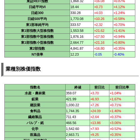
東証REIT指数
1,868.32
+16.08
+0.87%
日経平均VI
18.44
+0.73
+4.12%
日経300
330.28
+4.03
+1.24%
日経500平均
1,770.08
+10.26
+0.58%
東1部単純平均
333.57
+2.32
+0.70%
東1部指数大型株指数
1,553.58
+21.62
+1.41%
東1部指数中型株指数
1,876.16
+17.50
+0.94%
東1部指数小型株指数
2,664.77
+21.16
+0.80%
東2部指数
4,841.87
+16.80
+0.35%
NT倍率
12.23
-0.05
-0.40%
業種別株価指数
指数名
終値
前日比
前日比率
水産・農林業
359.07
+3.70
+1.04%
鉱業
421.99
+6.93
+1.67%
建設業
1,030.22
+7.26
+0.71%
食料品
1,744.35
+24.09
+1.40%
繊維製品
711.43
+2.64
+0.37%
パルプ・紙
466.56
+13.86
+3.06%
化学
1,542.60
+7.93
+0.52%
医薬品
2,663.71
+9.25
+0.35%