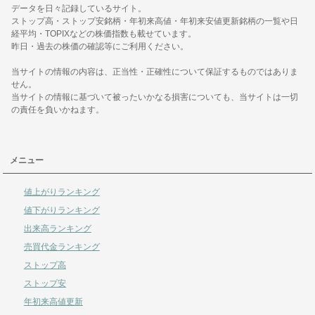
データを日々記録しているサイト。
ストップ高・ストップ安銘柄・年初来高値・年初来安値更新銘柄の一覧や日
経平均・TOPIXなどの株価指数も載せています。
昨日・過去の株価の確認等にご利用ください。
当サイトの情報の内容は、正当性・正確性について保証するものではありま
せん。
当サイトの情報に基づいて被ったいかなる損害についても、当サイトは一切
の責任を負いかねます。
メニュー
値上がりランキング
値下がりランキング
出来高ランキング
売買代金ランキング
ストップ高
ストップ安
年初来高値更新