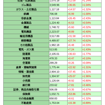
石油・石炭製品
1,075.18
+12.09
+1.14%
ゴム製品
3,549.96
+36.65
+1.04%
ガラス・土石製品
1,117.18
+14.57
+1.32%
鉄鋼
706.08
+6.99
+1.00%
非鉄金属
1,113.84
+26.45
+2.43%
金属製品
1,224.40
+6.53
+0.54%
機械
1,748.72
+5.60
+0.32%
電気機器
2,223.07
+8.89
+0.40%
輸送用機器
3,517.89
+31.58
+0.91%
精密機器
4,489.87
+27.74
+0.62%
その他製品
1,982.18
+6.48
+0.33%
電気・ガス業
513.85
+7.24
+1.43%
陸運業
2,105.01
+36.63
+1.77%
海運業
478.33
+0.47
+0.10%
空運業
299.29
+0.26
+0.09%
倉庫・運輸関連業
1,775.44
+22.92
+1.31%
情報・通信業
2,904.10
+37.45
+1.31%
卸売業
1,304.97
+25.07
+1.96%
小売業
1,126.64
+8.92
+0.80%
銀行業
233.62
+7.81
+3.46%
証券、商品先物取引業
506.09
+3.35
+0.67%
保険業
1,032.71
+53.86
+5.50%
その他金融業
658.83
+8.61
+1.32%
不動産業
1,753.04
+15.38
+0.89%