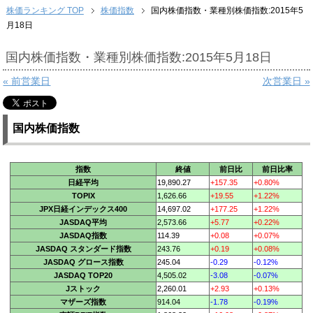
株価ランキング TOP
株価指数
国内株価指数・業種別株価指数:2015年5
月18日
国内株価指数・業種別株価指数:2015年5月18日
« 前営業日
次営業日 »
国内株価指数
指数
終値
前日比
前日比率
日経平均
19,890.27
+157.35
+0.80%
TOPIX
1,626.66
+19.55
+1.22%
JPX日経インデックス400
14,697.02
+177.25
+1.22%
JASDAQ平均
2,573.66
+5.77
+0.22%
JASDAQ指数
114.39
+0.08
+0.07%
JASDAQ スタンダード指数
243.76
+0.19
+0.08%
JASDAQ グロース指数
245.04
-0.29
-0.12%
JASDAQ TOP20
4,505.02
-3.08
-0.07%
Jストック
2,260.01
+2.93
+0.13%
マザーズ指数
914.04
-1.78
-0.19%