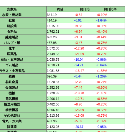
指数名
終値
前日比
前日比率
水産・農林業
344.19
+0.34
+0.10%
鉱業
414.19
-6.91
-1.64%
建設業
1,015.05
+9.38
+0.93%
食料品
1,762.21
+6.94
+0.40%
繊維製品
693.26
+3.01
+0.44%
パルプ・紙
467.98
+3.47
+0.75%
化学
1,572.88
+12.20
+0.78%
医薬品
2,749.53
+21.59
+0.79%
石油・石炭製品
1,030.78
-10.04
-0.96%
ゴム製品
3,810.71
-24.71
-0.64%
ガラス・土石製品
1,081.83
+16.47
+1.55%
鉄鋼
696.39
-8.44
-1.20%
非鉄金属
1,020.37
+2.70
+0.27%
金属製品
1,252.95
+7.44
+0.60%
機械
1,720.92
+19.70
+1.16%
電気機器
2,206.14
+12.71
+0.58%
輸送用機器
3,482.66
+8.70
+0.25%
精密機器
4,606.45
+26.69
+0.58%
その他製品
1,913.66
+15.09
+0.79%
電気・ガス業
497.96
+5.02
+1.02%
陸運業
2,123.25
-20.37
-0.95%