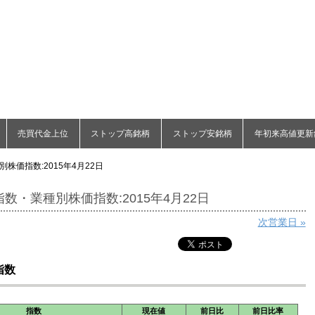
売買代金上位
ストップ高銘柄
ストップ安銘柄
年初来高値更新
株価指数:2015年4月22日
数・業種別株価指数:2015年4月22日
次営業日 »
指数
指数
現在値
前日比
前日比率