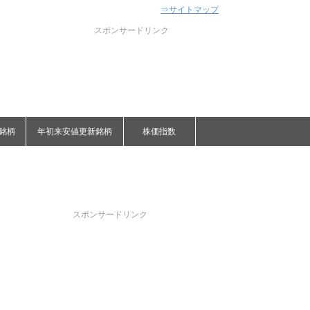
⇒サイトマップ
スポンサードリンク
銘柄
年初来安値更新銘柄
株価指数
スポンサードリンク