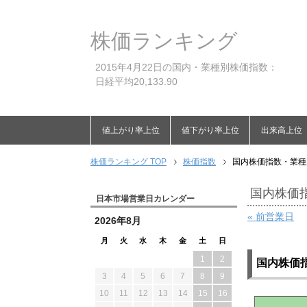
株価ランキング
2015年4月22日の国内・業種別株価指数：
日経平均20,133.90
値上がり率上位
値下がり率上位
出来高上位
株価ランキング TOP
株価指数
国内株価指数・業種別
国内株価指
日本市場営業日カレンダー
« 前営業日
2026年8月
月
火
水
木
金
土
日
1
2
国内株価
3
4
5
6
7
8
9
10
11
12
13
14
15
16