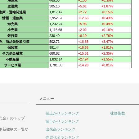
海運業
465.56
+1.38
+0.30%
空運業
305.16
+5.01
+1.67%
倉庫・運輸関連業
1,817.47
+2.72
+0.15%
情報・通信業
2,952.57
+12.53
+0.43%
卸売業
1,232.24
+5.96
+0.49%
小売業
1,116.68
+2.02
+0.18%
銀行業
230.49
+6.19
+2.76%
券、商品先物取引業
502.71
+16.85
+3.47%
保険業
991.44
+18.58
+1.91%
その他金融業
680.82
+15.61
+2.35%
不動産業
1,832.14
+27.94
+1.55%
サービス業
1,781.05
+14.28
+0.81%
メニュー
値上がりランキング
株価指数
代金）のトップ
値下がりランキング
出来高ランキング
更新銘柄の一覧や
売買代金ランキング