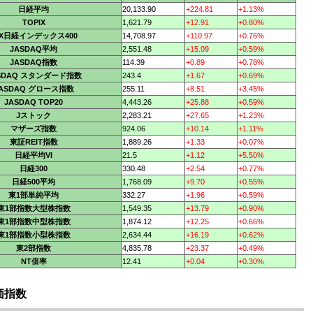
日経平均
20,133.90
+224.81
+1.13%
TOPIX
1,621.79
+12.91
+0.80%
PX日経インデックス400
14,708.97
+110.97
+0.76%
JASDAQ平均
2,551.48
+15.09
+0.59%
JASDAQ指数
114.39
+0.89
+0.78%
SDAQ スタンダード指数
243.4
+1.67
+0.69%
ASDAQ グロース指数
255.11
+8.51
+3.45%
JASDAQ TOP20
4,443.26
+25.88
+0.59%
Jストック
2,283.21
+27.65
+1.23%
マザーズ指数
924.06
+10.14
+1.11%
東証REIT指数
1,889.26
+1.33
+0.07%
日経平均VI
21.5
+1.12
+5.50%
日経300
330.48
+2.54
+0.77%
日経500平均
1,768.09
+9.70
+0.55%
東1部単純平均
332.27
+1.96
+0.59%
東1部指数大型株指数
1,549.35
+13.79
+0.90%
東1部指数中型株指数
1,874.12
+12.25
+0.66%
東1部指数小型株指数
2,634.44
+16.19
+0.62%
東2部指数
4,835.78
+23.37
+0.49%
NT倍率
12.41
+0.04
+0.30%
価指数