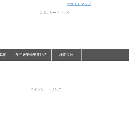
⇒サイトマップ
スポンサードリンク
銘柄
年初来安値更新銘柄
株価指数
スポンサードリンク