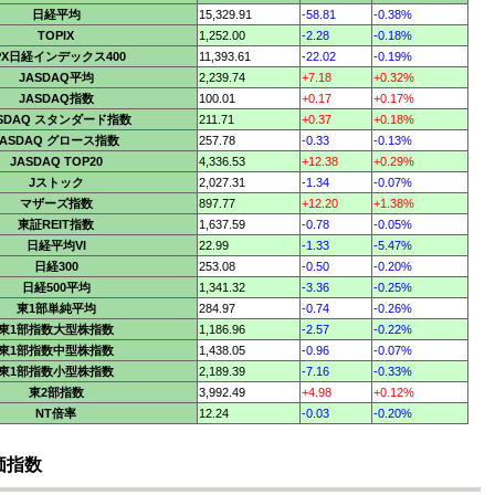
日経平均
15,329.91
-58.81
-0.38%
TOPIX
1,252.00
-2.28
-0.18%
PX日経インデックス400
11,393.61
-22.02
-0.19%
JASDAQ平均
2,239.74
+7.18
+0.32%
JASDAQ指数
100.01
+0.17
+0.17%
ASDAQ スタンダード指数
211.71
+0.37
+0.18%
JASDAQ グロース指数
257.78
-0.33
-0.13%
JASDAQ TOP20
4,336.53
+12.38
+0.29%
Jストック
2,027.31
-1.34
-0.07%
マザーズ指数
897.77
+12.20
+1.38%
東証REIT指数
1,637.59
-0.78
-0.05%
日経平均VI
22.99
-1.33
-5.47%
日経300
253.08
-0.50
-0.20%
日経500平均
1,341.32
-3.36
-0.25%
東1部単純平均
284.97
-0.74
-0.26%
東1部指数大型株指数
1,186.96
-2.57
-0.22%
東1部指数中型株指数
1,438.05
-0.96
-0.07%
東1部指数小型株指数
2,189.39
-7.16
-0.33%
東2部指数
3,992.49
+4.98
+0.12%
NT倍率
12.24
-0.03
-0.20%
価指数