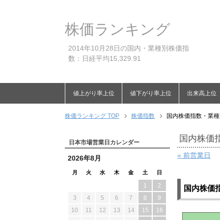
株価ランキング
2014年10月28日の国内・業種別株価指
数：日経平均15,329.91
値上がり率上位
値下がり率上位
出来高上位
株価ランキング TOP
株価指数
国内株価指数・業種別
国内株価指
日本市場営業日カレンダー
« 前営業日
2026年8月
月
火
水
木
金
土
日
1
2
国内株価
3
4
5
6
7
8
9
10
11
12
13
14
15
16