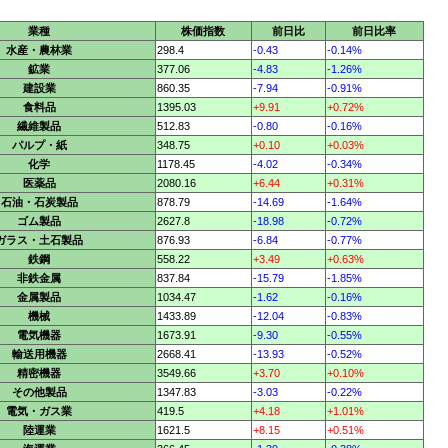
業種
株価指数
前日比
前日比率
水産・農林業
298.4
-0.43
-0.14%
鉱業
377.06
-4.83
-1.26%
建設業
860.35
-7.94
-0.91%
食料品
1395.03
+9.91
+0.72%
繊維製品
512.83
-0.80
-0.16%
パルプ・紙
348.75
+0.10
+0.03%
化学
1178.45
-4.02
-0.34%
医薬品
2080.16
+6.44
+0.31%
石油・石炭製品
878.79
-14.69
-1.64%
ゴム製品
2627.8
-18.98
-0.72%
ガラス・土石製品
876.93
-6.84
-0.77%
鉄鋼
558.22
+3.49
+0.63%
非鉄金属
837.84
-15.79
-1.85%
金属製品
1034.47
-1.62
-0.16%
機械
1433.89
-12.04
-0.83%
電気機器
1673.91
-9.30
-0.55%
輸送用機器
2668.41
-13.93
-0.52%
精密機器
3549.66
+3.70
+0.10%
その他製品
1347.83
-3.03
-0.22%
電気・ガス業
419.5
+4.18
+1.01%
陸運業
1621.5
+8.15
+0.51%