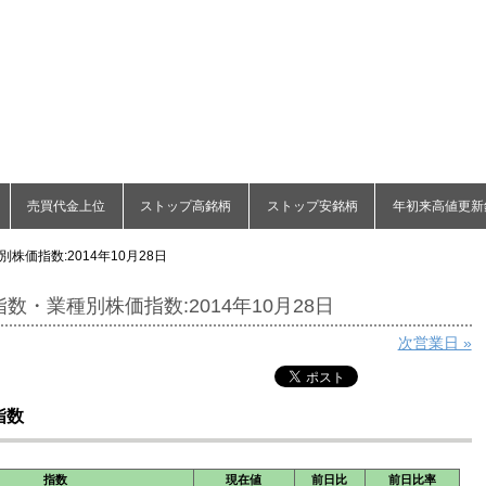
売買代金上位
ストップ高銘柄
ストップ安銘柄
年初来高値更新
株価指数:2014年10月28日
数・業種別株価指数:2014年10月28日
次営業日 »
指数
指数
現在値
前日比
前日比率