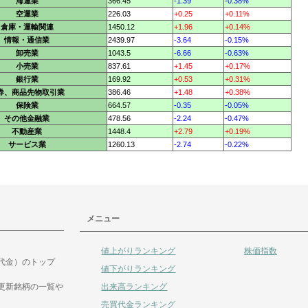
海運業
366.45
-1.39
-0.38%
空運業
226.03
+0.25
+0.11%
倉庫・運輸関連
1450.12
+1.96
+0.14%
情報・通信業
2439.97
-3.64
-0.15%
卸売業
1043.5
-6.66
-0.63%
小売業
837.61
+1.45
+0.17%
銀行業
169.92
+0.53
+0.31%
券、商品先物取引業
386.46
+1.48
+0.38%
保険業
664.57
-0.35
-0.05%
その他金融業
478.56
-2.24
-0.47%
不動産業
1448.4
+2.79
+0.19%
サービス業
1260.13
-2.74
-0.22%
メニュー
値上がりランキング
株価指数
代金）のトップ
値下がりランキング
出来高ランキング
更新銘柄の一覧や
売買代金ランキング