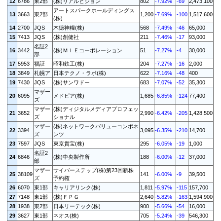
12
6786
東2部
(株)リアルビジョン
802
-7.92%
-69
2,473,100
アートスパークホールディングス
13
3663
東2部
1,200
-7.69%
-100
1,517,600
(株)
14
2700
JQS
木徳神糧(株)
568
-7.49%
-46
65,000
15
7413
JQS
(株)創健社
211
-7.46%
-17
93,000
名証2
16
3442
(株)ＭＩＥコーポレーション
51
-7.27%
-4
30,000
部
17
5953
福証
昭和鉄工(株)
204
-7.27%
-16
2,000
18
3849
札幌ア
日本テクノ・ラボ(株)
622
-7.16%
-48
400
19
7430
JQS
(株)サンワドー
683
-7.07%
-52
35,300
マザー
20
6095
メドピア(株)
1,685
-6.85%
-124
77,400
ズ
マザー
(株)ディジタルメディアプロフェッ
21
3652
2,990
-6.42%
-205
1,428,500
ズ
ショナル
マザー
(株)ネットワークバリューコンポネ
22
3394
3,095
-6.35%
-210
14,700
ズ
ンツ
23
7597
JQS
東京貴宝(株)
295
-6.05%
-19
1,000
名証2
24
6846
(株)中央製作所
188
-6.00%
-12
37,000
部
マザー
サイバーステップ(株)第23回新株
25
38109
141
-6.00%
-9
39,500
ズ
予約権
26
6070
東1部
キャリアリンク(株)
1,811
-5.97%
-115
157,700
27
7148
東1部
(株)ＦＰＧ
2,640
-5.82%
-163
1,594,900
28
1938
東2部
日本リーテック(株)
900
-5.66%
-54
16,000
29
3627
東1部
ネオス(株)
705
-5.24%
-39
546,300