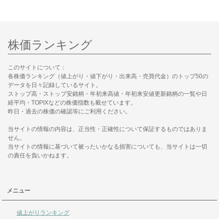
株価ランキング
このサイトについて：
各株価ランキング（値上がり・値下がり・出来高・売買代金）のトップ50の
データを日々記録しているサイト。
ストップ高・ストップ安銘柄・年初来高値・年初来安値更新銘柄の一覧や日
経平均・TOPIXなどの株価指数も載せています。
昨日・過去の株価の確認等にご利用ください。
当サイトの情報の内容は、正当性・正確性について保証するものではありま
せん。
当サイトの情報に基づいて被ったいかなる損害についても、当サイトは一切
の責任を負いかねます。
メニュー
値上がりランキング