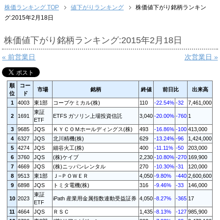
株価ランキング TOP
値下がりランキング
株価値下がり銘柄ランキン
グ:2015年2月18日
株価値下がり銘柄ランキング:2015年2月18日
« 前営業日
次営業日 »
順
コー
市場
銘柄
終値
前日比
出来高
位
ド
1
4003
東1部
コープケミカル(株)
110
-22.54%
-32
7,461,000
東証
2
1691
ETFS ガソリン上場投資信託
3,040
-20.00%
-760
1
ETF
3
9685
JQS
ＫＹＣＯＭホールディングス(株)
493
-16.86%
-100
413,000
4
6327
JQS
北川精機(株)
629
-13.24%
-96
1,424,000
5
4274
JQS
細谷火工(株)
400
-11.11%
-50
203,000
6
3760
JQS
(株)ケイブ
2,230
-10.80%
-270
169,900
7
4669
JQS
(株)ニッパンレンタル
270
-10.30%
-31
120,000
8
9513
東1部
Ｊ−ＰＯＷＥＲ
4,050
-9.80%
-440
2,600,600
9
6898
JQS
トミタ電機(株)
316
-9.46%
-33
146,000
東証
10
2023
iPath 産業用金属指数連動受益証券
4,050
-8.27%
-365
17
ETF
11
4664
JQS
ＲＳＣ
1,435
-8.13%
-127
985,900