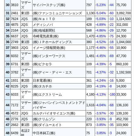
マザー
30
3810
サイバーステップ(株)
797
-5.23%
-44
75,700
ズ
31
2461
東1部
(株)ファンコミュニケーションズ
1,130
-5.04%
-60
3,092,700
32
7624
JQS
(株)ＮａＩＴＯ
189
-5.03%
-10
1,114,500
33
4875
JQS
メディシノバ
428
-4.89%
-22
311,000
34
2164
JQG
(株)地域新聞社
568
-4.86%
-29
12,700
35
6637
JQS
寺崎電気産業(株)
1,470
-4.85%
-75
24,300
36
2749
東1部
(株)ＪＰホールディングス
380
-4.52%
-18
1,044,000
37
3803
JQG
イメージ情報開発(株)
1,177
-4.46%
-55
10,900
マザー
38
6032
(株)インターワークス
1,481
-4.45%
-69
47,700
ズ
39
6731
東2部
(株)ピクセラ
109
-4.39%
-5
860,100
マザー
40
3782
(株)ディー・ディー・エス
701
-4.37%
-32
1,192,500
ズ
41
1931
東2部
日本電通(株)
361
-4.24%
-16
5,000
42
8225
JQS
(株)タカチホ
183
-4.19%
-8
14,000
マザー
43
6033
(株)エクストリーム
4,180
-4.13%
-180
33,300
ズ
マザー
(株)ジャパンインベストメントアド
44
7172
1,616
-4.04%
-68
136,100
ズ
バイザー
45
4572
JQG
カルナバイオサイエンス(株)
725
-3.97%
-30
139,100
46
2776
JQS
(株)クリムゾン
220
-3.93%
-9
452,700
47
2662
東1部
(株)ダイユーエイト
873
-3.85%
-35
103,900
名証2
48
6439
中日本鋳工(株)
75
-3.85%
-3
24,000
部