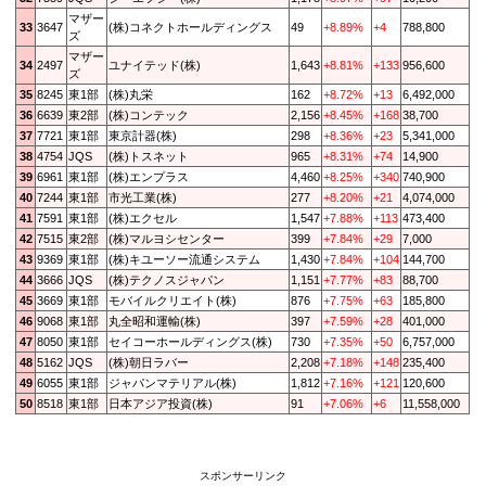
マザー
33
3647
(株)コネクトホールディングス
49
+8.89%
+4
788,800
ズ
マザー
34
2497
ユナイテッド(株)
1,643
+8.81%
+133
956,600
ズ
35
8245
東1部
(株)丸栄
162
+8.72%
+13
6,492,000
36
6639
東2部
(株)コンテック
2,156
+8.45%
+168
38,700
37
7721
東1部
東京計器(株)
298
+8.36%
+23
5,341,000
38
4754
JQS
(株)トスネット
965
+8.31%
+74
14,900
39
6961
東1部
(株)エンプラス
4,460
+8.25%
+340
740,900
40
7244
東1部
市光工業(株)
277
+8.20%
+21
4,074,000
41
7591
東1部
(株)エクセル
1,547
+7.88%
+113
473,400
42
7515
東2部
(株)マルヨシセンター
399
+7.84%
+29
7,000
43
9369
東1部
(株)キユーソー流通システム
1,430
+7.84%
+104
144,700
44
3666
JQS
(株)テクノスジャパン
1,151
+7.77%
+83
88,700
45
3669
東1部
モバイルクリエイト(株)
876
+7.75%
+63
185,800
46
9068
東1部
丸全昭和運輸(株)
397
+7.59%
+28
401,000
47
8050
東1部
セイコーホールディングス(株)
730
+7.35%
+50
6,757,000
48
5162
JQS
(株)朝日ラバー
2,208
+7.18%
+148
235,400
49
6055
東1部
ジャパンマテリアル(株)
1,812
+7.16%
+121
120,600
50
8518
東1部
日本アジア投資(株)
91
+7.06%
+6
11,558,000
スポンサーリンク