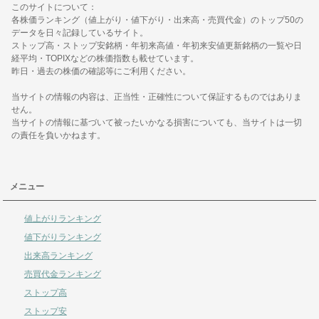
このサイトについて：
各株価ランキング（値上がり・値下がり・出来高・売買代金）のトップ50の
データを日々記録しているサイト。
ストップ高・ストップ安銘柄・年初来高値・年初来安値更新銘柄の一覧や日
経平均・TOPIXなどの株価指数も載せています。
昨日・過去の株価の確認等にご利用ください。
当サイトの情報の内容は、正当性・正確性について保証するものではありま
せん。
当サイトの情報に基づいて被ったいかなる損害についても、当サイトは一切
の責任を負いかねます。
メニュー
値上がりランキング
値下がりランキング
出来高ランキング
売買代金ランキング
ストップ高
ストップ安