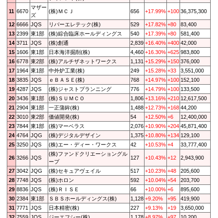
マザー
11
6670
(株)ＭＣＪ
656
+17.99%
+100
36,375,300
ズ
12
6666
JQS
リバーエレテック(株)
529
+17.82%
+80
83,400
13
2399
東1部
(株)綜合臨床ホールディングス
540
+17.39%
+80
581,400
14
3711
JQS
(株)創通
2,839
+16.40%
+400
42,000
15
1606
東1部
日本海洋掘削(株)
4,460
+16.30%
+625
983,800
16
6778
東2部
(株)アルチザネットワークス
1,131
+15.29%
+150
376,000
17
1964
東1部
中外炉工業(株)
249
+15.28%
+33
3,551,000
18
3835
JQS
ｅＢＡＳＥ(株)
768
+14.97%
+100
152,100
19
4287
JQS
(株)ジャストプランニング
776
+14.79%
+100
133,500
20
3436
東1部
(株)ＳＵＭＣＯ
1,806
+13.16%
+210
12,617,500
21
2904
東1部
一正蒲鉾(株)
1,488
+12.73%
+168
44,200
22
3010
東2部
価値開発(株)
54
+12.50%
+6
12,400,000
23
7844
東1部
(株)マーベラス
2,076
+10.90%
+204
45,871,400
24
4764
JQG
(株)デジタルデザイン
1,375
+10.80%
+134
129,100
25
3250
JQS
(株)エー・ディー・ワークス
42
+10.53%
+4
33,777,400
(株)ファンドクリエーショングル
26
3266
JQS
127
+10.43%
+12
2,943,900
ープ
27
3042
JQG
(株)セキュアヴェイル
517
+10.23%
+48
205,600
28
7748
JQS
(株)ホロン
592
+10.04%
+54
203,700
29
8836
JQS
(株)ＲＩＳＥ
66
+10.00%
+6
895,600
30
2384
東1部
ＳＢＳホールディングス(株)
1,128
+9.20%
+95
419,900
31
7771
JQS
日本精密(株)
227
+9.13%
+19
3,650,000
32
7559
JQS
ジーエフシー(株)
1,178
+8.97%
+97
10,200