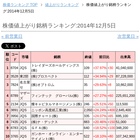
株価ランキング TOP
値上がりランキング
株価値上がり銘柄ランキン
グ:2014年12月5日
株価値上がり銘柄ランキング:2014年12月5日
« 前営業日
次営業日 »
順
コー
市場
銘柄
終値
前日比
出来高
位
ド
トレイダーズホールディングス
1
8704
JQS
109
+37.97%
+30
41,040,600
(株)
2
3528
東2部
(株)プロスペクト
112
+34.94%
+29
87,228,000
名古屋
3
7824
(株)オプトロム
35
+29.63%
+8
10,862,000
セ
マザー
4
8789
フィンテック グローバル(株)
280
+27.27%
+60
225,651,200
ズ
5
2134
JQS
燦キャピタルマネージメント(株)
246
+25.51%
+50
113,500
6
3891
JQS
ニッポン高度紙工業(株)
2,050
+24.24%
+400
2,645,400
7
3956
JQS
国際チャート(株)
335
+24.07%
+65
695,100
8
7435
JQS
(株)ナ・デックス
883
+20.46%
+150
51,000
9
8783
JQS
ＧＦＡ(株)
640
+18.52%
+100
348,200
ガンホー・オンライン・エンター
10
3765
JQS
522
+18.10%
+80
107,342,900
テイメント(株)