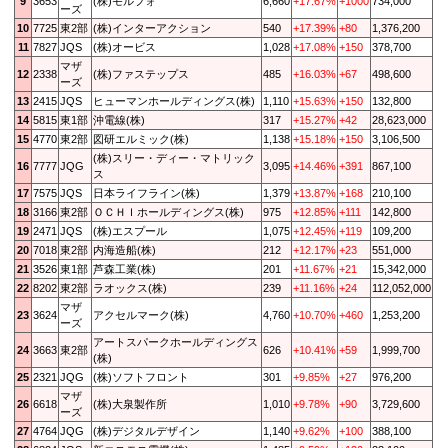
9
3653
(株)モルフォ
6,660
+17.67%
+1000
734,000
ーズ
10
7725
東2部
(株)インターアクション
540
+17.39%
+80
1,376,200
11
7827
JQS
(株)オービス
1,028
+17.08%
+150
378,700
マザ
12
2338
(株)ファステップス
485
+16.03%
+67
498,600
ーズ
13
2415
JQS
ヒューマンホールディングス(株)
1,110
+15.63%
+150
132,800
14
5815
東1部
沖電線(株)
317
+15.27%
+42
28,623,000
15
4770
東2部
図研エルミック(株)
1,138
+15.18%
+150
3,106,500
(株)スリー・ディー・マトリック
16
7777
JQG
3,095
+14.46%
+391
867,100
ス
17
7575
JQS
日本ライフライン(株)
1,379
+13.87%
+168
210,100
18
3166
東2部
ＯＣＨＩホールディングス(株)
975
+12.85%
+111
142,800
19
2471
JQS
(株)エスプール
1,075
+12.45%
+119
109,200
20
7018
東2部
内海造船(株)
212
+12.17%
+23
551,000
21
3526
東1部
芦森工業(株)
201
+11.67%
+21
15,342,000
22
8202
東2部
ラオックス(株)
239
+11.16%
+24
112,052,000
マザ
23
3624
アクセルマーク(株)
4,760
+10.70%
+460
1,253,200
ーズ
アートスパークホールディングス
24
3663
東2部
626
+10.41%
+59
1,999,700
(株)
25
2321
JQG
(株)ソフトフロント
301
+9.85%
+27
976,200
マザ
26
6618
(株)大泉製作所
1,010
+9.78%
+90
3,729,600
ーズ
27
4764
JQG
(株)デジタルデザイン
1,140
+9.62%
+100
388,100