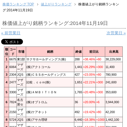
株価ランキング TOP
値上がりランキング
株価値上がり銘柄ランキン
グ:2014年11月19日
株価値上がり銘柄ランキング:2014年11月19日
« 前営業日
次営業日 »
順
コー
市場
銘柄
終値
前日比
出来高
位
ド
1
6675
東1部
サクサホールディングス(株)
288
+38.46%
+80
38,229,000
マザ
2
6064
(株)アクトコール
1,441
+26.29%
+300
11,400
ーズ
3
2304
JQS
(株)ＣＳＳホールディングス
427
+23.05%
+80
780,900
マザ
4
2477
比較．ｃｏｍ(株)
1,651
+22.21%
+300
241,600
ーズ
マザ
5
3300
(株)ＡＭＢＩＴＩＯＮ
1,765
+20.48%
+300
353,600
ーズ
名古
6
7824
(株)オプトロム
36
+20.00%
+6
3,944,000
屋セ
マザ
7
2150
(株)ケアネット
492
+19.42%
+80
42,200
ーズ
8
5724
JQS
(株)アサカ理研
6,440
+18.38%
+1000
1,442,100
マザ