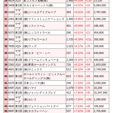
28
6824
JQS
新コスモス電機(株)
1,485
+9.59%
+130
23,100
29
3408
東1部
サカイオーベックス(株)
184
+9.52%
+16
5,084,000
マザ
30
2160
(株)ジーエヌアイグループ
363
+9.01%
+30
2,787,000
ーズ
31
2461
東1部
(株)ファンコミュニケーションズ
1,400
+8.95%
+115
6,095,100
マザ
32
4308
(株)Ｊストリーム
451
+8.94%
+37
186,400
ーズ
33
9373
東2部
(株)ニッコウトラベル
290
+8.61%
+23
454,800
マザ
34
3691
(株)リアルワールド
2,725
+8.39%
+211
265,000
ーズ
35
7835
JQS
(株)ウィズ
1,021
+8.27%
+78
208,900
マザ
36
6255
(株)エヌ・ピー・シー
237
+8.22%
+18
640,800
ーズ
37
4310
東1部
(株)ドリームインキュベータ
2,284
+8.20%
+173
440,600
38
2362
JQS
(株)夢真ホールディングス
720
+8.11%
+54
1,603,000
39
4651
東1部
(株)サニックス
512
+8.02%
+38
2,749,500
ポールトゥウィン・ピットクルー
40
3657
東1部
923
+7.95%
+68
458,400
ホールディングス(株)
41
6375
東1部
日本コンベヤ(株)
245
+7.93%
+18
3,580,000
42
6497
JQS
(株)ハマイ
1,079
+7.90%
+79
16,200
43
6740
東1部
(株)ジャパンディスプレイ
412
+7.85%
+30
31,547,900
マザ
44
3696
(株)セレス
2,570
+7.80%
+186
1,286,600
ーズ
45
4845
東2部
(株)フュージョンパートナー
677
+7.63%
+48
335,600
46
8897
東1部
(株)タカラレーベン
537
+7.62%
+38
2,705,800