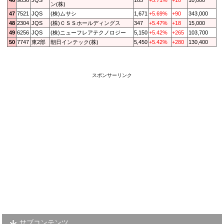
46
9836
JQS
185
+5.71%
+10
10,000
ン(株)
47
7521
JQS
(株)ムサシ
1,671
+5.69%
+90
343,000
48
2304
JQS
(株)ＣＳＳホールディングス
347
+5.47%
+18
15,000
49
6256
JQS
(株)ニューフレアテクノロジー
5,150
+5.42%
+265
103,700
50
7747
東2部
朝日インテック(株)
5,450
+5.42%
+280
130,400
スポンサーリンク
サブコンテンツ