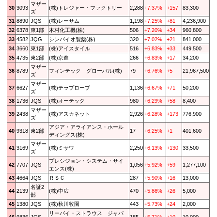
マザー
30
3093
(株)トレジャー・ファクトリー
2,288
+7.37%
+157
83,300
ズ
31
8890
JQS
(株)レーサム
1,198
+7.25%
+81
4,236,900
32
6378
東1部
木村化工機(株)
506
+7.20%
+34
960,800
33
4582
JQG
シンバイオ製薬(株)
320
+7.02%
+21
841,000
34
3660
東1部
(株)アイスタイル
516
+6.83%
+33
449,500
35
4735
東2部
(株)京進
266
+6.83%
+17
34,200
マザー
36
8789
フィンテック グローバル(株)
79
+6.76%
+5
21,967,500
ズ
マザー
37
6627
(株)テラプローブ
1,136
+6.67%
+71
50,200
ズ
38
1736
JQS
(株)オーテック
980
+6.29%
+58
8,400
マザー
39
2438
(株)アスカネット
2,926
+6.28%
+173
776,900
ズ
アジア・アライアンス・ホール
40
9318
東2部
17
+6.25%
+1
401,600
ディングス(株)
マザー
41
3169
(株)ミサワ
2,250
+6.13%
+130
33,500
ズ
プレシジョン・システム・サイ
42
7707
JQS
1,056
+5.92%
+59
1,277,100
エンス(株)
43
4664
JQS
ＲＳＣ
287
+5.90%
+16
13,000
名証2
44
2139
(株)中広
470
+5.86%
+26
5,000
部
45
1380
JQS
(株)秋川牧園
443
+5.73%
+24
2,000
リーバイ・ストラウス ジャパ