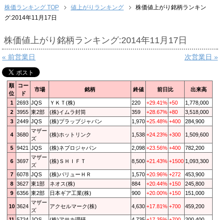
株価ランキング TOP
値上がりランキング
株価値上がり銘柄ランキン
グ:2014年11月17日
株価値上がり銘柄ランキング:2014年11月17日
« 前営業日
次営業日 »
順
コー
市場
銘柄
終値
前日比
出来高
位
ド
1
2693
JQS
ＹＫＴ(株)
220
+29.41%
+50
1,778,000
2
3955
東2部
(株)イムラ封筒
359
+28.67%
+80
3,518,000
3
2449
JQS
(株)プラップジャパン
1,970
+25.48%
+400
284,900
マザー
4
3680
(株)ホットリンク
1,538
+24.23%
+300
1,509,600
ズ
5
9421
JQS
(株)ネプロジャパン
2,098
+23.56%
+400
782,200
マザー
6
3697
(株)ＳＨＩＦＴ
8,500
+21.43%
+1500
1,093,300
ズ
7
6078
JQS
(株)バリューＨＲ
1,570
+20.96%
+272
453,900
8
3627
東1部
ネオス(株)
884
+20.44%
+150
245,800
9
6356
東2部
日本ギア工業(株)
900
+20.00%
+150
151,000
マザー
10
3624
アクセルマーク(株)
4,630
+17.81%
+700
459,200
ズ
11
5724
JQS
(株)アサカ理研
4,735
+17.35%
+700
200,400