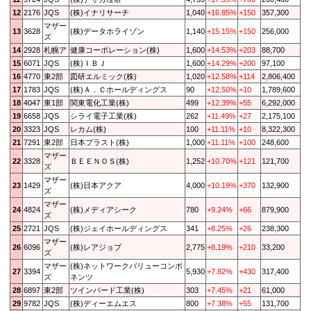
12
2176
JQS
(株)イナリサーチ
1,040
+16.85%
+150
357,300
マザー
13
3628
(株)データホライゾン
1,140
+15.15%
+150
256,000
ズ
14
2928
札幌ア
健康コーポレーション(株)
1,600
+14.53%
+203
88,700
15
6071
JQS
(株)ＩＢＪ
1,600
+14.29%
+200
97,100
16
4770
東2部
図研エルミック(株)
1,020
+12.58%
+114
2,806,400
17
1783
JQS
(株)Ａ．Ｃホールディングス
90
+12.50%
+10
1,789,600
18
4047
東1部
関東電化工業(株)
499
+12.39%
+55
6,292,000
19
6658
JQS
シライ電子工業(株)
262
+11.49%
+27
2,175,100
20
3323
JQS
レカム(株)
100
+11.11%
+10
8,322,300
21
7291
東2部
日本プラスト(株)
1,000
+11.11%
+100
248,600
マザー
22
3328
ＢＥＥＮＯＳ(株)
1,252
+10.70%
+121
121,700
ズ
マザー
23
1429
(株)日本アクア
4,000
+10.19%
+370
132,900
ズ
マザー
24
4824
(株)メディアシーク
780
+9.24%
+66
879,900
ズ
25
2721
JQS
(株)ジェイホールディングス
341
+8.25%
+26
238,300
マザー
26
6096
(株)レアジョブ
2,775
+8.19%
+210
33,200
ズ
マザー
(株)ネットワークバリューコンポ
27
3394
5,930
+7.82%
+430
317,400
ズ
ネンツ
28
6897
東2部
ツインバード工業(株)
303
+7.45%
+21
61,000
29
9782
JQS
(株)ディーエムエス
800
+7.38%
+55
131,700