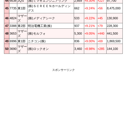
44
6638
JQS
(株)ミマキエンジニアリング
2,669
+9.30%
+227
97,700
(株)ＳＣＲＥＥＮホールディン
45
7735
東1部
662
+9.24%
+56
8,475,000
グス
マザー
46
4824
(株)メディアシーク
533
+9.22%
+45
130,900
ズ
47
3388
東2部
明治電機工業(株)
937
+9.21%
+79
228,300
マザー
48
3653
(株)モルフォ
5,300
+9.05%
+440
441,500
ズ
49
6996
東1部
ニチコン(株)
836
+9.00%
+69
1,869,500
マザー
50
3690
(株)ロックオン
3,460
+8.98%
+285
144,100
ズ
スポンサーリンク