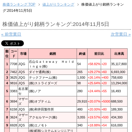
株価ランキング TOP
値上がりランキング
株価値上がり銘柄ランキン
グ:2014年11月5日
株価値上がり銘柄ランキング:2014年11月5日
« 前営業日
次営業日 »
順
コー
市場
銘柄
終値
前日比
出来高
位
ド
石山Ｇａｔｅｗａｙ Ｈｏｌｄ
1
7708
JQG
54
+58.82%
+20
35,117,800
ｉｎｇｓ(株)
2
7462
JQS
ダイヤ通商(株)
265
+29.27%
+60
6,693,000
3
3625
JQG
テックファーム(株)
1,930
+26.14%
+400
758,600
4
9816
JQS
(株)ストライダーズ
98
+25.64%
+20
13,294,000
名古屋
5
3383
(株)ノア
280
+24.44%
+55
16,493
セ
マザー
6
3694
(株)オプティム
29,910
+20.07%
+5000
688,500
ズ
7
6158
JQS
(株)和井田製作所
480
+20.00%
+80
189,300
マザー
8
3624
アクセルマーク(株)
3,055
+19.57%
+500
434,300
ズ
9
6928
JQS
(株)エノモト
340
+18.88%
+54
616,000
(株)昭和システムエンジニアリ