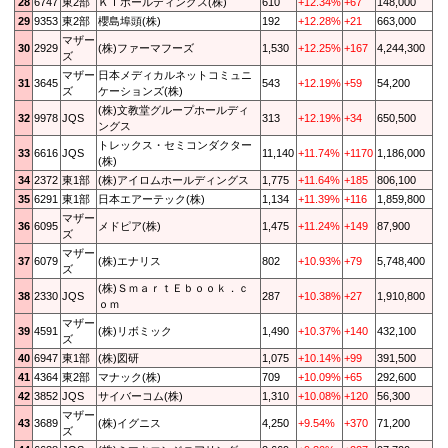
28
6747
東2部
ＫＩホールディングス(株)
610
+12.34%
+67
148,000
29
9353
東2部
櫻島埠頭(株)
192
+12.28%
+21
663,000
マザー
30
2929
(株)ファーマフーズ
1,530
+12.25%
+167
4,244,300
ズ
マザー
日本メディカルネットコミュニ
31
3645
543
+12.19%
+59
54,200
ズ
ケーションズ(株)
(株)文教堂グループホールディ
32
9978
JQS
313
+12.19%
+34
650,500
ングス
トレックス・セミコンダクター
33
6616
JQS
11,140
+11.74%
+1170
1,186,000
(株)
34
2372
東1部
(株)アイロムホールディングス
1,775
+11.64%
+185
806,100
35
6291
東1部
日本エアーテック(株)
1,134
+11.39%
+116
1,859,800
マザー
36
6095
メドピア(株)
1,475
+11.24%
+149
87,900
ズ
マザー
37
6079
(株)エナリス
802
+10.93%
+79
5,748,400
ズ
(株)ＳｍａｒｔＥｂｏｏｋ．ｃ
38
2330
JQS
287
+10.38%
+27
1,910,800
ｏｍ
マザー
39
4591
(株)リボミック
1,490
+10.37%
+140
432,100
ズ
40
6947
東1部
(株)図研
1,075
+10.14%
+99
391,500
41
4364
東2部
マナック(株)
709
+10.09%
+65
292,600
42
3852
JQS
サイバーコム(株)
1,310
+10.08%
+120
56,300
マザー
43
3689
(株)イグニス
4,250
+9.54%
+370
71,200
ズ