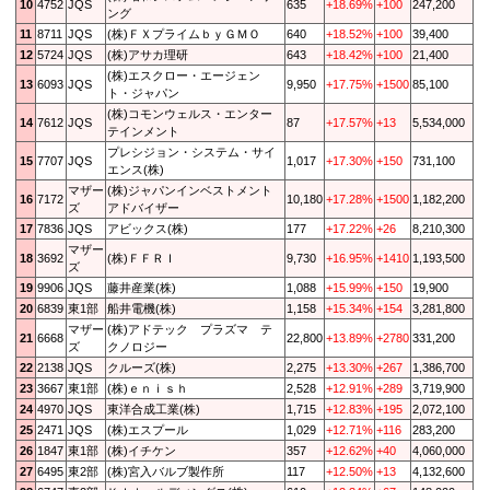
10
4752
JQS
635
+18.69%
+100
247,200
ング
11
8711
JQS
(株)ＦＸプライムｂｙＧＭＯ
640
+18.52%
+100
39,400
12
5724
JQS
(株)アサカ理研
643
+18.42%
+100
21,400
(株)エスクロー・エージェン
13
6093
JQS
9,950
+17.75%
+1500
85,100
ト・ジャパン
(株)コモンウェルス・エンター
14
7612
JQS
87
+17.57%
+13
5,534,000
テインメント
プレシジョン・システム・サイ
15
7707
JQS
1,017
+17.30%
+150
731,100
エンス(株)
マザー
(株)ジャパンインベストメント
16
7172
10,180
+17.28%
+1500
1,182,200
ズ
アドバイザー
17
7836
JQS
アビックス(株)
177
+17.22%
+26
8,210,300
マザー
18
3692
(株)ＦＦＲＩ
9,730
+16.95%
+1410
1,193,500
ズ
19
9906
JQS
藤井産業(株)
1,088
+15.99%
+150
19,900
20
6839
東1部
船井電機(株)
1,158
+15.34%
+154
3,281,800
マザー
(株)アドテック プラズマ テ
21
6668
22,800
+13.89%
+2780
331,200
ズ
クノロジー
22
2138
JQS
クルーズ(株)
2,275
+13.30%
+267
1,386,700
23
3667
東1部
(株)ｅｎｉｓｈ
2,528
+12.91%
+289
3,719,900
24
4970
JQS
東洋合成工業(株)
1,715
+12.83%
+195
2,072,100
25
2471
JQS
(株)エスプール
1,029
+12.71%
+116
283,200
26
1847
東1部
(株)イチケン
357
+12.62%
+40
4,060,000
27
6495
東2部
(株)宮入バルブ製作所
117
+12.50%
+13
4,132,600