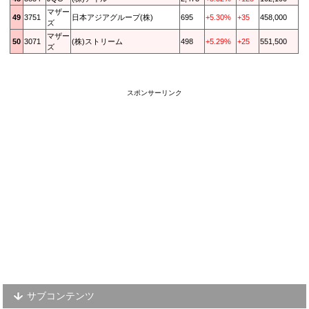
マザー
49
3751
日本アジアグループ(株)
695
+5.30%
+35
458,000
ズ
マザー
50
3071
(株)ストリーム
498
+5.29%
+25
551,500
ズ
スポンサーリンク
サブコンテンツ