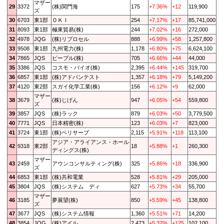
マザー
29
3372
(株)関門海
175
+7.36%
+12
119,900
ズ
30
6703
東1部
ＯＫＩ
254
+7.17%
+17
85,741,000
31
8093
東1部
極東貿易(株)
244
+7.02%
+16
272,000
32
4978
JQG
(株)リプロセル
888
+6.99%
+58
1,257,800
33
9508
東1部
九州電力(株)
1,178
+6.80%
+75
6,624,100
34
7865
JQS
ピープル(株)
705
+6.66%
+44
44,000
35
3386
JQS
コスモ・バイオ(株)
2,395
+6.44%
+145
319,700
36
6857
東1部
(株)アドバンテスト
1,357
+6.18%
+79
5,149,200
37
4120
東2部
スガイ化学工業(株)
156
+6.12%
+9
62,000
マザー
38
3679
(株)じげん
947
+6.05%
+54
559,800
ズ
39
3857
JQS
(株)ラック
879
+6.03%
+50
3,779,500
40
7771
JQS
日本精密(株)
123
+6.03%
+7
823,000
41
3724
東1部
(株)ベリサーブ
2,115
+5.91%
+118
113,100
アジア・アライアンス・ホール
42
9318
東2部
18
+5.88%
+1
260,300
ディングス(株)
マザー
43
2459
アウンコンサルティング(株)
325
+5.86%
+18
336,900
ズ
44
6853
東1部
(株)共和電業
528
+5.81%
+29
205,000
45
3804
JQS
(株)システム ディ
627
+5.73%
+34
55,700
マザー
46
3185
夢展望(株)
850
+5.59%
+45
138,800
ズ
47
3677
JQS
(株)システム情報
1,360
+5.51%
+71
14,200
48
3854
JQG
(株)アイル
2,473
+5.32%
+125
102,100