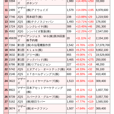
10
3394
1,980
+14.45%
+250
33,000
ズ
ポネンツ
マザー
11
2489
(株)アドウェイズ
1,579
+14.09%
+195
6,978,600
ズ
12
7746
JQS
岡本硝子(株)
238
+13.88%
+29
1,219,500
13
3666
JQS
(株)テクノスジャパン
1,493
+13.71%
+180
176,000
14
1724
JQS
シンクレイヤ(株)
388
+13.45%
+46
291,300
15
4582
JQG
シンバイオ製薬(株)
339
+12.25%
+37
2,547,000
マザー
アンジェス ＭＧ(株)第26回新
16
45639
20
+11.11%
+2
2,154,100
ズ
株予約権
17
7266
東1部
(株)今仙電機製作所
2,542
+9.76%
+226
17,078,700
18
3656
東1部
ＫＬａｂ(株)
1,803
+9.27%
+153
9,802,100
19
3632
東1部
グリー(株)
855
+9.06%
+71
19,529,800
20
2193
東1部
クックパッド(株)
3,465
+8.62%
+275
250,000
21
6786
東2部
(株)リアルビジョン
227
+8.61%
+18
48,200
22
5742
JQS
エヌアイシ・オートテック(株)
416
+8.33%
+32
55,100
23
2146
JQS
ＵＴホールディングス(株)
600
+8.30%
+46
410,400
マザー
24
3622
ネットイヤーグループ(株)
1,513
+8.30%
+116
309,400
ズ
マザー
日本アセットマーケティング
25
8922
160
+8.11%
+12
1,837,700
ズ
(株)
26
8739
JQS
スパークス・グループ(株)
243
+8.00%
+18
3,057,700
27
5162
JQS
(株)朝日ラバー
1,650
+7.77%
+119
1,565,500
マザー
28
3674
(株)オークファン
1,507
+7.64%
+107
369,400
ズ