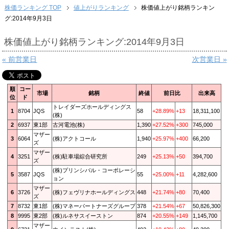
株価ランキング TOP
値上がりランキング
株価値上がり銘柄ランキン
グ:2014年9月3日
株価値上がり銘柄ランキング:2014年9月3日
« 前営業日
次営業日 »
順
コー
市場
銘柄
終値
前日比
出来高
位
ド
トレイダーズホールディングス
1
8704
JQS
58
+28.89%
+13
18,311,100
(株)
2
6937
東1部
古河電池(株)
1,390
+27.52%
+300
745,000
マザー
3
6064
(株)アクトコール
1,940
+25.97%
+400
66,200
ズ
マザー
4
3251
(株)駐車場綜合研究所
249
+25.13%
+50
394,700
ズ
(株)プリンシバル・コーポレーシ
5
3587
JQS
55
+25.00%
+11
4,282,600
ョン
マザー
6
3726
(株)フェヴリナホールディングス
448
+21.74%
+80
70,400
ズ
7
8732
東1部
(株)マネーパートナーズグループ
378
+21.54%
+67
50,826,300
8
9995
東2部
(株)ルネサスイーストン
874
+20.55%
+149
1,145,700
マザー