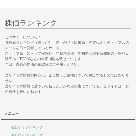
株価ランキング
このサイトについて：
各株価ランキング（値上がり・値下がり・出来高・売買代金）のトップ50の
データを日々記録しているサイト。
ストップ高・ストップ安銘柄・年初来高値・年初来安値更新銘柄の一覧や日
経平均・TOPIXなどの株価指数も載せています。
昨日・過去の株価の確認等にご利用ください。
当サイトの情報の内容は、正当性・正確性について保証するものではありま
せん。
当サイトの情報に基づいて被ったいかなる損害についても、当サイトは一切
の責任を負いかねます。
メニュー
値上がりランキング
値下がりランキング