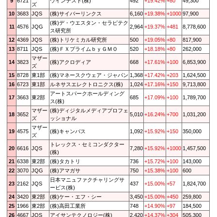
9
6721
ウインテスト(株)
492
+19.42%
+80
49,300
ズ
10
3683
JQS
(株)サイバーリンクス
6,160
+19.38%
+1000
97,900
(株)デ・ウエスタン・セラピテク
11
4576
JQG
2,964
+19.37%
+481
8,778,600
ス研究所
12
4369
JQS
(株)トリケミカル研究所
500
+19.05%
+80
817,900
13
8711
JQS
(株)ＦＸプライムｂｙＧＭＯ
520
+18.18%
+80
262,000
マザー
14
3823
(株)アクロディア
668
+17.61%
+100
6,853,900
ズ
15
8728
東1部
(株)マネースクウェア・ジャパン
1,368
+17.42%
+203
1,624,500
16
6723
東1部
ルネサスエレクトロニクス(株)
1,024
+17.16%
+150
9,713,800
アートスパークホールディング
17
3663
東2部
685
+17.09%
+100
1,789,700
ス(株)
マザー
(株)ディジタルメディアプロフェ
18
3652
5,010
+16.24%
+700
1,031,200
ズ
ッショナル
マザー
19
4575
(株)キャンバス
1,092
+15.92%
+150
350,000
ズ
トレックス・セミコンダクター
20
6616
JQS
7,280
+15.92%
+1000
1,457,500
(株)
21
6338
東2部
(株)タカトリ
736
+15.72%
+100
143,000
22
3070
JQG
(株)アマガサ
750
+15.38%
+100
600
日本マニュファクチャリングサ
23
2162
JQS
437
+15.00%
+57
1,824,700
ービス(株)
24
3420
東2部
(株)ケー・エフ・シー
3,450
+15.00%
+450
259,800
25
1966
東2部
(株)高田工業所
748
+14.90%
+97
184,500
26
4667
JQS
アイサンテクノロジー(株)
2,420
+14.37%
+304
505,300