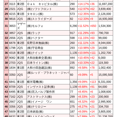
27
3113
東2部
Ｏａｋ キャピタル(株)
290
+14.17%
+36
11,697,200
28
2321
JQG
(株)ソフトフロント
540
+12.97%
+62
3,839,400
29
4215
東1部
タキロン(株)
573
+12.35%
+63
2,126,000
30
9816
JQS
(株)ストライダーズ
82
+12.33%
+9
16,935,000
マザー
31
3653
(株)モルフォ
6,290
+11.52%
+650
1,534,300
ズ
32
3857
JQS
(株)ラック
917
+11.29%
+93
790,700
33
2656
JQS
(株)ベクター
598
+11.15%
+60
99,000
34
6878
東2部
長野日本無線(株)
260
+11.11%
+26
4,044,000
35
1798
JQS
(株)守谷商会
293
+10.98%
+29
14,000
36
4318
東2部
(株)クイック
1,135
+10.84%
+111
1,202,700
37
9082
東2部
大和自動車交通(株)
444
+10.45%
+42
6,000
38
2703
JQS
日本ライトン(株)
235
+10.33%
+22
119,300
39
1834
東1部
大和小田急建設(株)
892
+9.58%
+78
1,002,400
(株)レッド・プラネット・ジャパ
40
3350
JQS
60
+9.09%
+5
15,095,500
ン
41
6841
東1部
横河電機(株)
1,356
+9.09%
+113
6,331,000
42
8709
JQS
インヴァスト証券(株)
1,139
+8.68%
+91
64,000
43
6495
東2部
(株)宮入バルブ製作所
77
+8.45%
+6
1,008,600
44
7162
JQS
アストマックス(株)
299
+8.33%
+23
200,900
45
2667
JQS
(株)イメージ ワン
651
+8.32%
+50
2,995,900
46
3356
JQS
(株)テリロジー
275
+8.27%
+21
334,700
47
5609
東2部
日本鋳造(株)
187
+8.09%
+14
3,805,000
48
6632
東1部
(株)ＪＶＣケンウッド
311
+7.99%
+23
31,238,700