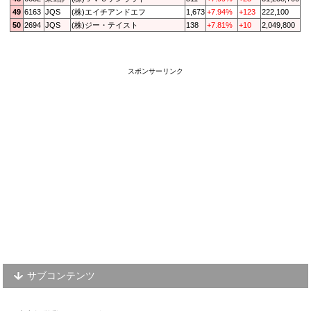
49
6163
JQS
(株)エイチアンドエフ
1,673
+7.94%
+123
222,100
50
2694
JQS
(株)ジー・テイスト
138
+7.81%
+10
2,049,800
スポンサーリンク
サブコンテンツ