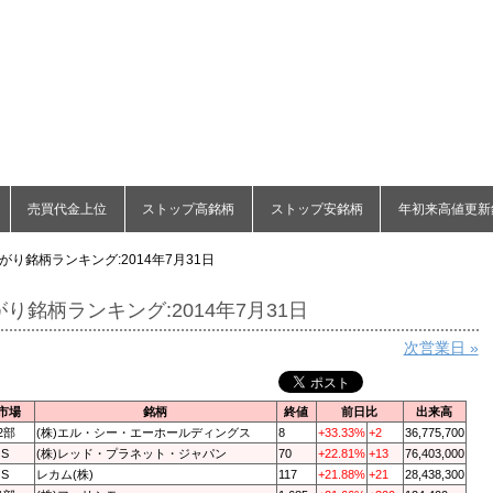
売買代金上位
ストップ高銘柄
ストップ安銘柄
年初来高値更新
がり銘柄ランキング:2014年7月31日
り銘柄ランキング:2014年7月31日
次営業日 »
市場
銘柄
終値
前日比
出来高
2部
(株)エル・シー・エーホールディングス
8
+33.33%
+2
36,775,700
QS
(株)レッド・プラネット・ジャパン
70
+22.81%
+13
76,403,000
QS
レカム(株)
117
+21.88%
+21
28,438,300