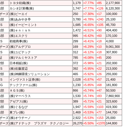
1部
トヨタ紡織(株)
1,179
+7.77%
+85
2,177,900
1部
カシオ計算機(株)
1,747
+7.77%
+126
6,120,300
ザーズ
(株)ピーエイ
250
+7.30%
+17
100,000
1部
(株)あみやき亭
3,780
+6.78%
+240
25,100
QS
(株)イーピーミント
1,685
+6.65%
+105
45,700
1部
(株)ｅｎｉｓｈ
1,472
+6.51%
+90
404,400
1部
(株)エスクリ
995
+6.42%
+60
170,100
QS
初穂商事(株)
299
+6.41%
+18
4,000
ザーズ
(株)アルデプロ
169
+6.29%
+10
9,061,300
QS
(株)ユビテック
312
+6.12%
+18
307,800
証
(株)マルミヤストア
785
+6.08%
+45
200
2部
日本精鉱(株)
372
+5.98%
+21
202,000
QS
(株)佐藤渡辺
392
+5.95%
+22
213,000
2部
(株)神鋼環境ソリューション
465
+5.92%
+26
255,000
QS
インヴァスト証券(株)
1,028
+5.87%
+57
21,400
QG
テックファーム(株)
1,230
+5.85%
+68
181,800
1部
ＡＧＳ(株)
866
+5.74%
+47
50,500
1部
(株)マーベラス
1,530
+5.74%
+83
7,860,900
2部
アゼアス(株)
389
+5.71%
+21
323,600
1部
(株)ぐるなび
1,947
+5.59%
+103
419,300
1部
東プレ(株)
1,469
+5.53%
+77
144,700
ザーズ
(株)オウチーノ
2,922
+5.53%
+153
25,000
ザーズ
(株)アドテック プラズマ テクノロジー
26,270
+5.50%
+1370
144,800