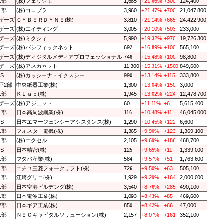
1部
(株)フェリシモ
1,685
+21.66%
+300
124,400
1部
(株)コロプラ
3,960
+21.47%
+700
21,047,800
ザーズ
ＣＹＢＥＲＤＹＮＥ(株)
3,810
+21.14%
+665
24,422,900
ザーズ
(株)エイティング
3,005
+20.10%
+503
233,000
ザーズ
(株)ミクシィ
5,990
+19.32%
+970
19,726,300
ザーズ
(株)パシフィックネット
692
+16.89%
+100
565,100
ザーズ
(株)ディジタルメディアプロフェッショナル
746
+15.48%
+100
98,800
ザーズ
(株)アスカネット
11,300
+15.31%
+1500
849,600
QS
(株)カッシーナ・イクスシー
990
+13.14%
+115
333,800
証2部
中央紙器工業(株)
1,300
+13.04%
+150
3,000
1部
ＫＬａｂ(株)
1,945
+13.02%
+224
12,478,700
ザーズ
(株)アジェット
60
+11.11%
+6
5,615,400
1部
日本高周波鋼業(株)
116
+10.48%
+11
46,045,000
QS
日本エマージェンシーアシスタンス(株)
1,290
+10.45%
+122
6,600
1部
フォスター電機(株)
1,365
+9.90%
+123
1,369,100
1部
(株)エクセル
2,105
+9.69%
+186
468,700
QS
日本精密(株)
125
+9.65%
+11
1,339,000
1部
フタバ産業(株)
584
+9.57%
+51
1,763,600
1部
ニチユ三菱フォークリフト(株)
726
+9.50%
+63
505,100
1部
江崎グリコ(株)
1,929
+9.29%
+164
2,000,000
1部
日本空港ビルデング(株)
3,540
+8.76%
+285
490,100
1部
日本電波工業(株)
1,093
+8.43%
+85
469,600
2部
日本ギア工業(株)
850
+8.42%
+66
47,000
1部
ＮＥＣキャピタルソリューション(株)
2,157
+8.07%
+161
352,100