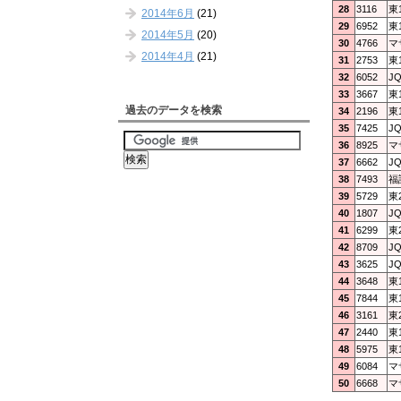
28
3116
東
2014年6月
(21)
29
6952
東
2014年5月
(20)
30
4766
マ
2014年4月
(21)
31
2753
東
32
6052
J
33
3667
東
過去のデータを検索
34
2196
東
35
7425
J
36
8925
マ
37
6662
J
38
7493
福
39
5729
東
40
1807
J
41
6299
東
42
8709
J
43
3625
J
44
3648
東
45
7844
東
46
3161
東
47
2440
東
48
5975
東
49
6084
マ
50
6668
マ