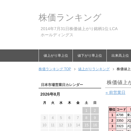
株価ランキング
2014年7月31日株価値上がり銘柄1位:LCA
ホールディングス
値上がり率上位
値下がり率上位
出来高上位
株価ランキング TOP
値上がりランキング
株価値上
株価値上が
日本市場営業日カレンダー
« 前営業日
2026年8月
月
火
水
木
金
土
日
順位
コード
1
2
1
4798
東
3
4
5
6
7
8
9
2
3350
J
10
11
12
13
14
15
16
3
3323
J