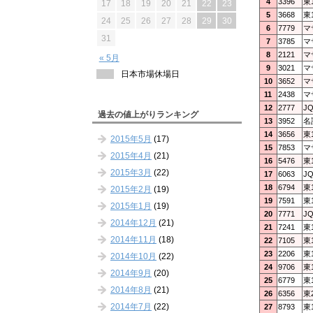
4
3396
東
17
18
19
20
21
22
23
5
3668
東
24
25
26
27
28
29
30
6
7779
マ
31
7
3785
マ
8
2121
マ
« 5月
9
3021
マ
日本市場休場日
10
3652
マ
11
2438
マ
12
2777
J
過去の値上がりランキング
13
3952
名
14
3656
東
2015年5月
(17)
15
7853
マ
2015年4月
(21)
16
5476
東
2015年3月
(22)
17
6063
J
18
6794
東
2015年2月
(19)
19
7591
東
2015年1月
(19)
20
7771
J
2014年12月
(21)
21
7241
東
2014年11月
(18)
22
7105
東
23
2206
東
2014年10月
(22)
24
9706
東
2014年9月
(20)
25
6779
東
2014年8月
(21)
26
6356
東
2014年7月
(22)
27
8793
東