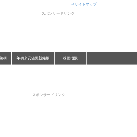
⇒サイトマップ
スポンサードリンク
銘柄
年初来安値更新銘柄
株価指数
スポンサードリンク