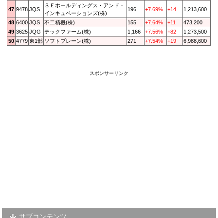
ＳＥホールディングス・アンド・
47
9478
JQS
196
+7.69%
+14
1,213,600
インキュベーションズ(株)
48
6400
JQS
不二精機(株)
155
+7.64%
+11
473,200
49
3625
JQG
テックファーム(株)
1,166
+7.56%
+82
1,273,500
50
4779
東1部
ソフトブレーン(株)
271
+7.54%
+19
6,988,600
スポンサーリンク
サブコンテンツ