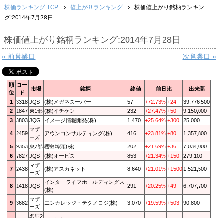
株価ランキング TOP
値上がりランキング
株価値上がり銘柄ランキン
グ:2014年7月28日
株価値上がり銘柄ランキング:2014年7月28日
« 前営業日
次営業日 »
順
コー
市場
銘柄
終値
前日比
出来高
位
ド
1
3318
JQS
(株)メガネスーパー
57
+72.73%
+24
39,776,500
2
1847
東1部
(株)イチケン
232
+27.47%
+50
9,150,000
3
3803
JQG
イメージ情報開発(株)
1,470
+25.64%
+300
25,000
マザ
4
2459
アウンコンサルティング(株)
416
+23.81%
+80
1,357,800
ーズ
5
9353
東2部
櫻島埠頭(株)
202
+21.69%
+36
7,034,000
6
7827
JQS
(株)オービス
853
+21.34%
+150
279,100
マザ
7
2438
(株)アスカネット
8,640
+21.01%
+1500
1,521,500
ーズ
インターライフホールディングス
8
1418
JQS
291
+20.25%
+49
6,707,700
(株)
マザ
9
3682
エンカレッジ・テクノロジ(株)
3,070
+19.59%
+503
90,800
ーズ
名証2