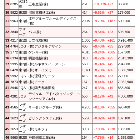
名証2
29
8285
三谷産業(株)
251
+10.09%
+23
33,700
部
30
5922
東2部
那須電機鉄工(株)
414
+9.81%
+37
178,000
江守グループホールディングス
31
9963
東1部
2,115
+9.70%
+187
500,200
(株)
マザ
32
3840
パス(株)
264
+9.54%
+23
598,700
ーズ
33
4217
東1部
日立化成(株)
1,860
+9.48%
+161
3,916,400
34
4764
JQG
(株)デジタルデザイン
405
+9.46%
+35
279,300
35
2772
東1部
ゲンキー(株)
4,315
+9.24%
+365
157,300
36
6334
東2部
明治機械(株)
310
+8.77%
+25
2,313,300
37
9995
東2部
(株)ルネサスイーストン
560
+8.74%
+45
294,600
38
6428
東1部
(株)オーイズミ
1,071
+8.73%
+86
1,386,900
39
9992
JQS
(株)理研グリーン
415
+8.64%
+33
27,000
40
7873
東1部
(株)アーク
167
+8.44%
+13
7,032,900
41
8946
JQS
(株)陽光都市開発
247
+8.33%
+19
858,800
デジタル・アドバタイジング・コ
42
4281
JQS
556
+8.17%
+42
4,380,800
ンソーシアム(株)
マザ
43
4565
そーせいグループ(株)
4,705
+8.16%
+355
698,400
ーズ
マザ
44
3623
ビリングシステム(株)
5,790
+8.02%
+430
107,100
ーズ
マザ
45
3653
(株)モルフォ
3,130
+7.93%
+230
108,500
ーズ
46
5660
東2部
神鋼鋼線工業(株)
194
+7.78%
+14
1,355,000