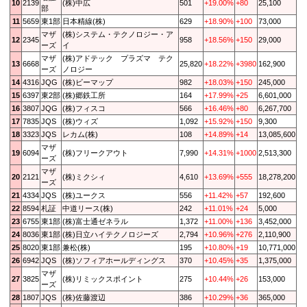
10
2139
(株)中広
501
+19.00%
+80
25,100
部
11
5659
東1部
日本精線(株)
629
+18.90%
+100
73,000
マザ
(株)システム・テクノロジー・ア
12
2345
958
+18.56%
+150
29,000
ーズ
イ
マザ
(株)アドテック プラズマ テク
13
6668
25,820
+18.22%
+3980
162,900
ーズ
ノロジー
14
4316
JQG
(株)ビーマップ
982
+18.03%
+150
245,000
15
6397
東2部
(株)郷鉄工所
164
+17.99%
+25
6,601,000
16
3807
JQG
(株)フィスコ
566
+16.46%
+80
6,267,700
17
7835
JQS
(株)ウィズ
1,092
+15.92%
+150
9,300
18
3323
JQS
レカム(株)
108
+14.89%
+14
13,085,600
マザ
19
6094
(株)フリークアウト
7,990
+14.31%
+1000
2,513,300
ーズ
マザ
20
2121
(株)ミクシィ
4,610
+13.69%
+555
18,278,200
ーズ
21
4334
JQS
(株)ユークス
556
+11.42%
+57
192,600
22
8594
札証
中道リース(株)
242
+11.01%
+24
5,000
23
6755
東1部
(株)富士通ゼネラル
1,372
+11.00%
+136
3,452,000
24
8036
東1部
(株)日立ハイテクノロジーズ
2,794
+10.96%
+276
2,110,900
25
8020
東1部
兼松(株)
195
+10.80%
+19
10,771,000
26
6942
JQS
(株)ソフィアホールディングス
370
+10.45%
+35
1,375,000
マザ
27
3825
(株)リミックスポイント
275
+10.44%
+26
153,000
ーズ
28
1807
JQS
(株)佐藤渡辺
386
+10.29%
+36
365,000