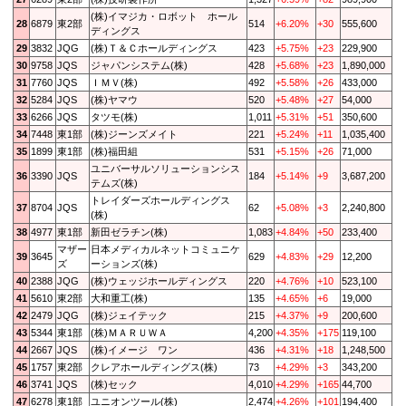
(株)イマジカ・ロボット ホール
28
6879
東2部
514
+6.20%
+30
555,600
ディングス
29
3832
JQG
(株)Ｔ＆Ｃホールディングス
423
+5.75%
+23
229,900
30
9758
JQS
ジャパンシステム(株)
428
+5.68%
+23
1,890,000
31
7760
JQS
ＩＭＶ(株)
492
+5.58%
+26
433,000
32
5284
JQS
(株)ヤマウ
520
+5.48%
+27
54,000
33
6266
JQS
タツモ(株)
1,011
+5.31%
+51
350,600
34
7448
東1部
(株)ジーンズメイト
221
+5.24%
+11
1,035,400
35
1899
東1部
(株)福田組
531
+5.15%
+26
71,000
ユニバーサルソリューションシス
36
3390
JQS
184
+5.14%
+9
3,687,200
テムズ(株)
トレイダーズホールディングス
37
8704
JQS
62
+5.08%
+3
2,240,800
(株)
38
4977
東1部
新田ゼラチン(株)
1,083
+4.84%
+50
233,400
マザー
日本メディカルネットコミュニケ
39
3645
629
+4.83%
+29
12,200
ズ
ーションズ(株)
40
2388
JQG
(株)ウェッジホールディングス
220
+4.76%
+10
523,100
41
5610
東2部
大和重工(株)
135
+4.65%
+6
19,000
42
2479
JQG
(株)ジェイテック
215
+4.37%
+9
200,600
43
5344
東1部
(株)ＭＡＲＵＷＡ
4,200
+4.35%
+175
119,100
44
2667
JQS
(株)イメージ ワン
436
+4.31%
+18
1,248,500
45
1757
東2部
クレアホールディングス(株)
73
+4.29%
+3
343,200
46
3741
JQS
(株)セック
4,010
+4.29%
+165
44,700
47
6278
東1部
ユニオンツール(株)
2,474
+4.26%
+101
194,400