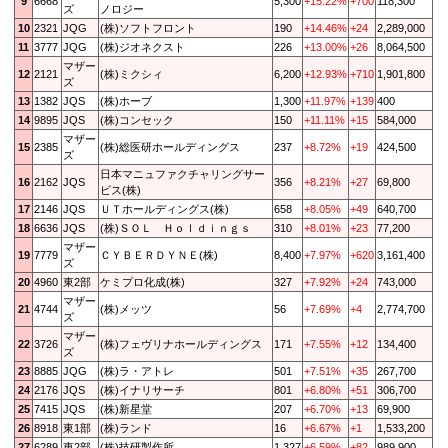
9
6668
5,300
+15.22%
+700
118,300
ズ
ノロジー
10
2321
JQG
(株)ソフトフロント
190
+14.46%
+24
2,289,000
11
3777
JQG
(株)ジオネクスト
226
+13.00%
+26
8,064,500
マザー
12
2121
(株)ミクシィ
6,200
+12.93%
+710
1,901,800
ズ
13
1382
JQS
(株)ホーブ
1,300
+11.97%
+139
400
14
9895
JQS
(株)コンセック
150
+11.11%
+15
584,000
マザー
15
2385
(株)総医研ホールディングス
237
+8.72%
+19
424,500
ズ
日本マニュファクチャリングサー
16
2162
JQS
356
+8.21%
+27
69,800
ビス(株)
17
2146
JQS
ＵＴホールディングス(株)
658
+8.05%
+49
640,700
18
6636
JQS
(株)ＳＯＬ Ｈｏｌｄｉｎｇｓ
310
+8.01%
+23
77,200
マザー
19
7779
ＣＹＢＥＲＤＹＮＥ(株)
8,400
+7.97%
+620
3,161,400
ズ
20
4960
東2部
ケミプロ化成(株)
327
+7.92%
+24
743,000
マザー
21
4744
(株)メッツ
56
+7.69%
+4
2,774,700
ズ
マザー
22
3726
(株)フェヴリナホールディングス
171
+7.55%
+12
134,400
ズ
23
8885
JQG
(株)ラ・アトレ
501
+7.51%
+35
267,700
24
2176
JQS
(株)イナリサーチ
801
+6.80%
+51
306,700
25
7415
JQS
(株)新星堂
207
+6.70%
+13
69,900
26
8918
東1部
(株)ランド
16
+6.67%
+1
1,533,200
27
6289
東2部
(株)技研製作所
1,327
+6.59%
+82
989,900