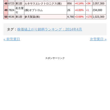
48
6723
東1部
ルネサスエレクトロニクス(株)
856
+4.14%
+34
2,057,300
名古屋
49
7824
(株)オプトロム
26
+4.00%
+1
234,000
セ
50
4536
東1部
参天製薬(株)
4,780
+3.69%
+170
1,023,300
タグ：
株価値上がり銘柄ランキング：2014年4月
« 前営業日
次営業日 »
スポンサーリンク