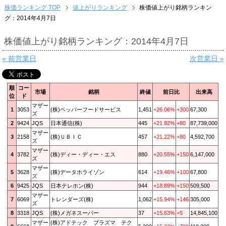
株価ランキング TOP
値上がりランキング
株価値上がり銘柄ランキン
グ：2014年4月7日
株価値上がり銘柄ランキング：2014年4月7日
« 前営業日
次営業日 »
順
コー
市場
銘柄
終値
前日比
出来高
位
ド
マザー
1
3053
(株)ペッパーフードサービス
1,451
+26.06%
+300
67,300
ズ
2
9424
JQS
日本通信(株)
445
+21.92%
+80
87,739,000
マザー
3
2158
(株)ＵＢＩＣ
457
+21.22%
+80
4,592,700
ズ
マザー
4
3782
(株)ディー・ディー・エス
880
+20.55%
+150
6,147,000
ズ
マザー
5
3628
(株)データホライゾン
614
+19.46%
+100
67,800
ズ
6
9425
JQS
日本テレホン(株)
944
+18.89%
+150
509,500
マザー
7
6069
トレンダーズ(株)
1,062
+15.94%
+146
305,000
ズ
8
3318
JQS
(株)メガネスーパー
37
+15.63%
+5
14,845,100
マザー
(株)アドテック プラズマ テク