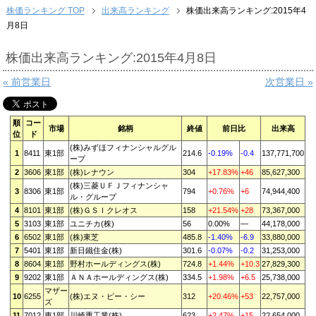
株価ランキング TOP
出来高ランキング
株価出来高ランキング:2015年4
月8日
株価出来高ランキング:2015年4月8日
« 前営業日
次営業日 »
順
コー
市場
銘柄
終値
前日比
出来高
位
ド
(株)みずほフィナンシャルグル
1
8411
東1部
214.6
-0.19%
-0.4
137,771,700
ープ
2
3606
東1部
(株)レナウン
304
+17.83%
+46
85,627,300
(株)三菱ＵＦＪフィナンシャ
3
8306
東1部
794
+0.76%
+6
74,944,400
ル・グループ
4
8101
東1部
(株)ＧＳＩクレオス
158
+21.54%
+28
73,367,000
5
3103
東1部
ユニチカ(株)
56
0.00%
—
44,178,000
6
6502
東1部
(株)東芝
485.8
-1.40%
-6.9
33,880,000
7
5401
東1部
新日鐵住金(株)
301.6
-0.07%
-0.2
31,253,000
8
8604
東1部
野村ホールディングス(株)
724.8
+1.44%
+10.3
27,829,300
9
9202
東1部
ＡＮＡホールディングス(株)
334.5
+1.98%
+6.5
25,738,000
マザー
10
6255
(株)エヌ・ピー・シー
312
+20.46%
+53
22,757,000
ズ
11
7012
東1部
川崎重工業(株)
623
+2.47%
+15
22,654,000