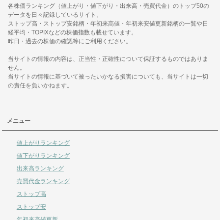
各株価ランキング（値上がり・値下がり・出来高・売買代金）のトップ50の
データを日々記録しているサイト。
ストップ高・ストップ安銘柄・年初来高値・年初来安値更新銘柄の一覧や日
経平均・TOPIXなどの株価指数も載せています。
昨日・過去の株価の確認等にご利用ください。
当サイトの情報の内容は、正当性・正確性について保証するものではありま
せん。
当サイトの情報に基づいて被ったいかなる損害についても、当サイトは一切
の責任を負いかねます。
メニュー
値上がりランキング
値下がりランキング
出来高ランキング
売買代金ランキング
ストップ高
ストップ安
年初来高値更新