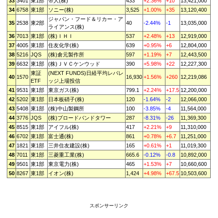
33
3401
東1部
帝人(株)
433
+2.36%
+10
13,421,000
34
6758
東1部
ソニー(株)
3,525
+1.00%
+35
13,120,400
ジャパン・フード＆リカー・ア
35
2538
東2部
40
-2.44%
-1
13,035,000
ライアンス(株)
36
7013
東1部
(株)ＩＨＩ
537
+2.48%
+13
12,919,000
37
4005
東1部
住友化学(株)
639
+0.95%
+6
12,804,000
38
5216
JQS
(株)倉元製作所
597
+1.19%
+7
12,443,500
39
6632
東1部
(株)ＪＶＣケンウッド
390
+5.98%
+22
12,227,300
東証
(NEXT FUNDS)日経平均レバレ
40
1570
16,930
+1.56%
+260
12,219,086
ETF
ッジ上場投信
41
9531
東1部
東京ガス(株)
799.1
+2.24%
+17.5
12,200,000
42
5202
東1部
日本板硝子(株)
120
-1.64%
-2
12,066,000
43
5408
東1部
(株)中山製鋼所
100
-3.85%
-4
11,564,000
44
3776
JQS
(株)ブロードバンドタワー
287
-8.31%
-26
11,369,300
45
8515
東1部
アイフル(株)
417
+2.21%
+9
11,310,000
46
6702
東1部
富士通(株)
861
+0.78%
+6.7
11,251,000
47
1821
東1部
三井住友建設(株)
165
+0.61%
+1
11,019,300
48
7011
東1部
三菱重工業(株)
665.6
-0.12%
-0.8
10,892,000
49
9501
東1部
東京電力(株)
465
+1.53%
+7
10,660,600
50
8267
東1部
イオン(株)
1,424
+4.98%
+67.5
10,503,600
スポンサーリンク