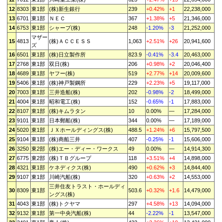
12
8303
東1部
(株)新生銀行
239
+0.42%
+1
22,238,000
13
6701
東1部
ＮＥＣ
367
+1.38%
+5
21,346,000
14
6753
東1部
シャープ(株)
248
-1.20%
-3
21,252,000
マザー
15
4813
(株)ＡＣＣＥＳＳ
1,063
+2.51%
+26
20,941,600
ズ
16
6501
東1部
(株)日立製作所
823.9
-0.41%
-3.4
20,463,000
17
2768
東1部
双日(株)
206
+0.98%
+2
20,046,400
18
4689
東1部
ヤフー(株)
519
+2.77%
+14
20,009,600
19
5406
東1部
(株)神戸製鋼所
229
+2.23%
+5
19,117,000
20
7003
東1部
三井造船(株)
202
-0.98%
-2
18,499,000
21
4004
東1部
昭和電工(株)
152
-0.65%
-1
17,883,000
22
8107
東1部
(株)キムラタン
10
0.00%
—
17,284,000
23
9101
東1部
日本郵船(株)
344
0.00%
—
17,189,000
24
5020
東1部
ＪＸホールディングス(株)
488.5
+1.24%
+6
15,797,500
25
9104
東1部
(株)商船三井
407
-0.25%
-1
15,606,000
26
3250
東2部
(株)エー・ディー・ワークス
49
0.00%
—
14,914,300
27
6775
東2部
(株)ＴＢグループ
118
+3.51%
+4
14,898,000
28
4321
東1部
ケネディクス(株)
490
+0.62%
+3
14,844,400
29
9107
東1部
川崎汽船(株)
320
+0.63%
+2
14,553,000
三井住友トラスト・ホールディ
30
8309
東1部
503.6
+0.32%
+1.6
14,479,000
ングス(株)
31
4043
東1部
(株)トクヤマ
297
+4.58%
+13
14,094,000
32
9132
東1部
第一中央汽船(株)
44
-2.22%
-1
13,547,000