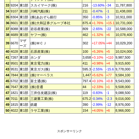
33
9204
東1部
スカイマーク(株)
216
-13.60%
-34
11,787,800
34
9107
東1部
川崎汽船(株)
211
-0.47%
-1
11,438,000
35
8304
東1部
(株)あおぞら銀行
350
-0.85%
-3
10,911,000
36
8601
東1部
(株)大和証券グループ本社
875.4
+1.76%
+15.1
10,731,000
37
8088
東1部
岩谷産業(株)
809
-2.65%
-22
10,588,000
38
4689
東1部
ヤフー(株)
462
+1.32%
+6
10,078,400
マザ
39
6670
(株)ＭＣＪ
302
+17.05%
+44
10,029,200
ーズ
40
4028
東1部
石原産業(株)
100
+5.26%
+5
10,024,000
41
7267
東1部
ホンダ
3,658
+3.10%
+110
9,987,500
42
9501
東1部
東京電力(株)
411
+0.98%
+4
9,915,600
43
9531
東1部
東京ガス(株)
595.3
-2.55%
-15.6
9,778,000
44
7844
東1部
(株)マーベラス
1,447
+5.62%
+77
9,584,100
45
6702
東1部
富士通(株)
797.4
+0.10%
+0.8
9,543,000
46
7647
東2部
(株)音通
44
+2.33%
+1
9,508,000
47
1821
東1部
三井住友建設(株)
119
-0.83%
-1
9,088,500
48
7011
東1部
三菱重工業(株)
675.2
-0.34%
-2.3
9,016,000
49
1815
東1部
鉄建
390
-2.99%
-12
8,976,000
50
4022
東1部
ラサ工業(株)
154
+4.05%
+6
8,966,000
スポンサーリンク