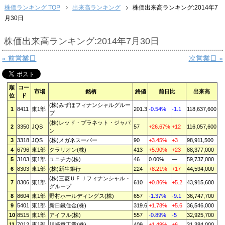
株価ランキング TOP
出来高ランキング
株価出来高ランキング:2014年7
月30日
株価出来高ランキング:2014年7月30日
« 前営業日
次営業日 »
順
コー
市場
銘柄
終値
前日比
出来高
位
ド
(株)みずほフィナンシャルグルー
1
8411
東1部
201.3
-0.54%
-1.1
118,637,600
プ
(株)レッド・プラネット・ジャパ
2
3350
JQS
57
+26.67%
+12
116,057,600
ン
3
3318
JQS
(株)メガネスーパー
90
+3.45%
+3
98,911,500
4
6796
東1部
クラリオン(株)
413
+5.90%
+23
88,377,000
5
3103
東1部
ユニチカ(株)
46
0.00%
—
59,737,000
6
8303
東1部
(株)新生銀行
224
+8.21%
+17
44,594,000
(株)三菱ＵＦＪフィナンシャル・
7
8306
東1部
610
+0.86%
+5.2
43,915,600
グループ
8
8604
東1部
野村ホールディングス(株)
657
-1.37%
-9.1
36,747,700
9
5401
東1部
新日鐵住金(株)
319.6
+1.78%
+5.6
36,546,000
10
8515
東1部
アイフル(株)
557
-0.89%
-5
32,925,700
11
7012
東1部
川崎重工業(株)
409
+1.49%
+6
31,384,000