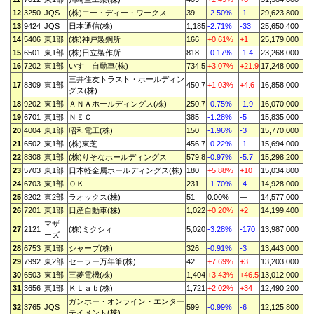
12
3250
JQS
(株)エー・ディー・ワークス
39
-2.50%
-1
29,623,800
13
9424
JQS
日本通信(株)
1,185
-2.71%
-33
25,650,400
14
5406
東1部
(株)神戸製鋼所
166
+0.61%
+1
25,179,000
15
6501
東1部
(株)日立製作所
818
-0.17%
-1.4
23,268,000
16
7202
東1部
いすゞ自動車(株)
734.5
+3.07%
+21.9
17,248,000
三井住友トラスト・ホールディン
17
8309
東1部
450.7
+1.03%
+4.6
16,858,000
グス(株)
18
9202
東1部
ＡＮＡホールディングス(株)
250.7
-0.75%
-1.9
16,070,000
19
6701
東1部
ＮＥＣ
385
-1.28%
-5
15,835,000
20
4004
東1部
昭和電工(株)
150
-1.96%
-3
15,770,000
21
6502
東1部
(株)東芝
456.7
-0.22%
-1
15,694,000
22
8308
東1部
(株)りそなホールディングス
579.8
-0.97%
-5.7
15,298,200
23
5703
東1部
日本軽金属ホールディングス(株)
180
+5.88%
+10
15,034,800
24
6703
東1部
ＯＫＩ
231
-1.70%
-4
14,928,000
25
8202
東2部
ラオックス(株)
51
0.00%
—
14,577,000
26
7201
東1部
日産自動車(株)
1,022
+0.20%
+2
14,199,400
マザ
27
2121
(株)ミクシィ
5,020
-3.28%
-170
13,987,000
ーズ
28
6753
東1部
シャープ(株)
326
-0.91%
-3
13,443,000
29
7992
東2部
セーラー万年筆(株)
42
+7.69%
+3
13,203,000
30
6503
東1部
三菱電機(株)
1,404
+3.43%
+46.5
13,012,000
31
3656
東1部
ＫＬａｂ(株)
1,721
+2.02%
+34
12,490,200
ガンホー・オンライン・エンター
32
3765
JQS
599
-0.99%
-6
12,125,800
テイメント(株)