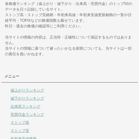
各株価ランキング（値上がり・値下がり・出来高・売買代金）のトップ50の
データを日々記録しているサイト。
ストップ高・ストップ安銘柄・年初来高値・年初来安値更新銘柄の一覧や日
経平均・TOPIXなどの株価指数も載せています。
昨日・過去の株価の確認等にご利用ください。
当サイトの情報の内容は、正当性・正確性について保証するものではありま
せん。
当サイトの情報に基づいて被ったいかなる損害についても、当サイトは一切
の責任を負いかねます。
メニュー
値上がりランキング
値下がりランキング
出来高ランキング
売買代金ランキング
ストップ高
ストップ安
年初来高値更新