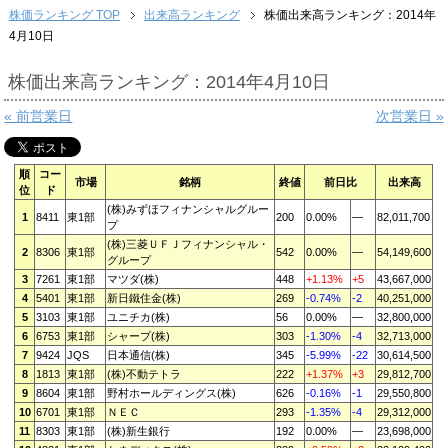
株価ランキング TOP
出来高ランキング
株価出来高ランキング：2014年
4月10日
株価出来高ランキング：2014年4月10日
« 前営業日
次営業日 »
順
コー
市場
銘柄
終値
前日比
出来高
位
ド
(株)みずほフィナンシャルグルー
1
8411
東1部
200
0.00%
—
82,011,700
プ
(株)三菱ＵＦＪフィナンシャル・
2
8306
東1部
542
0.00%
—
54,149,600
グループ
3
7261
東1部
マツダ(株)
448
+1.13%
+5
43,667,000
4
5401
東1部
新日鐵住金(株)
269
-0.74%
-2
40,251,000
5
3103
東1部
ユニチカ(株)
56
0.00%
—
32,800,000
6
6753
東1部
シャープ(株)
303
-1.30%
-4
32,713,000
7
9424
JQS
日本通信(株)
345
-5.99%
-22
30,614,500
8
1813
東1部
(株)不動テトラ
222
+1.37%
+3
29,812,700
9
8604
東1部
野村ホールディングス(株)
626
-0.16%
-1
29,550,800
10
6701
東1部
ＮＥＣ
293
-1.35%
-4
29,312,000
11
8303
東1部
(株)新生銀行
192
0.00%
—
23,698,000