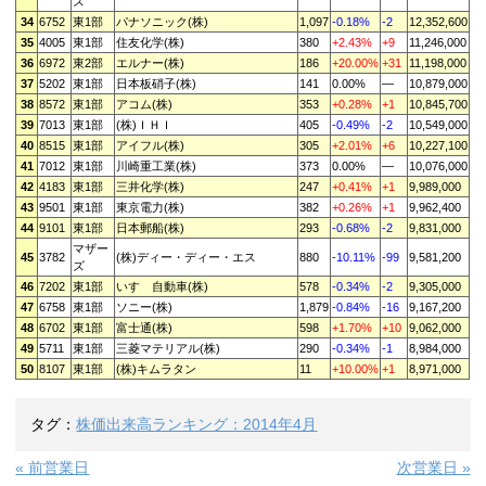
ズ
34
6752
東1部
パナソニック(株)
1,097
-0.18%
-2
12,352,600
35
4005
東1部
住友化学(株)
380
+2.43%
+9
11,246,000
36
6972
東2部
エルナー(株)
186
+20.00%
+31
11,198,000
37
5202
東1部
日本板硝子(株)
141
0.00%
—
10,879,000
38
8572
東1部
アコム(株)
353
+0.28%
+1
10,845,700
39
7013
東1部
(株)ＩＨＩ
405
-0.49%
-2
10,549,000
40
8515
東1部
アイフル(株)
305
+2.01%
+6
10,227,100
41
7012
東1部
川崎重工業(株)
373
0.00%
—
10,076,000
42
4183
東1部
三井化学(株)
247
+0.41%
+1
9,989,000
43
9501
東1部
東京電力(株)
382
+0.26%
+1
9,962,400
44
9101
東1部
日本郵船(株)
293
-0.68%
-2
9,831,000
マザー
45
3782
(株)ディー・ディー・エス
880
-10.11%
-99
9,581,200
ズ
46
7202
東1部
いすゞ自動車(株)
578
-0.34%
-2
9,305,000
47
6758
東1部
ソニー(株)
1,879
-0.84%
-16
9,167,200
48
6702
東1部
富士通(株)
598
+1.70%
+10
9,062,000
49
5711
東1部
三菱マテリアル(株)
290
-0.34%
-1
8,984,000
50
8107
東1部
(株)キムラタン
11
+10.00%
+1
8,971,000
タグ：
株価出来高ランキング：2014年4月
« 前営業日
次営業日 »