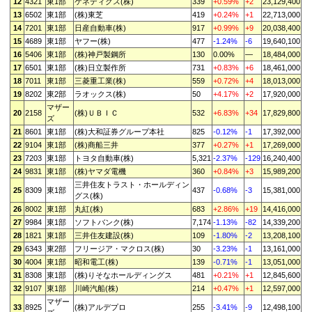
12
4321
東1部
ケネディクス(株)
339
+0.59%
+2
23,129,400
13
6502
東1部
(株)東芝
419
+0.24%
+1
22,713,000
14
7201
東1部
日産自動車(株)
917
+0.99%
+9
20,038,400
15
4689
東1部
ヤフー(株)
477
-1.24%
-6
19,640,100
16
5406
東1部
(株)神戸製鋼所
130
0.00%
—
18,484,000
17
6501
東1部
(株)日立製作所
731
+0.83%
+6
18,461,000
18
7011
東1部
三菱重工業(株)
559
+0.72%
+4
18,013,000
19
8202
東2部
ラオックス(株)
50
+4.17%
+2
17,920,000
マザー
20
2158
(株)ＵＢＩＣ
532
+6.83%
+34
17,829,800
ズ
21
8601
東1部
(株)大和証券グループ本社
825
-0.12%
-1
17,392,000
22
9104
東1部
(株)商船三井
377
+0.27%
+1
17,269,000
23
7203
東1部
トヨタ自動車(株)
5,321
-2.37%
-129
16,240,400
24
9831
東1部
(株)ヤマダ電機
360
+0.84%
+3
15,989,200
三井住友トラスト・ホールディン
25
8309
東1部
437
-0.68%
-3
15,381,000
グス(株)
26
8002
東1部
丸紅(株)
683
+2.86%
+19
14,416,000
27
9984
東1部
ソフトバンク(株)
7,174
-1.13%
-82
14,339,200
28
1821
東1部
三井住友建設(株)
109
-1.80%
-2
13,208,100
29
6343
東2部
フリージア・マクロス(株)
30
-3.23%
-1
13,161,000
30
4004
東1部
昭和電工(株)
139
-0.71%
-1
13,051,000
31
8308
東1部
(株)りそなホールディングス
481
+0.21%
+1
12,845,600
32
9107
東1部
川崎汽船(株)
214
+0.47%
+1
12,597,000
マザー
33
8925
(株)アルデプロ
255
-3.41%
-9
12,498,100