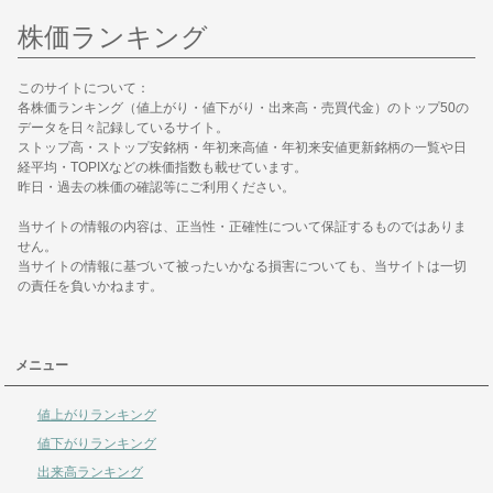
株価ランキング
このサイトについて：
各株価ランキング（値上がり・値下がり・出来高・売買代金）のトップ50の
データを日々記録しているサイト。
ストップ高・ストップ安銘柄・年初来高値・年初来安値更新銘柄の一覧や日
経平均・TOPIXなどの株価指数も載せています。
昨日・過去の株価の確認等にご利用ください。
当サイトの情報の内容は、正当性・正確性について保証するものではありま
せん。
当サイトの情報に基づいて被ったいかなる損害についても、当サイトは一切
の責任を負いかねます。
メニュー
値上がりランキング
値下がりランキング
出来高ランキング