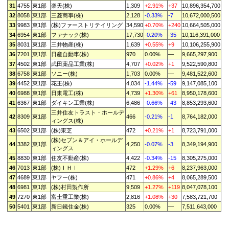
31
4755
東1部
楽天(株)
1,309
+2.91%
+37
10,896,354,700
32
8058
東1部
三菱商事(株)
2,128
-0.33%
-7
10,672,000,500
33
9983
東1部
(株)ファーストリテイリング
34,590
+0.70%
+240
10,664,505,000
34
6954
東1部
ファナック(株)
17,730
-0.20%
-35
10,116,391,000
35
8031
東1部
三井物産(株)
1,639
+0.55%
+9
10,106,255,900
36
7201
東1部
日産自動車(株)
970
0.00%
—
9,665,297,900
37
4502
東1部
武田薬品工業(株)
4,707
+0.02%
+1
9,522,590,800
38
6758
東1部
ソニー(株)
1,703
0.00%
—
9,481,522,600
39
4452
東1部
花王(株)
4,034
-1.44%
-59
9,147,085,100
40
6988
東1部
日東電工(株)
4,739
+1.30%
+61
8,950,178,600
41
6367
東1部
ダイキン工業(株)
6,486
-0.66%
-43
8,853,293,600
三井住友トラスト・ホールデ
42
8309
東1部
466
-0.21%
-1
8,764,182,000
ィングス(株)
43
6502
東1部
(株)東芝
472
+0.21%
+1
8,723,791,000
(株)セブン＆アイ・ホールデ
44
3382
東1部
4,250
-0.07%
-3
8,349,194,900
ィングス
45
8830
東1部
住友不動産(株)
4,422
-0.34%
-15
8,305,275,000
46
7013
東1部
(株)ＩＨＩ
472
+1.29%
+6
8,237,963,000
47
4689
東1部
ヤフー(株)
471
+0.86%
+4
8,065,289,500
48
6981
東1部
(株)村田製作所
9,509
+1.27%
+119
8,047,078,100
49
7270
東1部
富士重工業(株)
2,816
+1.08%
+30
7,583,721,700
50
5401
東1部
新日鐵住金(株)
325
0.00%
—
7,511,643,000