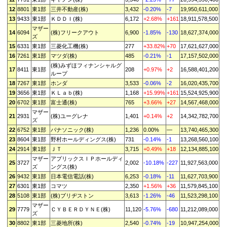
12
8801
東1部
三井不動産(株)
3,432
-0.20%
-7
19,950,611,000
13
9433
東1部
ＫＤＤＩ(株)
6,172
+2.68%
+161
18,911,578,500
マザー
14
6094
(株)フリークアウト
6,900
-1.85%
-130
18,627,374,000
ズ
15
6331
東1部
三菱化工機(株)
277
+33.82%
+70
17,621,627,000
16
7261
東1部
マツダ(株)
485
-0.21%
-1
17,157,502,000
(株)みずほフィナンシャルグ
17
8411
東1部
208
+0.97%
+2
16,588,401,200
ループ
18
7267
東1部
ホンダ
3,533
-0.06%
-2
16,020,435,700
19
3656
東1部
ＫＬａｂ(株)
1,168
+15.99%
+161
15,524,925,900
20
6702
東1部
富士通(株)
765
+3.66%
+27
14,567,468,000
マザー
21
2931
(株)ユーグレナ
1,401
+0.14%
+2
14,342,782,700
ズ
22
6752
東1部
パナソニック(株)
1,236
0.00%
—
13,740,465,300
23
8604
東1部
野村ホールディングス(株)
731
-0.14%
-1
13,268,560,100
24
2914
東1部
ＪＴ
3,715
+0.49%
+18
12,134,885,100
マザー
アプリックスＩＰホールディ
25
3727
2,002
-10.18%
-227
11,927,563,000
ズ
ングス(株)
26
9432
東1部
日本電信電話(株)
6,253
-0.18%
-11
11,627,703,900
27
6301
東1部
コマツ
2,350
+1.56%
+36
11,579,845,100
28
5108
東1部
(株)ブリヂストン
3,613
-1.26%
-46
11,523,298,100
マザー
29
7779
ＣＹＢＥＲＤＹＮＥ(株)
11,120
-5.76%
-680
11,212,089,000
ズ
30
8802
東1部
三菱地所(株)
2,540
-0.74%
-19
10,947,254,000