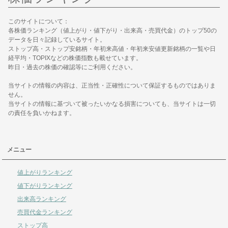
このサイトについて：
各株価ランキング（値上がり・値下がり・出来高・売買代金）のトップ50の
データを日々記録しているサイト。
ストップ高・ストップ安銘柄・年初来高値・年初来安値更新銘柄の一覧や日
経平均・TOPIXなどの株価指数も載せています。
昨日・過去の株価の確認等にご利用ください。
当サイトの情報の内容は、正当性・正確性について保証するものではありま
せん。
当サイトの情報に基づいて被ったいかなる損害についても、当サイトは一切
の責任を負いかねます。
メニュー
値上がりランキング
値下がりランキング
出来高ランキング
売買代金ランキング
ストップ高