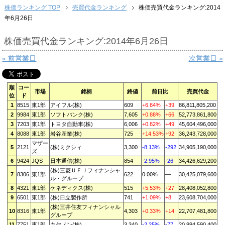
株価ランキング TOP
売買代金ランキング
株価売買代金ランキング:2014
年6月26日
株価売買代金ランキング:2014年6月26日
« 前営業日
次営業日 »
順
コー
市場
銘柄
終値
前日比
売買代金
位
ド
1
8515
東1部
アイフル(株)
609
+6.84%
+39
86,811,805,200
2
9984
東1部
ソフトバンク(株)
7,605
+0.88%
+66
52,773,861,800
3
7203
東1部
トヨタ自動車(株)
6,006
+0.82%
+49
45,604,496,000
4
8088
東1部
岩谷産業(株)
725
+14.53%
+92
36,243,728,000
マザー
5
2121
(株)ミクシィ
3,300
-8.13%
-292
34,905,190,000
ズ
6
9424
JQS
日本通信(株)
854
-2.95%
-26
34,426,629,200
(株)三菱ＵＦＪフィナンシャ
7
8306
東1部
622
0.00%
—
30,425,079,600
ル・グループ
8
4321
東1部
ケネディクス(株)
515
+5.53%
+27
28,408,052,800
9
6501
東1部
(株)日立製作所
741
+1.09%
+8
23,608,704,000
(株)三井住友フィナンシャル
10
8316
東1部
4,303
+0.33%
+14
22,707,481,800
グループ
11
7751
東1部
キヤノン(株)
3,340
-2.25%
-77
20,994,590,400