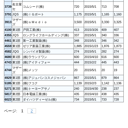
名古屋
3739
コムシード(株)
720
2015/5/1
713
708
セ
3791
JQS
(株)ＩＧポート
1,175
2015/5/1
1,165
1,160
マザー
3913
(株)ｓＭｅｄｉｏ
3,500
2015/5/1
3,330
3,325
ズ
4100
東1部
戸田工業(株)
413
2015/3/26
409
407
4355
JQS
ロングライフホールディング(株)
337
2015/5/1
340
336
4461
東1部
第一工業製薬(株)
348
2015/5/1
346
342
4559
東1部
ゼリア新薬工業(株)
1,885
2015/1/23
1,876
1,873
4582
JQG
シンバイオ製薬(株)
274
2015/5/1
282
274
4680
東1部
(株)ラウンドワン
600
2015/4/10
616
600
4743
東1部
(株)アイティフォー
444
2015/2/2
445
443
マザー
4744
(株)メッツ
20
2015/5/1
20
19
ズ
4929
東1部
(株)アジュバンコスメジャパン
867
2015/5/1
879
864
5185
東1部
(株)フコク
1,139
2015/2/3
1,142
1,136
5271
東2部
(株)トーヨーアサノ
240
2015/4/30
238
237
5817
東2部
日本電線工業(株)
435
2015/4/10
438
435
6023
東2部
ダイハツディーゼル(株)
734
2015/5/1
733
728
ページ:
1
2