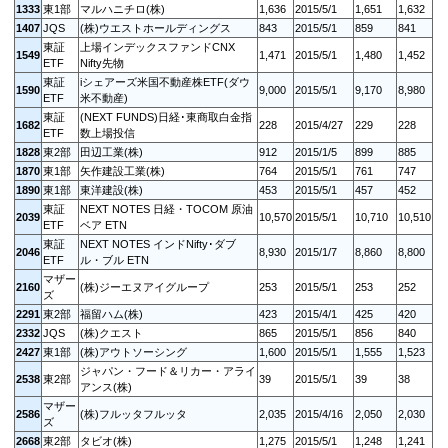
1333
東1部
マルハニチロ(株)
1,636
2015/5/1
1,651
1,632
1407
JQS
(株)ウエストホールディングス
843
2015/5/1
859
841
東証
上場インデックスファンドCNX
1549
1,471
2015/5/1
1,480
1,452
ETF
Nifty先物
東証
iシェアーズ米国不動産株ETF(ダウ
1590
9,000
2015/5/1
9,170
8,980
ETF
米不動産)
東証
(NEXT FUNDS)日経･東商取白金指
1682
228
2015/4/27
229
228
ETF
数上場投信
1828
東2部
田辺工業(株)
912
2015/1/5
899
885
1870
東1部
矢作建設工業(株)
764
2015/5/1
761
747
1890
東1部
東洋建設(株)
453
2015/5/1
457
452
東証
NEXT NOTES 日経・TOCOM 原油
2039
10,570
2015/5/1
10,710
10,510
ETF
ベア ETN
東証
NEXT NOTES インドNifty･ダブ
2046
8,930
2015/1/7
8,860
8,800
ETF
ル・ブル ETN
マザー
2160
(株)ジーエヌアイグループ
253
2015/5/1
253
252
ズ
2291
東2部
福留ハム(株)
423
2015/4/1
425
420
2332
JQS
(株)クエスト
865
2015/5/1
856
840
2427
東1部
(株)アウトソーシング
1,600
2015/5/1
1,555
1,523
ジャパン・フード＆リカー・アライ
2538
東2部
39
2015/5/1
39
38
アンス(株)
マザー
2586
(株)フルッタフルッタ
2,035
2015/4/16
2,050
2,030
ズ
2668
東2部
タビオ(株)
1,275
2015/5/1
1,248
1,241