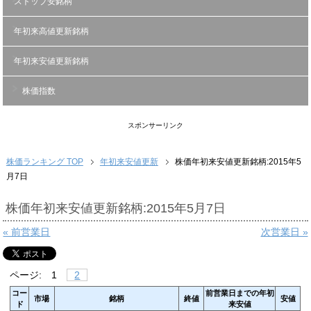
ストップ安銘柄
年初来高値更新銘柄
年初来安値更新銘柄
株価指数
スポンサーリンク
株価ランキング TOP
年初来安値更新
株価年初来安値更新銘柄:2015年5
月7日
株価年初来安値更新銘柄:2015年5月7日
« 前営業日
次営業日 »
ページ:
1
2
コー
前営業日までの年初
市場
銘柄
終値
安値
ド
来安値