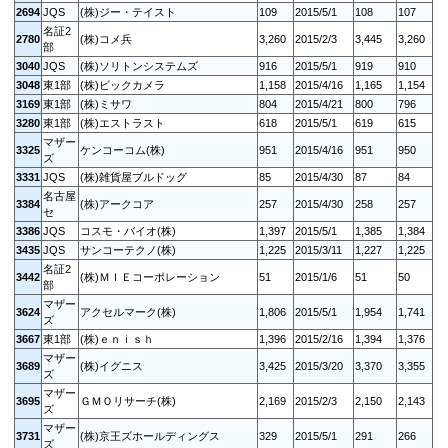
2694
JQS
(株)ジー・テイスト
109
2015/5/1
108
107
名証2
2780
(株)コメ兵
3,260
2015/2/3
3,445
3,260
部
3040
JQS
(株)ソリトンシステムズ
916
2015/5/1
919
910
3048
東1部
(株)ビックカメラ
1,158
2015/4/16
1,165
1,154
3169
東1部
(株)ミサワ
804
2015/4/21
800
796
3280
東1部
(株)エストラスト
618
2015/5/1
619
615
マザー
3325
ケンコーコム(株)
951
2015/4/16
951
950
ズ
3331
JQS
(株)雑貨屋ブルドッグ
85
2015/4/30
87
84
名古屋
3384
(株)アークコア
257
2015/4/30
258
257
セ
3386
JQS
コスモ・バイオ(株)
1,397
2015/5/1
1,385
1,384
3435
JQS
サンコーテクノ(株)
1,225
2015/3/11
1,227
1,225
名証2
3442
(株)ＭＩＥコーポレーション
51
2015/1/6
51
50
部
マザー
3624
アクセルマーク(株)
1,806
2015/5/1
1,954
1,741
ズ
3667
東1部
(株)ｅｎｉｓｈ
1,396
2015/2/16
1,394
1,376
マザー
3689
(株)イグニス
3,425
2015/3/20
3,370
3,355
ズ
マザー
3695
ＧＭＯリサーチ(株)
2,169
2015/2/3
2,150
2,143
ズ
マザー
3731
(株)京王ズホールディングス
329
2015/5/1
291
266
ズ