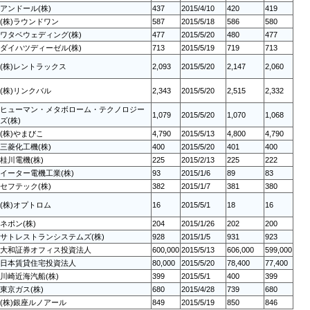
アンドール(株)
437
2015/4/10
420
419
(株)ラウンドワン
587
2015/5/18
586
580
ワタベウェディング(株)
477
2015/5/20
480
477
ダイハツディーゼル(株)
713
2015/5/19
719
713
(株)レントラックス
2,093
2015/5/20
2,147
2,060
(株)リンクバル
2,343
2015/5/20
2,515
2,332
ヒューマン・メタボローム・テクノロジー
1,079
2015/5/20
1,070
1,068
ズ(株)
(株)やまびこ
4,790
2015/5/13
4,800
4,790
三菱化工機(株)
400
2015/5/20
401
400
桂川電機(株)
225
2015/2/13
225
222
イーター電機工業(株)
93
2015/1/6
89
83
セフテック(株)
382
2015/1/7
381
380
(株)オプトロム
16
2015/5/1
18
16
ネポン(株)
204
2015/1/26
202
200
サトレストランシステムズ(株)
928
2015/1/5
931
923
大和証券オフィス投資法人
600,000
2015/5/13
606,000
599,000
日本賃貸住宅投資法人
80,000
2015/5/20
78,400
77,400
川崎近海汽船(株)
399
2015/5/1
400
399
東京ガス(株)
680
2015/4/28
739
680
(株)銀座ルノアール
849
2015/5/19
850
846