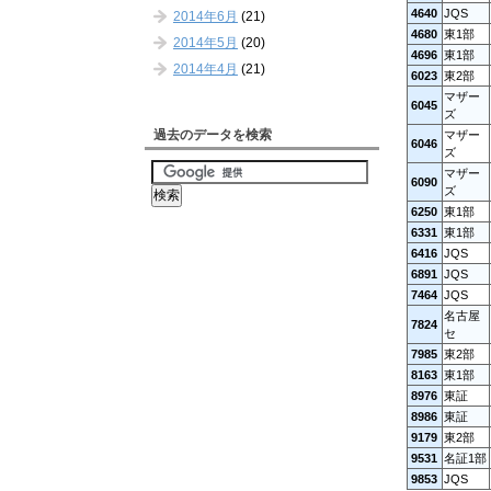
4640
JQS
2014年6月
(21)
4680
東1部
2014年5月
(20)
4696
東1部
2014年4月
(21)
6023
東2部
マザー
6045
ズ
過去のデータを検索
マザー
6046
ズ
マザー
6090
ズ
6250
東1部
6331
東1部
6416
JQS
6891
JQS
7464
JQS
名古屋
7824
セ
7985
東2部
8163
東1部
8976
東証
8986
東証
9179
東2部
9531
名証1部
9853
JQS