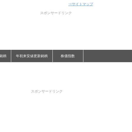
⇒サイトマップ
スポンサードリンク
銘柄
年初来安値更新銘柄
株価指数
スポンサードリンク