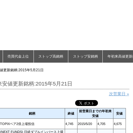
売買代金上位
ストップ高銘柄
ストップ安銘柄
年初来高値更新
更新銘柄:2015年5月21日
安値更新銘柄:2015年5月21日
次営業日 »
前営業日までの年初来
銘柄
終値
安値
安値
TOPIXベア2倍上場投信
4,745
2015/5/20
4,705
4,675
(NEXT FUNDS) 日経ダブルインバース上場