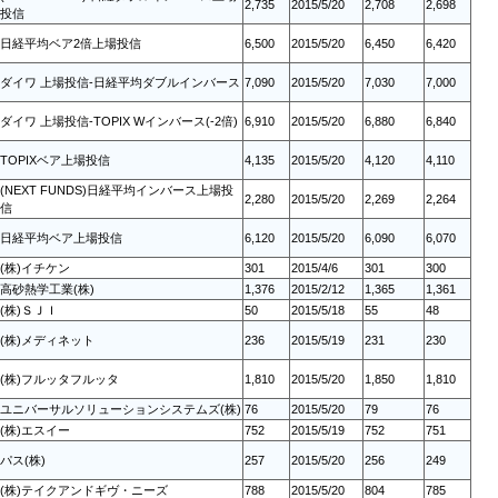
2,735
2015/5/20
2,708
2,698
投信
日経平均ベア2倍上場投信
6,500
2015/5/20
6,450
6,420
ダイワ 上場投信-日経平均ダブルインバース
7,090
2015/5/20
7,030
7,000
ダイワ 上場投信-TOPIX Wインバース(-2倍)
6,910
2015/5/20
6,880
6,840
TOPIXベア上場投信
4,135
2015/5/20
4,120
4,110
(NEXT FUNDS)日経平均インバース上場投
2,280
2015/5/20
2,269
2,264
信
日経平均ベア上場投信
6,120
2015/5/20
6,090
6,070
(株)イチケン
301
2015/4/6
301
300
高砂熱学工業(株)
1,376
2015/2/12
1,365
1,361
(株)ＳＪＩ
50
2015/5/18
55
48
(株)メディネット
236
2015/5/19
231
230
(株)フルッタフルッタ
1,810
2015/5/20
1,850
1,810
ユニバーサルソリューションシステムズ(株)
76
2015/5/20
79
76
(株)エスイー
752
2015/5/19
752
751
パス(株)
257
2015/5/20
256
249
(株)テイクアンドギヴ・ニーズ
788
2015/5/20
804
785