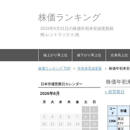
株価ランキング
2015年5月21日の株価年初来安値更新銘
柄:レントラックス,他
値上がり率上位
値下がり率上位
出来高上位
株価ランキング TOP
年初来安値更新
株価年初来安値
株価年初来
日本市場営業日カレンダー
« 前営業日
2026年8月
月
火
水
木
金
土
日
コー
1
2
市場
ド
3
4
5
6
7
8
9
東証
1356
ETF
10
11
12
13
14
15
16
東証