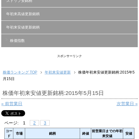
ストップ安銘柄
年初来高値更新銘柄
年初来安値更新銘柄
株価指数
スポンサーリンク
株価ランキング TOP
年初来安値更新
株価年初来安値更新銘柄:2015年5
月15日
株価年初来安値更新銘柄:2015年5月15日
« 前営業日
次営業日 »
ページ:
1
2
3
コー
前営業日までの年初
市場
銘柄
終値
安値
ド
来安値