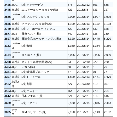
2425
JQG
(株)ケアサービス
673
2015/2/12
661
638
2445
東1部
エスアールジータカミヤ(株)
727
2015/5/8
731
727
マザー
2586
(株)フルッタフルッタ
2,009
2015/5/14
1,997
1,995
ズ
2655
東2部
マックスバリュ東北(株)
1,109
2015/5/13
1,110
1,103
2749
東1部
(株)ＪＰホールディングス
329
2015/5/14
332
328
2877
JQS
日東ベスト(株)
740
2015/4/1
735
730
2897
東1部
日清食品ホールディングス(株)
5,320
2015/5/14
5,440
5,270
マザー
3133
(株)海帆
1,360
2015/5/14
1,354
1,350
ズ
マザー
3134
Ｈａｍｅｅ(株)
3,005
2015/5/14
2,995
2,990
ズ
3238
東2部
セントラル総合開発(株)
235
2015/2/10
222
220
3323
JQS
レカム(株)
80
2015/5/14
81
79
3331
JQS
(株)雑貨屋ブルドッグ
77
2015/5/14
79
77
3397
東1部
(株)トリドール
1,509
2015/2/13
1,481
1,479
名証2
3422
(株)丸順
327
2015/3/30
310
307
部
3423
JQS
(株)エスイー
764
2015/5/14
770
764
3512
東1部
日本フエルト(株)
521
2015/2/2
516
515
マザー
3689
(株)イグニス
2,480
2015/5/14
2,875
2,413
ズ
マザー
3695
ＧＭＯリサーチ(株)
2,150
2015/5/7
2,143
2,132
ズ