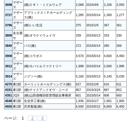
マザー
3698
(株)ＣＲＩ・ミドルウェア
2,068
2015/4/6
2,106
2,050
ズ
マザー
アプリックスＩＰホールディング
3727
1,285
2015/5/14
1,300
1,277
ズ
ス(株)
マザー
3796
(株)いい生活
375
2015/1/5
367
361
ズ
名古屋
3808
(株)オウケイウェイヴ
339
2015/5/13
333
330
セ
マザー
3840
パス(株)
272
2015/5/14
280
266
ズ
マザー
3908
(株)コラボス
4,570
2015/5/14
4,600
4,450
ズ
マザー
3912
(株)モバイルファクトリー
1,998
2015/5/14
2,000
1,985
ズ
マザー
3914
ジグソー(株)
5,160
2015/5/13
5,140
5,030
ズ
4275
東1部
カーリットホールディングス(株)
627
2015/1/8
616
611
4331
東1部
(株)テイクアンドギヴ・ニーズ
857
2015/3/24
887
852
4351
JQS
(株)山田債権回収管理総合事務所
601
2015/5/14
606
600
4548
東1部
生化学工業(株)
1,936
2015/1/7
1,901
1,900
4555
東1部
沢井製薬(株)
6,500
2015/5/12
6,650
6,400
ページ:
1
2
3