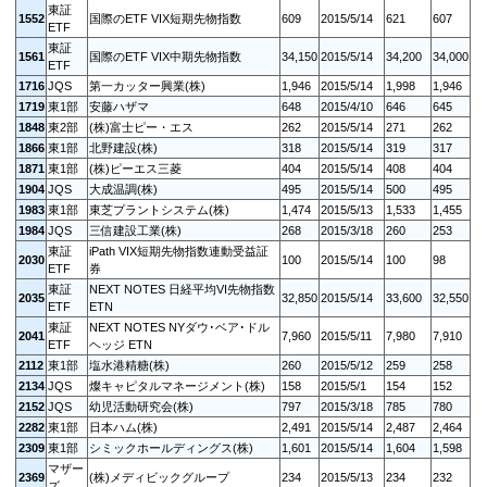
東証
1552
国際のETF VIX短期先物指数
609
2015/5/14
621
607
ETF
東証
1561
国際のETF VIX中期先物指数
34,150
2015/5/14
34,200
34,000
ETF
1716
JQS
第一カッター興業(株)
1,946
2015/5/14
1,998
1,946
1719
東1部
安藤ハザマ
648
2015/4/10
646
645
1848
東2部
(株)富士ピー・エス
262
2015/5/14
271
262
1866
東1部
北野建設(株)
318
2015/5/14
319
317
1871
東1部
(株)ピーエス三菱
404
2015/5/14
408
404
1904
JQS
大成温調(株)
495
2015/5/14
500
495
1983
東1部
東芝プラントシステム(株)
1,474
2015/5/13
1,533
1,455
1984
JQS
三信建設工業(株)
268
2015/3/18
260
253
東証
iPath VIX短期先物指数連動受益証
2030
100
2015/5/14
100
98
ETF
券
東証
NEXT NOTES 日経平均VI先物指数
2035
32,850
2015/5/14
33,600
32,550
ETF
ETN
東証
NEXT NOTES NYダウ･ベア･ドル
2041
7,960
2015/5/11
7,980
7,910
ETF
ヘッジ ETN
2112
東1部
塩水港精糖(株)
260
2015/5/12
259
258
2134
JQS
燦キャピタルマネージメント(株)
158
2015/5/1
154
152
2152
JQS
幼児活動研究会(株)
797
2015/3/18
785
780
2282
東1部
日本ハム(株)
2,491
2015/5/14
2,487
2,464
2309
東1部
シミックホールディングス(株)
1,601
2015/5/14
1,604
1,598
マザー
2369
(株)メディビックグループ
234
2015/5/13
234
232
ズ