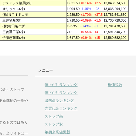
アステラス製薬(株)
1,821.50
+0.14%
+2.5
13,043,574,500
オリックス(株)
1,904.50
-1.45%
-28
13,035,294,100
(株)ＮＴＴドコモ
2,239.50
+1.70%
+37.5
12,781,541,850
三井物産(株)
1,710.50
+0.09%
+1.5
12,730,729,300
(株)村田製作所
19,535
-0.43%
-85
12,701,478,500
三菱重工業(株)
742
+0.54%
+4
12,591,340,700
伊藤忠商事(株)
1,617.50
+0.94%
+15
12,560,582,100
メニュー
値上がりランキング
株価指数
代金）のトップ
値下がりランキング
出来高ランキング
更新銘柄の一覧や
売買代金ランキング
ストップ高
するものではあり
ストップ安
年初来高値更新
も、当サイトは一