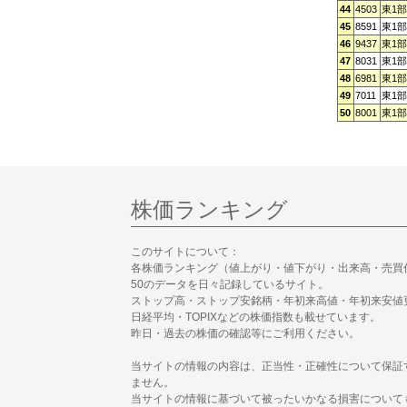
44
4503
東1部
45
8591
東1部
46
9437
東1部
47
8031
東1部
48
6981
東1部
49
7011
東1部
50
8001
東1部
株価ランキング
このサイトについて：
各株価ランキング（値上がり・値下がり・出来高・売買
50のデータを日々記録しているサイト。
ストップ高・ストップ安銘柄・年初来高値・年初来安値
日経平均・TOPIXなどの株価指数も載せています。
昨日・過去の株価の確認等にご利用ください。
当サイトの情報の内容は、正当性・正確性について保証
ません。
当サイトの情報に基づいて被ったいかなる損害について