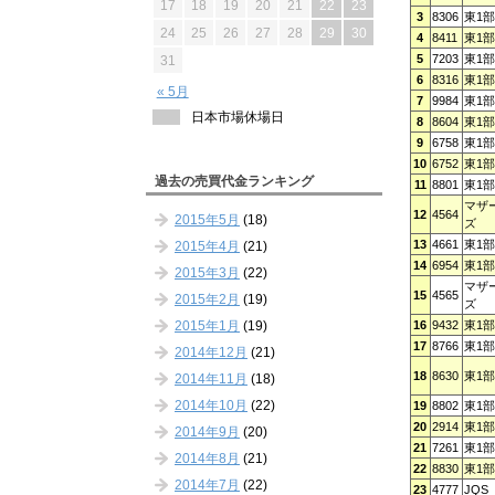
17
18
19
20
21
22
23
3
8306
東1部
24
25
26
27
28
29
30
4
8411
東1部
5
7203
東1部
31
6
8316
東1部
« 5月
7
9984
東1部
日本市場休場日
8
8604
東1部
9
6758
東1部
10
6752
東1部
過去の売買代金ランキング
11
8801
東1部
マザ
12
4564
2015年5月
(18)
ズ
13
4661
東1部
2015年4月
(21)
14
6954
東1部
2015年3月
(22)
マザ
15
4565
2015年2月
(19)
ズ
2015年1月
(19)
16
9432
東1部
17
8766
東1部
2014年12月
(21)
18
8630
東1部
2014年11月
(18)
2014年10月
(22)
19
8802
東1部
20
2914
東1部
2014年9月
(20)
21
7261
東1部
2014年8月
(21)
22
8830
東1部
2014年7月
(22)
23
4777
JQS