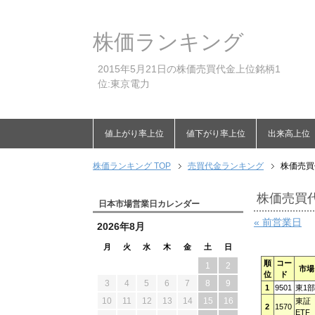
株価ランキング
2015年5月21日の株価売買代金上位銘柄1
位:東京電力
値上がり率上位
値下がり率上位
出来高上位
株価ランキング TOP
売買代金ランキング
株価売買
株価売買代
日本市場営業日カレンダー
« 前営業日
2026年8月
月
火
水
木
金
土
日
順
コー
1
2
市場
位
ド
3
4
5
6
7
8
9
1
9501
東1部
10
11
12
13
14
15
16
東証
2
1570
ETF