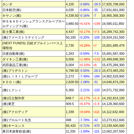
ホンダ
4,155
-0.68%
-28.5
17,825,708,000
日本航空(株)
4,035
-0.86%
-35
17,631,601,000
キヤノン(株)
4,338.50
-0.16%
-7
16,965,368,300
ＭＳ＆ＡＤインシュアランスグループホー
3,880.50
+5.41%
+199
16,585,011,850
ルディングス(株)
富士重工業(株)
4,437
+0.17%
+7.5
16,289,742,300
(株)ファーストリテイリング
50,100
-0.20%
-100
15,924,151,500
(NEXT FUNDS) 日経ダブルインバース上
2,735
+0.26%
+7
15,801,685,479
場投信
日産自動車(株)
1,263
-0.59%
-7.5
15,691,587,400
ダイキン工業(株)
9,056
+1.48%
+132
15,499,698,300
武田薬品工業(株)
6,004
+0.10%
+6
15,475,284,300
(株)ブリヂストン
4,798.50
-0.55%
-26.5
15,473,483,250
(株)ＬＩＸＩＬグループ
2,273
-7.49%
-184
14,902,529,900
ＫＤＤＩ(株)
2,828.50
-1.08%
-31
14,646,874,200
ー
(株)ミクシィ
5,300
-2.21%
-120
14,571,732,000
(株)日立製作所
848.7
+0.17%
+1.4
14,192,814,100
(株)東芝
409.5
+0.47%
+1.9
14,128,360,600
ー
(株)アクロディア
1,339
+9.04%
+111
14,112,632,400
(株)プロルート丸光
498
-7.78%
-42
13,273,912,600
(株)キーエンス
65,420
-0.71%
-470
13,239,400,000
東日本旅客鉄道(株)
11,330
-1.00%
-115
13,062,207,500