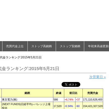
売買代金上位
ストップ高銘柄
ストップ安銘柄
年初来高値更新
代金ランキング:2015年5月21日
金ランキング:2015年5月21日
次営業日 »
銘柄
終値
前日比
売買代金
東京電力(株)
586
+6.74%
+37
171,110,628,400
(NEXT FUNDS)日経平均レバレッジ上場
17,520
-0.34%
-60
154,421,327,520
投信