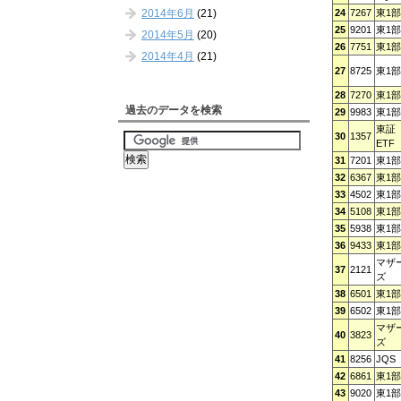
2014年6月
(21)
24
7267
東1部
25
9201
東1部
2014年5月
(20)
26
7751
東1部
2014年4月
(21)
27
8725
東1部
28
7270
東1部
過去のデータを検索
29
9983
東1部
東証
30
1357
ETF
31
7201
東1部
32
6367
東1部
33
4502
東1部
34
5108
東1部
35
5938
東1部
36
9433
東1部
マザ
37
2121
ズ
38
6501
東1部
39
6502
東1部
マザ
40
3823
ズ
41
8256
JQS
42
6861
東1部
43
9020
東1部