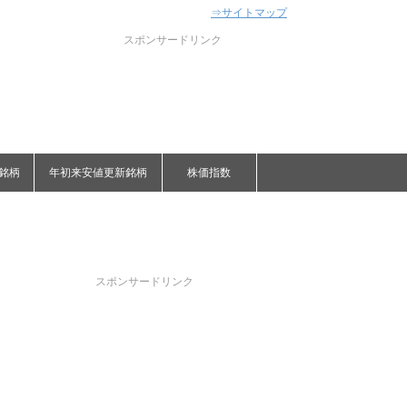
⇒サイトマップ
スポンサードリンク
銘柄
年初来安値更新銘柄
株価指数
スポンサードリンク