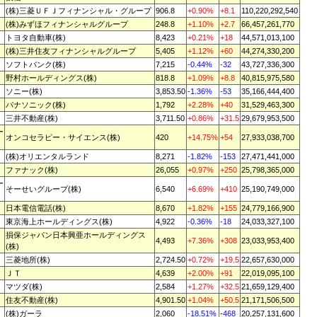
(株)三菱ＵＦＪフィナンシャル・グループ
906.8
+0.90%
+8.1
110,220,292,540
(株)みずほフィナンシャルグループ
248.8
+1.10%
+2.7
66,457,261,770
トヨタ自動車(株)
8,423
+0.21%
+18
44,571,013,100
(株)三井住友フィナンシャルグループ
5,405
+1.12%
+60
44,274,330,200
ソフトバンク(株)
7,215
-0.44%
-32
43,727,336,300
野村ホールディングス(株)
818.8
+1.09%
+8.8
40,815,975,580
ソニー(株)
3,853.50
-1.36%
-53
35,166,444,400
パナソニック(株)
1,792
+2.28%
+40
31,529,463,300
三井不動産(株)
3,711.50
+0.86%
+31.5
29,679,953,500
ー
オンコセラピー・サイエンス(株)
420
+14.75%
+54
27,933,038,700
(株)オリエンタルランド
8,271
-1.82%
-153
27,471,441,000
ファナック(株)
26,055
+0.97%
+250
25,798,365,000
ー
そーせいグループ(株)
6,540
+6.69%
+410
25,190,749,000
日本電信電話(株)
8,670
+1.82%
+155
24,779,166,900
東京海上ホールディングス(株)
4,922
-0.36%
-18
24,033,327,100
損保ジャパン日本興亜ホールディングス
4,493
+7.36%
+308
23,033,953,400
(株)
三菱地所(株)
2,724.50
+0.72%
+19.5
22,657,630,000
ＪＴ
4,639
+2.00%
+91
22,019,095,100
マツダ(株)
2,584
+1.27%
+32.5
21,659,129,400
住友不動産(株)
4,901.50
+1.04%
+50.5
21,171,506,500
(株)ガーラ
2,060
-18.51%
-468
20,257,131,600