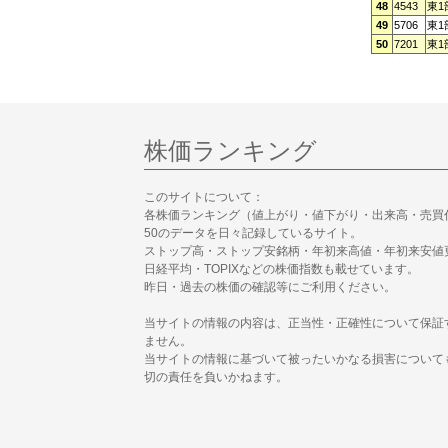
48
4543
東1
49
5706
東1
50
7201
東1
株価ランキング
このサイトについて：
各株価ランキング（値上がり・値下がり・出来高・売買
50のデータを日々記録しているサイト。
ストップ高・ストップ安銘柄・年初来高値・年初来安値
日経平均・TOPIXなどの株価指数も載せています。
昨日・過去の株価の確認等にご利用ください。
当サイトの情報の内容は、正当性・正確性について保証
ません。
当サイトの情報に基づいて被ったいかなる損害について
切の責任を負いかねます。