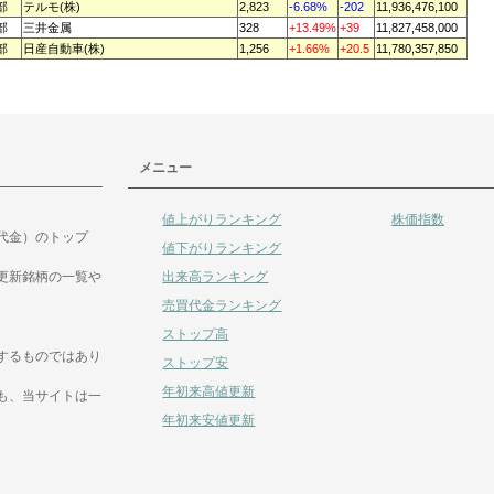
部
テルモ(株)
2,823
-6.68%
-202
11,936,476,100
部
三井金属
328
+13.49%
+39
11,827,458,000
部
日産自動車(株)
1,256
+1.66%
+20.5
11,780,357,850
メニュー
値上がりランキング
株価指数
代金）のトップ
値下がりランキング
出来高ランキング
更新銘柄の一覧や
売買代金ランキング
ストップ高
するものではあり
ストップ安
年初来高値更新
も、当サイトは一
年初来安値更新