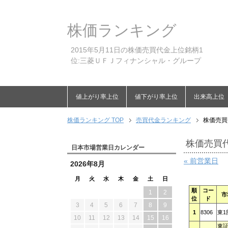
株価ランキング
2015年5月11日の株価売買代金上位銘柄1
位:三菱ＵＦＪフィナンシャル・グループ
値上がり率上位
値下がり率上位
出来高上位
株価ランキング TOP
売買代金ランキング
株価売買
株価売買代
日本市場営業日カレンダー
« 前営業日
2026年8月
月
火
水
木
金
土
日
順
コー
1
2
市
位
ド
3
4
5
6
7
8
9
1
8306
東1
10
11
12
13
14
15
16
東