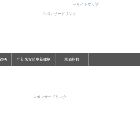
⇒サイトマップ
スポンサードリンク
銘柄
年初来安値更新銘柄
株価指数
スポンサードリンク