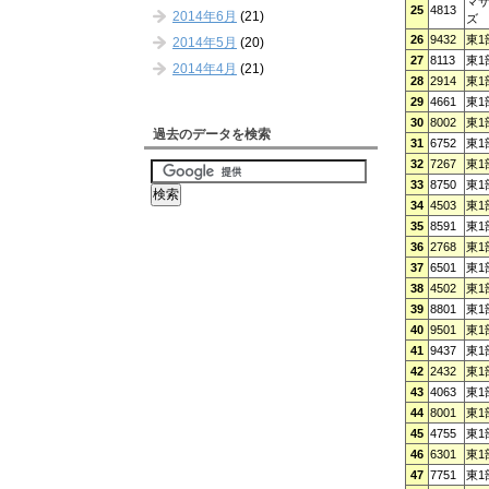
マ
25
4813
2014年6月
(21)
ズ
26
9432
東1
2014年5月
(20)
27
8113
東1
2014年4月
(21)
28
2914
東1
29
4661
東1
30
8002
東1
過去のデータを検索
31
6752
東1
32
7267
東1
33
8750
東1
34
4503
東1
35
8591
東1
36
2768
東1
37
6501
東1
38
4502
東1
39
8801
東1
40
9501
東1
41
9437
東1
42
2432
東1
43
4063
東1
44
8001
東1
45
4755
東1
46
6301
東1
47
7751
東1