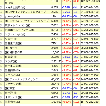
16,580
+2.16%
+350
107,427,548,920
場投信
部
トヨタ自動車(株)
8,235
-0.53%
-44
91,653,644,300
部
(株)みずほフィナンシャルグループ
233.5
-0.26%
-0.6
64,139,526,460
部
シャープ(株)
190
-26.36%
-68
63,565,997,000
部
(株)三井住友フィナンシャルグループ
5,380
+0.43%
+23
63,476,454,100
部
東京エレクトロン(株)
7,082
+5.09%
+343
61,962,958,300
部
野村ホールディングス(株)
804.3
+2.75%
+21.5
51,295,241,800
部
ソフトバンク(株)
7,400
+0.63%
+46
38,408,895,500
部
ソニー(株)
3,727
+2.87%
+104
33,076,776,850
部
三菱重工業(株)
715.1
+2.45%
+17.1
32,288,762,900
S
(株)ガーラ
2,080
+22.35%
+380
28,228,811,400
部
(株)村田製作所
18,060
+4.39%
+760
27,866,219,500
部
任天堂(株)
20,595
-2.65%
-560
27,833,134,000
部
マツダ(株)
2,501.50
+1.73%
+42.5
27,645,884,050
部
富士重工業(株)
4,266
+2.94%
+122
27,344,343,900
部
三菱商事(株)
2,643
+3.16%
+81
26,829,644,200
部
ミネベア(株)
1,984
+8.18%
+150
24,539,474,000
部
(株)ファーストリテイリング
48,450
+2.82%
+1330
24,005,092,500
部
ファナック(株)
25,475
+1.70%
+425
23,997,399,000
部
(株)東芝
403.3
-16.55%
-80
22,442,857,800
部
富士通(株)
670.2
-1.17%
-7.9
20,365,052,200
部
オリンパス(株)
4,085
-3.20%
-135
19,297,416,000
部
三井物産(株)
1,694.50
+0.62%
+10.5
18,773,252,350