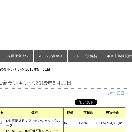
売買代金上位
ストップ高銘柄
ストップ安銘柄
年初来高値更新
代金ランキング:2015年5月11日
金ランキング:2015年5月11日
次営業日 »
場
銘柄
終値
前日比
売買代金
(株)三菱ＵＦＪフィナンシャル・グル
部
872
-1.22%
-10.8
123,423,862,940
ープ
証
(NEXT FUNDS)日経平均レバレッジ上