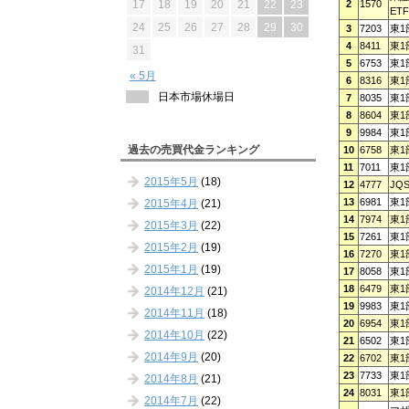
2
1570
17
18
19
20
21
22
23
ETF
24
25
26
27
28
29
30
3
7203
東1
4
8411
東1
31
5
6753
東1
« 5月
6
8316
東1
日本市場休場日
7
8035
東1
8
8604
東1
9
9984
東1
過去の売買代金ランキング
10
6758
東1
11
7011
東1
2015年5月
(18)
12
4777
JQ
13
6981
東1
2015年4月
(21)
14
7974
東1
2015年3月
(22)
15
7261
東1
2015年2月
(19)
16
7270
東1
2015年1月
(19)
17
8058
東1
18
6479
東1
2014年12月
(21)
19
9983
東1
2014年11月
(18)
20
6954
東1
2014年10月
(22)
21
6502
東1
2014年9月
(20)
22
6702
東1
23
7733
東1
2014年8月
(21)
24
8031
東1
2014年7月
(22)