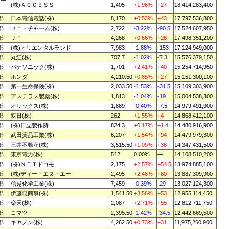
ザー
(株)ＡＣＣＥＳＳ
1,405
+1.96%
+27
18,414,283,400
部
日本電信電話(株)
8,170
+0.53%
+43
17,797,536,800
部
ユニ・チャーム(株)
2,722
-3.22%
-90.5
17,524,607,950
部
ＪＴ
4,268
+0.66%
+28
17,498,351,200
部
(株)オリエンタルランド
7,983
-1.88%
-153
17,124,949,000
部
丸紅(株)
707.7
-1.02%
-7.3
15,576,379,150
部
パナソニック(株)
1,701
+2.41%
+40
15,254,714,950
部
ホンダ
4,210.50
+0.65%
+27
15,151,300,100
部
第一生命保険(株)
2,033.50
-1.53%
-31.5
15,109,303,900
部
アステラス製薬(株)
1,813
-1.04%
-19
15,004,538,300
部
オリックス(株)
1,889
-0.40%
-7.5
14,979,491,900
部
双日(株)
262
+1.55%
+4
14,868,412,100
部
(株)日立製作所
824.3
+0.17%
+1.4
14,480,916,900
部
武田薬品工業(株)
6,207
+1.54%
+94
14,479,979,300
部
三井不動産(株)
3,515.50
+1.09%
+38
14,347,431,500
部
東京電力(株)
512
0.00%
—
14,108,510,200
部
(株)ＮＴＴドコモ
2,175
+2.57%
+54.5
13,974,885,100
部
(株)ディー・エヌ・エー
2,495
+2.46%
+60
13,837,309,900
部
信越化学工業(株)
7,459
-0.39%
-29
13,027,124,300
部
伊藤忠商事(株)
1,541.50
+3.56%
+53
12,955,114,450
部
楽天(株)
2,087
+2.71%
+55
12,812,711,750
部
コマツ
2,395.50
-1.42%
-34.5
12,442,669,500
部
キヤノン(株)
4,262.50
+0.73%
+31
11,975,260,900