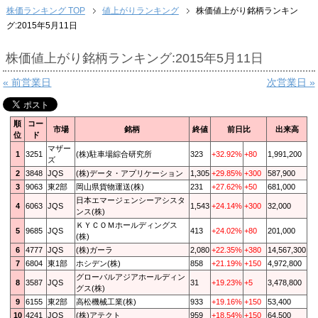
株価ランキング TOP
値上がりランキング
株価値上がり銘柄ランキン
グ:2015年5月11日
株価値上がり銘柄ランキング:2015年5月11日
« 前営業日
次営業日 »
順
コー
市場
銘柄
終値
前日比
出来高
位
ド
マザー
1
3251
(株)駐車場綜合研究所
323
+32.92%
+80
1,991,200
ズ
2
3848
JQS
(株)データ・アプリケーション
1,305
+29.85%
+300
587,900
3
9063
東2部
岡山県貨物運送(株)
231
+27.62%
+50
681,000
日本エマージェンシーアシスタ
4
6063
JQS
1,543
+24.14%
+300
32,000
ンス(株)
ＫＹＣＯＭホールディングス
5
9685
JQS
413
+24.02%
+80
201,000
(株)
6
4777
JQS
(株)ガーラ
2,080
+22.35%
+380
14,567,300
7
6804
東1部
ホシデン(株)
858
+21.19%
+150
4,972,800
グローバルアジアホールディン
8
3587
JQS
31
+19.23%
+5
3,478,800
グス(株)
9
6155
東2部
高松機械工業(株)
933
+19.16%
+150
53,400
10
4241
JQS
(株)アテクト
959
+18.54%
+150
64,500