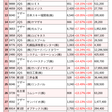
11
9888
JQS
(株)ＵＥＸ
651
+18.15%
+100
511,200
12
4659
JQS
(株)エイジス
2,420
+18.05%
+370
27,700
マザー
13
6040
日本スキー場開発(株)
6,540
+18.05%
+1000
195,600
ズ
14
6147
JQS
(株)ヤマザキ
666
+17.67%
+100
28,200
マザー
15
3653
(株)モルフォ
6,750
+17.39%
+1000
1,852,800
ズ
16
3858
JQS
(株)ユビキタス
1,214
+16.73%
+174
697,100
17
2471
JQS
(株)エスプール
1,050
+16.67%
+150
26,500
18
9776
JQS
札幌臨床検査センター(株)
1,063
+16.43%
+150
4,300
19
3776
JQS
(株)ブロードバンドタワー
365
+16.24%
+51
12,286,500
20
2480
JQS
システム・ロケーション(株)
1,330
+15.95%
+183
425,600
マザー
21
3810
サイバーステップ(株)
1,135
+14.42%
+143
600,700
ズ
22
9898
JQS
(株)サハダイヤモンド
24
+14.29%
+3
17,855,000
23
5456
JQS
朝日工業(株)
1,175
+14.08%
+145
151,600
24
5706
東1部
三井金属
328
+13.49%
+39
36,446,000
マザー
25
6046
(株)リンクバル
3,240
+13.49%
+385
530,500
ズ
名古屋
26
3739
コムシード(株)
808
+13.17%
+94
63,200
セ
マザー
27
4592
サンバイオ(株)
1,810
+13.13%
+210
1,477,400
ズ
28
6914
東1部
オプテックス(株)
2,755
+12.82%
+313
284,400