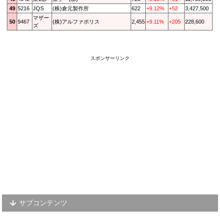
49
5216
JQS
(株)倉元製作所
622
+9.12%
+52
3,427,500
マザー
50
9467
(株)アルファポリス
2,455
+9.11%
+205
228,600
ズ
スポンサーリンク
サブコンテンツ