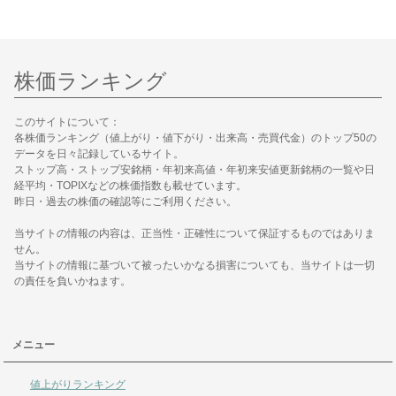
株価ランキング
このサイトについて：
各株価ランキング（値上がり・値下がり・出来高・売買代金）のトップ50の
データを日々記録しているサイト。
ストップ高・ストップ安銘柄・年初来高値・年初来安値更新銘柄の一覧や日
経平均・TOPIXなどの株価指数も載せています。
昨日・過去の株価の確認等にご利用ください。
当サイトの情報の内容は、正当性・正確性について保証するものではありま
せん。
当サイトの情報に基づいて被ったいかなる損害についても、当サイトは一切
の責任を負いかねます。
メニュー
値上がりランキング