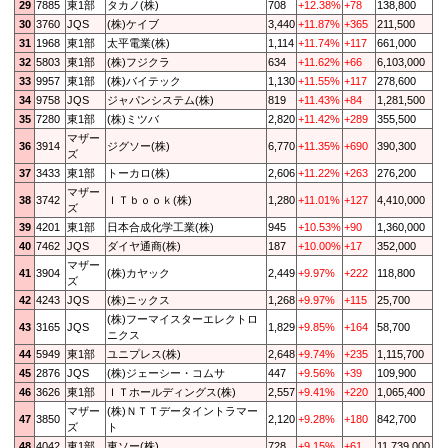
29
7885
東1部
タカノ(株)
708
+12.38%
+78
138,800
30
3760
JQS
(株)ケイブ
3,440
+11.87%
+365
211,500
31
1968
東1部
太平電業(株)
1,114
+11.74%
+117
661,000
32
5803
東1部
(株)フジクラ
634
+11.62%
+66
6,103,000
33
9957
東1部
(株)バイテック
1,130
+11.55%
+117
278,600
34
9758
JQS
ジャパンシステム(株)
819
+11.43%
+84
1,281,500
35
7280
東1部
(株)ミツバ
2,820
+11.42%
+289
355,500
マザー
36
3914
ジグソー(株)
6,770
+11.35%
+690
390,300
ズ
37
3433
東1部
トーカロ(株)
2,606
+11.22%
+263
276,200
マザー
38
3742
ＩＴｂｏｏｋ(株)
1,280
+11.01%
+127
4,410,000
ズ
39
4201
東1部
日本合成化学工業(株)
945
+10.53%
+90
1,360,000
40
7462
JQS
ダイヤ通商(株)
187
+10.00%
+17
352,000
マザー
41
3904
(株)カヤック
2,449
+9.97%
+222
118,800
ズ
42
4243
JQS
(株)ニックス
1,268
+9.97%
+115
25,700
(株)フーマイスターエレクトロ
43
3165
JQS
1,829
+9.85%
+164
58,700
ニクス
44
5949
東1部
ユニプレス(株)
2,648
+9.74%
+235
1,115,700
45
2876
JQS
(株)ジェーシー・コムサ
447
+9.56%
+39
109,900
46
3626
東1部
ＩＴホールディングス(株)
2,557
+9.41%
+220
1,065,400
マザー
(株)ＮＴＴデータイントラマー
47
3850
2,120
+9.28%
+180
842,700
ズ
ト
48
4042
東1部
東ソー(株)
728
+9.15%
+61
11,739,000